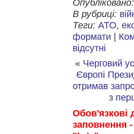
Опубліковано:
В рубриці:
вій
Теги:
АТО
,
ек
формати
|
Ком
відсутні
«
Черговий ус
Європі
Прези
отримав запр
з пер
Обов'язкові 
заповнення -