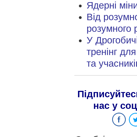
Ядерні міни
Від розумно
розумного 
У Дрогобич
тренінг для
та учасник
Підписуйтес
нас у со