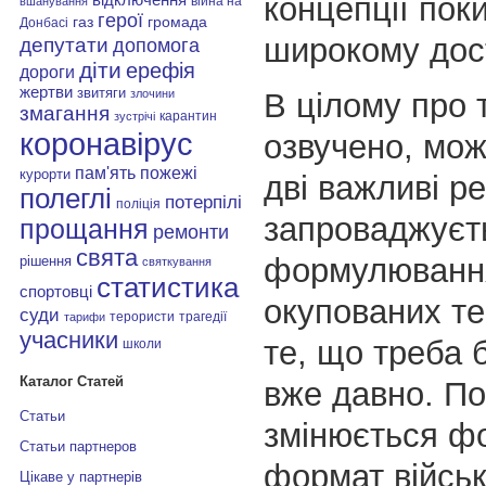
концепції пок
війна на
вшанування
герої
газ
громада
Донбасі
широкому дост
депутати
допомога
діти
ерефія
дороги
жертви
звитяги
В цілому про 
злочини
змагання
карантин
зустрічі
коронавірус
озвучено, мож
пам'ять
пожежі
курорти
дві важливі ре
полеглі
потерпілі
поліція
запроваджуєт
прощання
ремонти
свята
формулюванн
рішення
святкування
статистика
спортовці
окупованих тер
суди
терористи
трагедії
тарифи
учасники
те, що треба 
школи
Каталог Статей
вже давно. По
Статьи
змінюється ф
Статьи партнеров
формат військ
Цікаве у партнерів