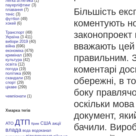
легка атлетика
(1)
пауерліфтинг
(3)
Більшість експ
плавання
(7)
теніс
(3)
футбол
(49)
коментують н
хокей
(6)
законопроект 
Транспорт
(49)
Україна
(3 411)
вибори 2019
(40)
вважають цей
війна
(696)
економіка
(479)
правильним. 
кримінал
(180)
культура
(42)
освіта
(12)
коментарі дос
погода
(19)
політика
(609)
обережні, в то
скандали
(33)
спорт
(29)
цікаве
(299)
боку правлячої
чемпіонати
(1)
оскільки мова
Хмарка тегів
документ, яки
ДТП
АТО
США
акції
бачили. Виро
Крим
влада
водоканал
вода
відключення