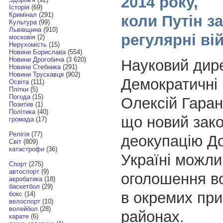
2014 року,
Історія
(69)
Кримінал
(291)
коли Путін з
Культура
(99)
Львівщина
(910)
регулярні ві
московія
(2)
Нерухомість
(15)
Новини Борислава
(554)
Новини Дрогобича
(3 620)
Науковий дир
Новини Стебника
(291)
Новини Трускавця
(902)
Демократичні 
Освіта
(111)
Плітки
(5)
Погода
(15)
Олексій Гаран
Позитив
(1)
Політика
(40)
що новий зако
громада
(17)
Релігія
(77)
деокупацію Д
Світ
(809)
катастрофи
(36)
Україні можли
Спорт
(275)
автоспорт
(9)
оголошення в
акробатика
(18)
баскетбол
(29)
в окремих пр
бокс
(14)
велоспорт
(10)
волейбол
(28)
районах.
карате
(6)