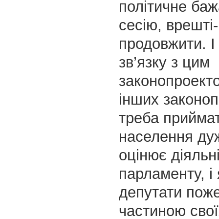
політичне баж
сесію, врешті
продовжити. І 
зв’язку з цим
законопроект
інших законопр
треба прийма
населення ду
оцінює діяльн
парламенту, і
депутати пож
частиною свої