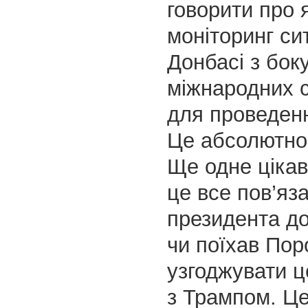
говорити про 
моніторинг сит
Донбасі з бок
міжнародних с
для проведенн
Це абсолютно
Ще одне цікав
це все пов’яза
президента д
чи поїхав По
узгоджувати ц
з Трампом. Ц