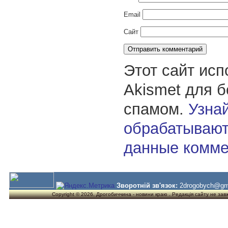
Email
Сайт
Этот сайт исп
Akismet для 
спамом.
Узнай
обрабатывают
данные комме
Зворотній зв'язок:
2drogobych@gm
Copyright © 2026. Дрогобиччина - новини краю . Редакція сайту не завжд