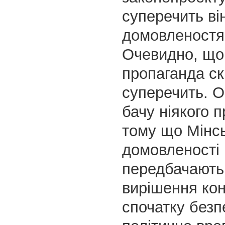
суперечить ві
домовленост
Очевидно, що
пропаганда ск
суперечить. О
бачу ніякого п
тому що Мінсь
домовленості
передбачають
вирішення кон
спочатку безпе