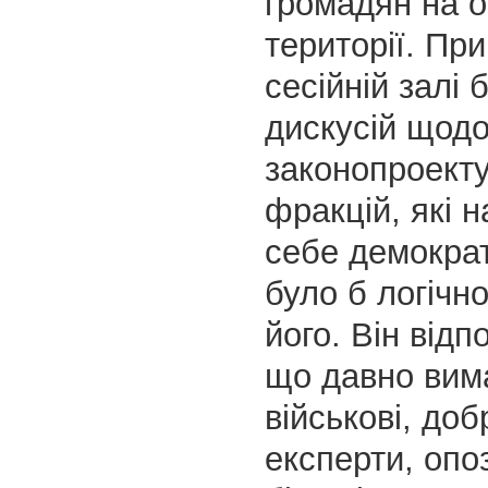
громадян на о
території. Пр
сесійній залі 
дискусій щодо
законопроекту
фракцій, які 
себе демокра
було б логічн
його. Він відп
що давно вим
військові, доб
експерти, опоз