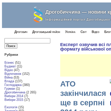
Дрогобиччина — новини 
Інформаційний портал Дрогобицьког
Дрогобич
Дрогобицький район
Україна
Світ
Відео
Блог
Найти:
Експерт озвучив всі п
формату військової оп
Рубрики
Бізнес
(51)
Будмат
(11)
Відео
(47)
Відпочинок
(152)
Війна
(53)
Влада
(137)
АТО
Господарка
(380)
Гурман
(1)
закінчилася
Дрогобиччина
(2 265)
Вибори 2014
(7)
Вибори 2015
(17)
ще в серпні
Екологія
(15)
Здоров'я
(92)