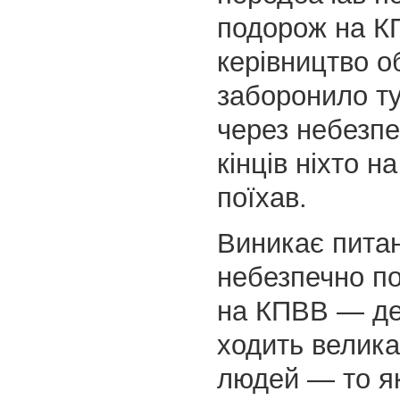
подорож на К
керівництво о
заборонило ту
через небезпек
кінців ніхто н
поїхав.
Виникає пита
небезпечно по
на КПВВ — д
ходить велика 
людей — то я