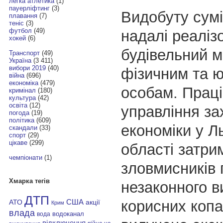
легка атлетика
(1)
пауерліфтинг
(3)
Видобуту сум
плавання
(7)
теніс
(3)
футбол
(49)
надалі реаліз
хокей
(6)
будівельний м
Транспорт
(49)
Україна
(3 411)
вибори 2019
(40)
фізичним та 
війна
(696)
економіка
(479)
особам. Прац
кримінал
(180)
культура
(42)
освіта
(12)
управління за
погода
(19)
політика
(609)
економіки у Ль
скандали
(33)
спорт
(29)
цікаве
(299)
області затри
чемпіонати
(1)
зловмисників 
Хмарка тегів
незаконного в
ДТП
корисних копа
АТО
США
акції
Крим
влада
водоканал
вода
відключення