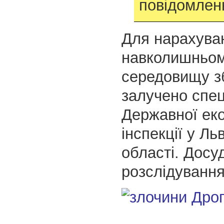
повідомленн
Для нарахува
навколишньо
середовищу з
залучено спец
Державної еко
інспекції у Льв
області. Досу
розслідування