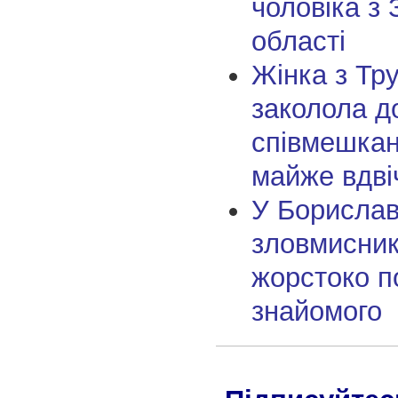
чоловіка з 
області
Жінка з Тр
заколола д
співмешкан
майже вдві
У Борислав
зловмисник
жорстоко п
знайомого