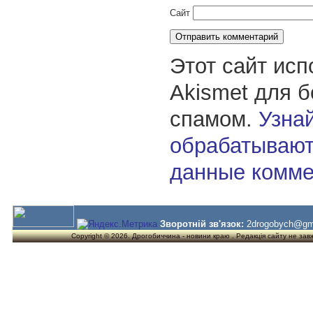
Сайт
Этот сайт исп
Akismet для 
спамом.
Узнай
обрабатывают
данные комме
Зворотній зв'язок:
2drogobych@gm
Copyright © 2026. Дрогобиччина - новини краю . Редакція сайту не завжд