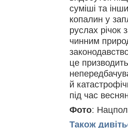
суміші та інш
копалин у зап
руслах річок 
чинним приро
законодавство
це призводить
непередбачува
й катастрофіч
під час весня
Фото
: Нацпол
Також дивіть