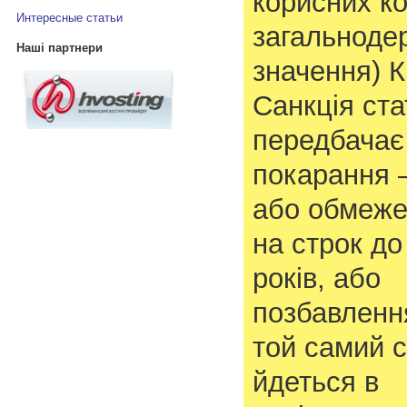
корисних к
Интересные статьи
загальноде
Наші партнери
значення) К
Санкція ста
передбачає
покарання 
або обмеже
на строк до
років, або
позбавлення
той самий с
йдеться в