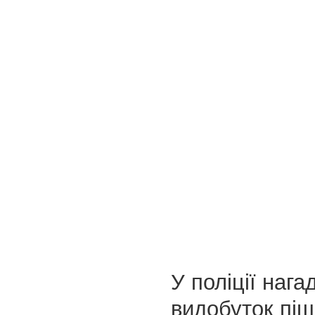
У поліції наг
видобуток піщ