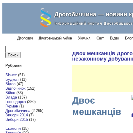
Дрогобиччина — новини 
Інформаційний портал Дрогобицьког
Дрогобич
Дрогобицький район
Україна
Світ
Відео
Блог
Найти:
Двох мешканців Дрого
незаконному добуванні
Рубрики
Бізнес
(51)
Будмат
(11)
Відео
(47)
Відпочинок
(152)
Війна
(53)
Влада
(137)
Двоє
Господарка
(380)
Гурман
(1)
мешканців
Дрогобиччина
(2 265)
Вибори 2014
(7)
Вибори 2015
(17)
Екологія
(15)
Здоров'я
(92)