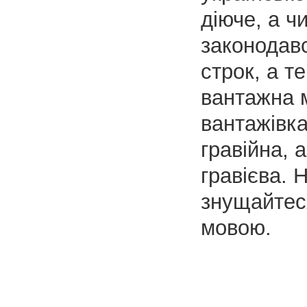
діюче, а ч
законодавс
строк, а те
вантажна
вантажівка
гравійна, а
гравієва. 
знущайтес
мовою.