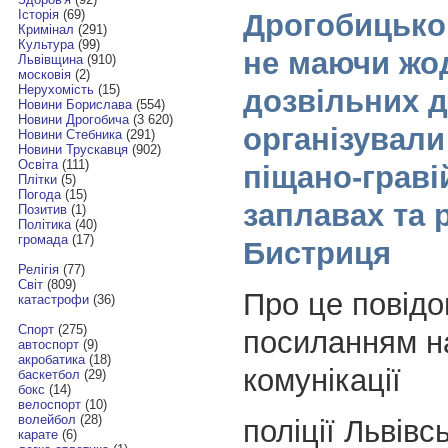
Історія
(69)
Дрогобицько
Кримінал
(291)
Культура
(99)
не маючи жо
Львівщина
(910)
московія
(2)
Нерухомість
(15)
дозвільних д
Новини Борислава
(554)
Новини Дрогобича
(3 620)
організували
Новини Стебника
(291)
Новини Трускавця
(902)
Освіта
(111)
піщано-граві
Плітки
(5)
Погода
(15)
заплавах та 
Позитив
(1)
Політика
(40)
громада
(17)
Бистриця
Релігія
(77)
Світ
(809)
Про це повід
катастрофи
(36)
Спорт
(275)
посиланням на
автоспорт
(9)
акробатика
(18)
комунікації
баскетбол
(29)
бокс
(14)
велоспорт
(10)
волейбол
(28)
поліції Львівс
карате
(6)