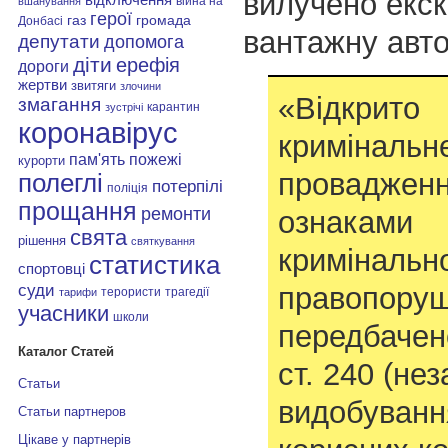
вилучено екск
війна на
вшанування
герої
газ
громада
Донбасі
вантажну авт
депутати
допомога
діти
ерефія
дороги
жертви
звитяги
злочини
«Відкрито
змагання
карантин
зустрічі
коронавірус
кримінальн
пам'ять
пожежі
курорти
провадженн
полеглі
потерпілі
поліція
прощання
ремонти
ознаками
свята
рішення
святкування
кримінальн
статистика
спортовці
суди
правопоруш
терористи
трагедії
тарифи
учасники
школи
передбачено
Каталог Статей
ст. 240 (не
Статьи
видобуванн
Статьи партнеров
Цікаве у партнерів