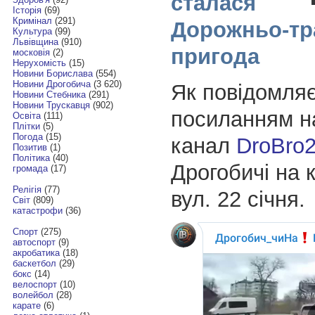
сталася
Історія
(69)
Кримінал
(291)
Дорожньо-тр
Культура
(99)
Львівщина
(910)
пригода
московія
(2)
Нерухомість
(15)
Новини Борислава
(554)
Новини Дрогобича
(3 620)
Як повідомля
Новини Стебника
(291)
Новини Трускавця
(902)
посиланням н
Освіта
(111)
Плітки
(5)
Погода
(15)
канал
DroBro
Позитив
(1)
Політика
(40)
Дрогобичі на к
громада
(17)
Релігія
(77)
вул. 22 січня.
Світ
(809)
катастрофи
(36)
Спорт
(275)
автоспорт
(9)
акробатика
(18)
баскетбол
(29)
бокс
(14)
велоспорт
(10)
волейбол
(28)
карате
(6)