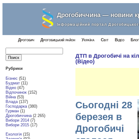
Дрогобиччина — новини 
Інформаційний портал Дрогобицьког
Дрогобич
Дрогобицький район
Україна
Світ
Відео
Блог
Найти:
ДТП в Дрогобичі на кіл
(Відео)
Рубрики
Бізнес
(51)
Будмат
(11)
Відео
(47)
Відпочинок
(152)
Війна
(53)
Влада
(137)
Сьогодні 28
Господарка
(380)
Гурман
(1)
березея в
Дрогобиччина
(2 265)
Вибори 2014
(7)
Вибори 2015
(17)
Дрогобичі
Екологія
(15)
Здоров'я
(92)