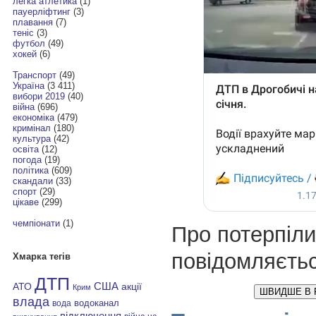
легка атлетика
(1)
пауерліфтинг
(3)
плавання
(7)
теніс
(3)
футбол
(49)
хокей
(6)
Транспорт
(49)
Україна
(3 411)
вибори 2019
(40)
війна
(696)
економіка
(479)
кримінал
(180)
культура
(42)
освіта
(12)
погода
(19)
політика
(609)
скандали
(33)
спорт
(29)
цікаве
(299)
чемпіонати
(1)
Про потерпіли
повідомляєтьс
Хмарка тегів
ДТП
АТО
США
акції
Крим
ШВИДШЕ В 
влада
водоканал
вода
відключення