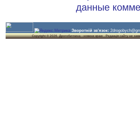
данные комме
Зворотній зв'язок:
2drogobych@gm
Copyright © 2026. Дрогобиччина - новини краю . Редакція сайту не завжд