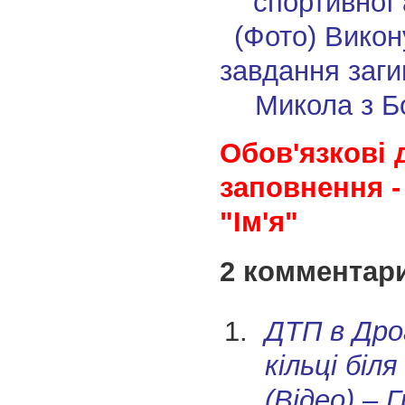
спортивної
(Фото)
Викон
завдання заг
Микола з Б
Обов'язкові 
заповнення -
"Ім'я"
2 комментар
ДТП в Дро
кільці біля
(Відео) – 