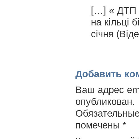
[…] « ДТП 
на кільці б
січня (Віде
Добавить ко
Ваш адрес ema
опубликован.
Обязательные
помечены
*