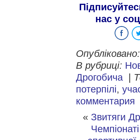
Підписуйтес
нас у со
Опубліковано:
В рубриці:
Но
Дрогобича
|
Т
потерпілі
,
уча
комментария
«
Звитяги Др
Чемпіонаті