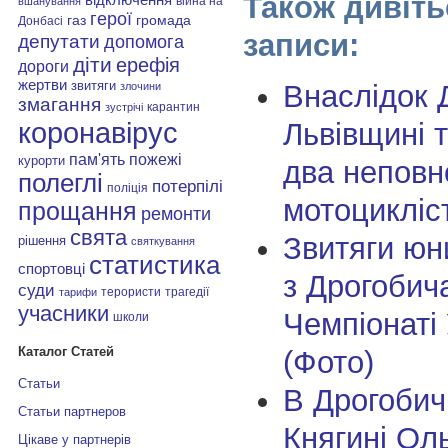
Також дивіть
війна на
вшанування
герої
газ
громада
Донбасі
записи:
депутати
допомога
діти
ерефія
дороги
жертви
звитяги
Внаслідок 
злочини
змагання
карантин
зустрічі
коронавірус
Львівщині 
пам'ять
пожежі
курорти
два неповно
полеглі
потерпілі
поліція
мотоцикліс
прощання
ремонти
свята
Звитяги юни
рішення
святкування
статистика
спортовці
з Дрогобич
суди
терористи
трагедії
тарифи
учасники
Чемпіонаті
школи
Каталог Статей
(Фото)
Статьи
В Дрогобичі
Статьи партнеров
Княгині Ол
Цікаве у партнерів