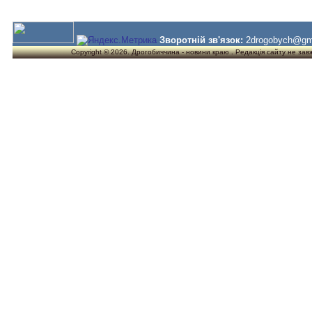
Зворотній зв'язок:
2drogobych@gm
Copyright © 2026. Дрогобиччина - новини краю . Редакція сайту не завжд