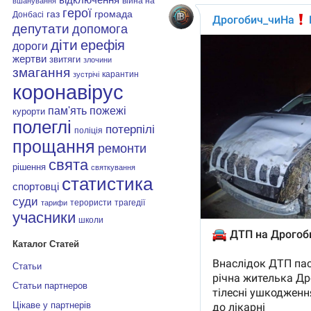
війна на
вшанування
герої
газ
громада
Донбасі
депутати
допомога
діти
ерефія
дороги
жертви
звитяги
злочини
змагання
карантин
зустрічі
коронавірус
пам'ять
пожежі
курорти
полеглі
потерпілі
поліція
прощання
ремонти
свята
рішення
святкування
статистика
спортовці
суди
терористи
трагедії
тарифи
учасники
школи
Каталог Статей
Статьи
Статьи партнеров
Цікаве у партнерів