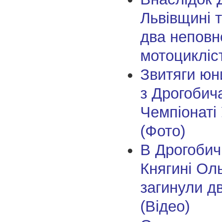
Львівщині 
два неповно
мотоцикліс
Звитяги юни
з Дрогобич
Чемпіонаті
(Фото)
В Дрогобичі
Княгині Ол
загинули дв
(Відео)