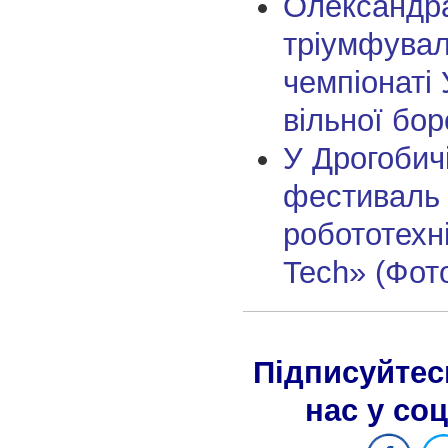
Олександр
тріумфувал
чемпіонаті 
вільної бо
У Дрогобич
фестиваль
робототехні
Tech» (Фот
Підписуйтес
нас у со