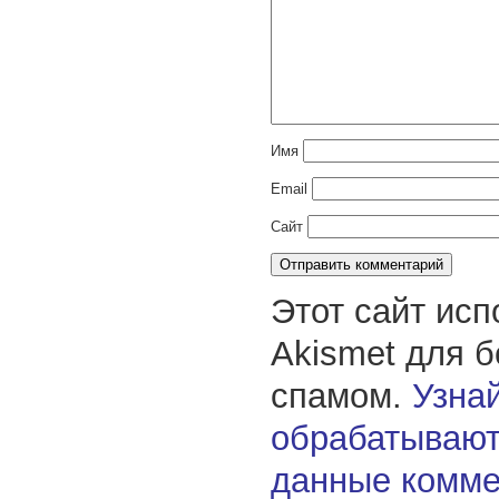
Имя
Email
Сайт
Этот сайт исп
Akismet для 
спамом.
Узнай
обрабатывают
данные комме