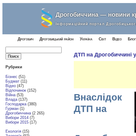
Дрогобиччина — новини 
Інформаційний портал Дрогобицьког
Дрогобич
Дрогобицький район
Україна
Світ
Відео
Блог
Найти:
ДТП на Дрогобиччині у
Рубрики
Бізнес
(51)
Будмат
(11)
Відео
(47)
Відпочинок
(152)
Внаслідок
Війна
(53)
Влада
(137)
Господарка
(380)
ДТП на
Гурман
(1)
Дрогобиччина
(2 265)
Вибори 2014
(7)
Вибори 2015
(17)
Екологія
(15)
Здоров'я
(92)