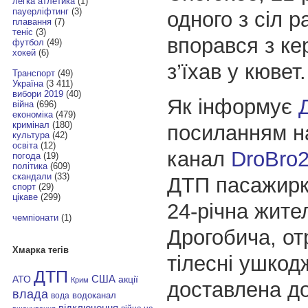
легка атлетика
(1)
пауерліфтинг
(3)
одного з сіл р
плавання
(7)
теніс
(3)
впорався з ке
футбол
(49)
хокей
(6)
з’їхав у кювет.
Транспорт
(49)
Україна
(3 411)
вибори 2019
(40)
Як інформує
війна
(696)
економіка
(479)
кримінал
(180)
посиланням н
культура
(42)
освіта
(12)
канал
DroBro
погода
(19)
політика
(609)
скандали
(33)
ДТП пасажирк
спорт
(29)
цікаве
(299)
24-річна жите
чемпіонати
(1)
Дрогобича, о
Хмарка тегів
тілесні ушкод
ДТП
АТО
США
акції
Крим
доставлена до
влада
водоканал
вода
відключення