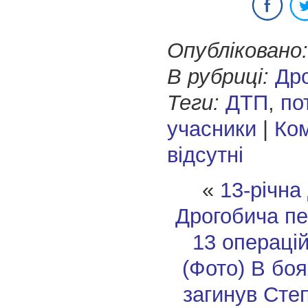
Опубліковано:
В рубриці:
Др
Теги:
ДТП
,
по
учасники
|
Ком
відсутні
«
13-річна
Дрогобича п
13 операці
(Фото)
В боя
загинув Сте