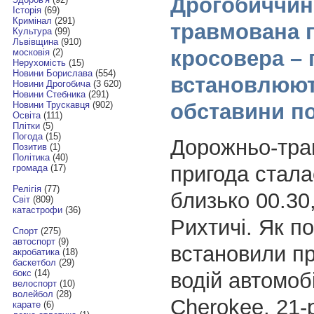
Дрогобиччин
Історія
(69)
Кримінал
(291)
травмована 
Культура
(99)
Львівщина
(910)
кросовера – 
московія
(2)
Нерухомість
(15)
Новини Борислава
(554)
встановлюю
Новини Дрогобича
(3 620)
Новини Стебника
(291)
обставини по
Новини Трускавця
(902)
Освіта
(111)
Плітки
(5)
Погода
(15)
Дорожньо-тра
Позитив
(1)
Політика
(40)
пригода стала
громада
(17)
Релігія
(77)
близько 00.30,
Світ
(809)
катастрофи
(36)
Рихтичі. Як п
Спорт
(275)
автоспорт
(9)
встановили пр
акробатика
(18)
баскетбол
(29)
бокс
(14)
водій автомоб
велоспорт
(10)
волейбол
(28)
Cherokee, 21-
карате
(6)