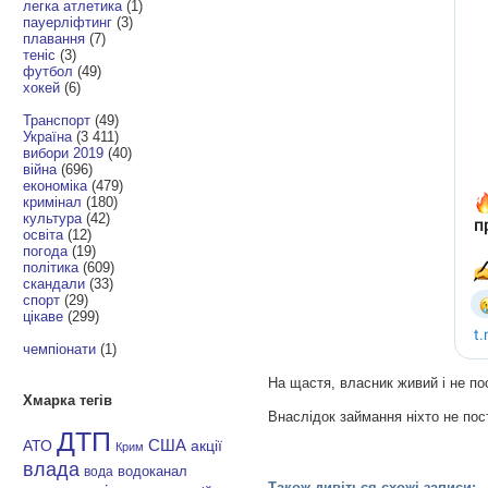
легка атлетика
(1)
пауерліфтинг
(3)
плавання
(7)
теніс
(3)
футбол
(49)
хокей
(6)
Транспорт
(49)
Україна
(3 411)
вибори 2019
(40)
війна
(696)
економіка
(479)
кримінал
(180)
культура
(42)
освіта
(12)
погода
(19)
політика
(609)
скандали
(33)
спорт
(29)
цікаве
(299)
чемпіонати
(1)
На щастя, власник живий і не по
Хмарка тегів
Внаслідок займання ніхто не по
ДТП
АТО
США
акції
Крим
влада
водоканал
вода
Також дивіться схожі записи: