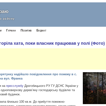
краю
о району
и
Гурман
Позитив
Будмат
оріла хата, поки власник працював у полі (Фото)
порятунку надійшло повідомлення про пожежу в с.
на вул. Франка
м на
пресслужбу
Дрогобицького РУ ГУ ДСНС України у
в одноповерхову дерев’яну господарську будівлю та
овий будинок.
ила близько 100 кв.м. До прибуття пожежно-
 намагались самотужки загасити пожежу, однак через