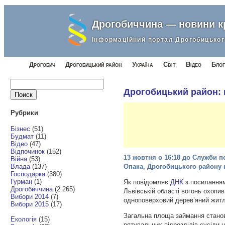
Дрогобиччина — новини 
Інформаційний портал Дрогобицьког
Дрогобич
Дрогобицький район
Україна
Світ
Відео
Блог
Найти:
Дрогобицький район: г
Рубрики
Бізнес
(51)
Будмат
(11)
Відео
(47)
Відпочинок
(152)
13 жовтня о 16:18 до Служби 
Війна
(53)
Влада
(137)
Опака, Дрогобицького району 
Господарка
(380)
Гурман
(1)
Як повідомляє
ДНК
з посилання
Дрогобиччина
(2 265)
Львівській області вогонь охопи
Вибори 2014
(7)
одноповерховий дерев’яний житл
Вибори 2015
(17)
Загальна площа займання станов
Екологія
(15)
рятувальних підрозділів сусіди