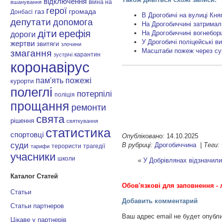
відключення
війна на
вшанування
герої
газ
громада
Донбасі
В Дрогобичі на вулиці Княг
депутати
допомога
На Дрогобиччині затримал
діти
ерефія
На Дрогобиччині вогнеборц
дороги
У Дрогобичі поліцейські в
жертви
звитяги
злочини
Масштаби пожеж через су
змагання
карантин
зустрічі
коронавірус
пам'ять
пожежі
курорти
полеглі
потерпілі
поліція
прощання
ремонти
свята
рішення
святкування
статистика
спортовці
Опубліковано:
14.10.2025
суди
В рубриці:
Дрогобиччина
|
Теги:
терористи
трагедії
тарифи
учасники
школи
«
У Добрівлянах відзначили
Каталог Статей
Обов'язкові для заповнення - 
Статьи
Добавить комментарий
Статьи партнеров
Ваш адрес email не будет опубл
Цікаве у партнерів