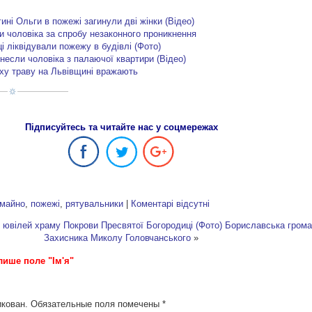
ині Ольги в пожежі загинули дві жінки (Відео)
и чоловіка за спробу незаконного проникнення
і ліквідували пожежу в будівлі (Фото)
инесли чоловіка з палаючої квартири (Відео)
ху траву на Львівщині вражають
Підписуйтесь та читайте нас у соцмережах
майно
,
пожежі
,
рятувальники
|
Коментарі відсутні
 ювілей храму Покрови Пресвятої Богородиці (Фото)
Бориславська грома
Захисника Миколу Головчанського
»
лише поле "Ім'я"
икован.
Обязательные поля помечены
*