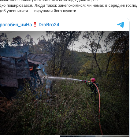
видко поширювався. Люди також занепокоїлися: чи немає в середині госп
 щоб упевнитися — вирушили його шукати.