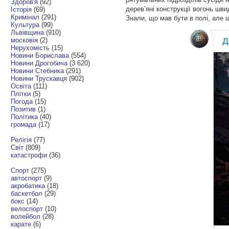
Здоров'я
(92)
дерев’яні конструкції вогонь ш
Історія
(69)
Кримінал
(291)
Знали, що мав бути в полі, але
Культура
(99)
Львівщина
(910)
московія
(2)
Нерухомість
(15)
Новини Борислава
(554)
Новини Дрогобича
(3 620)
Новини Стебника
(291)
Новини Трускавця
(902)
Освіта
(111)
Плітки
(5)
Погода
(15)
Позитив
(1)
Політика
(40)
громада
(17)
Релігія
(77)
Світ
(809)
катастрофи
(36)
Спорт
(275)
автоспорт
(9)
акробатика
(18)
баскетбол
(29)
бокс
(14)
велоспорт
(10)
волейбол
(28)
карате
(6)