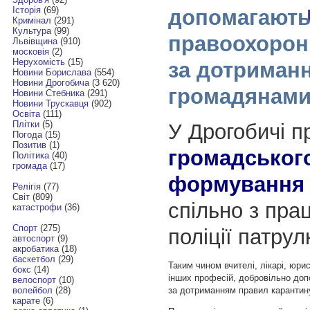
Історія
(69)
допомагают
Кримінал
(291)
Культура
(99)
правоохорон
Львівщина
(910)
московія
(2)
Нерухомість
(15)
за дотриман
Новини Борислава
(554)
Новини Дрогобича
(3 620)
громадянами
Новини Стебника
(291)
Новини Трускавця
(902)
Освіта
(111)
Плітки
(5)
У Дрогобичі п
Погода
(15)
Позитив
(1)
громадськог
Політика
(40)
громада
(17)
формування 
Релігія
(77)
Світ
(809)
спільно з пра
катастрофи
(36)
Спорт
(275)
поліції патрул
автоспорт
(9)
акробатика
(18)
баскетбол
(29)
Таким чином вчителі, лікарі, юрис
бокс
(14)
інших професій, добровільно до
велоспорт
(10)
за дотриманням правил карантин
волейбол
(28)
карате
(6)