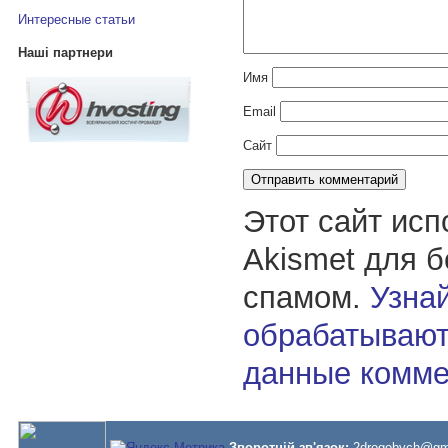
Интересные статьи
Наші партнери
Имя
Email
Сайт
Этот сайт исп
Akismet для 
спамом.
Узнай
обрабатывают
данные комме
Зворотній зв'язок:
2drogobych@gm