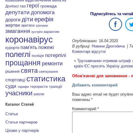
війна на
вшанування
герої
газ
громада
Донбасі
депутати
допомога
Підписуйтесь та чита
діти
ерефія
дороги
жертви
звитяги
злочини
змагання
карантин
зустрічі
коронавірус
Опубліковано:
16.04.2020
В рубриці:
Новини Дрогобича
|
Те
пам'ять
пожежі
курорти
Коментарі відсутні
полеглі
потерпілі
поліція
«
Трускавчанин отримав штраф з
прощання
ремонти
країн ЄС просять Україну допом
свята
рішення
святкування
Обов'язкові для заповнення - л
статистика
спортовці
Добавить комментарий
суди
терористи
трагедії
тарифи
учасники
школи
Ваш адрес email не будет опубли
помечены
*
Каталог Статей
Комментарий
*
Статьи
Статьи партнеров
Цікаве у партнерів