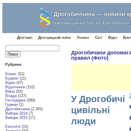
Дрогобиччина — новини 
Інформаційний портал Дрогобицьког
Дрогобич
Дрогобицький район
Україна
Світ
Відео
Блог
Найти:
Дрогобичани допомаг
правил (Фото)
Рубрики
Бізнес
(51)
Будмат
(11)
Відео
(47)
Відпочинок
(152)
Війна
(53)
Влада
(137)
У Дрогобичі
Господарка
(380)
Гурман
(1)
цивільні
Дрогобиччина
(2 265)
Вибори 2014
(7)
Вибори 2015
(17)
люди
Екологія
(15)
Здоров'я
(92)