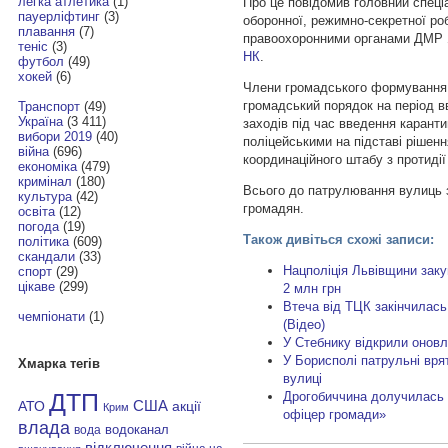
легка атлетика
(1)
Про це повідомив головний спеціа
пауерліфтинг
(3)
оборонної, режимно-секретної роб
плавання
(7)
правоохоронними органами ДМР
теніс
(3)
НК
.
футбол
(49)
хокей
(6)
Члени громадського формування
громадський порядок на період 
Транспорт
(49)
Україна
(3 411)
заходів під час введення карантин
вибори 2019
(40)
поліцейськими на підставі рішен
війна
(696)
координаційного штабу з протидії
економіка
(479)
кримінал
(180)
Всього до патрулювання вулиць 
культура
(42)
громадян.
освіта
(12)
погода
(19)
Також дивіться схожі записи:
політика
(609)
скандали
(33)
Нацполіція Львівщини зак
спорт
(29)
цікаве
(299)
2 млн грн
Втеча від ТЦК закінчилась 
чемпіонати
(1)
(Відео)
У Стебнику відкрили оновл
У Борисполі патрульні вря
Хмарка тегів
вулиці
Дрогобиччина долучилась 
ДТП
АТО
США
акції
Крим
офіцер громади»
влада
водоканал
вода
відключення