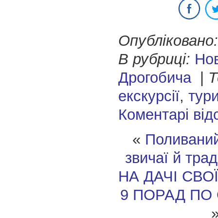
Опубліковано:
В рубриці:
Но
Дрогобича
|
Т
екскурсії
,
тур
Коментарі від
«
Поливаний
звичаї й трад
НА ДАЧІ СВО
9 ПОРАД ПО 