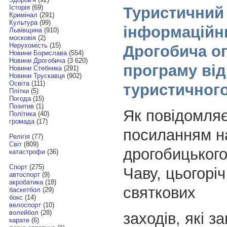
Історія
(69)
Туристичний
Кримінал
(291)
Культура
(99)
інформаційн
Львівщина
(910)
московія
(2)
Нерухомість
(15)
Дрогобича о
Новини Борислава
(554)
Новини Дрогобича
(3 620)
програму від
Новини Стебника
(291)
Новини Трускавця
(902)
Освіта
(111)
туристичного
Плітки
(5)
Погода
(15)
Позитив
(1)
Як повідомля
Політика
(40)
громада
(17)
посиланням н
Релігія
(77)
Світ
(809)
дрогобицького
катастрофи
(36)
Спорт
(275)
Чаву, цьогоріч
автоспорт
(9)
акробатика
(18)
святкових
баскетбол
(29)
бокс
(14)
велоспорт
(10)
волейбол
(28)
заходів, які з
карате
(6)