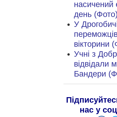
насичений 
день (Фото
У Дрогобич
переможців
вікторини (
Учні з Доб
відвідали 
Бандери (Ф
Підписуйтес
нас у со