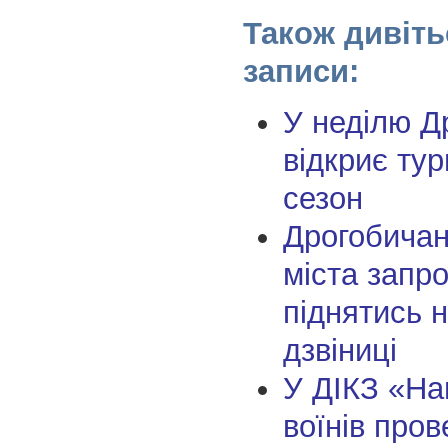
Також дивіть
записи:
У неділю Д
відкриє ту
сезон
Дрогобичан
міста запр
піднятись 
дзвіниці
У ДІКЗ «На
воїнів пров