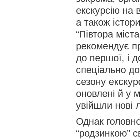
екскурсію на 
а також істор
“Півтора міста
рекомендує п
до першої, і д
спеціально до
сезону екскурс
оновлені й у 
увійшли нові л
Однак головн
“родзинкою” с