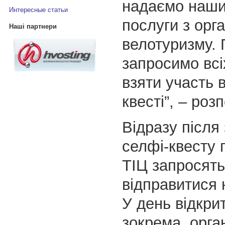
надаємо наши
Интересные статьи
послуги з орга
Наші партнери
велотуризму. 
запросимо всі
взяти участь 
квесті”, – роз
Відразу після
селфі-квесту 
ТІЦ запросять
відправитися 
У день відкри
зокрема, орга