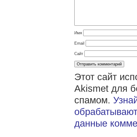
Имя
Email
Сайт
Этот сайт исп
Akismet для 
спамом.
Узнай
обрабатывают
данные комме