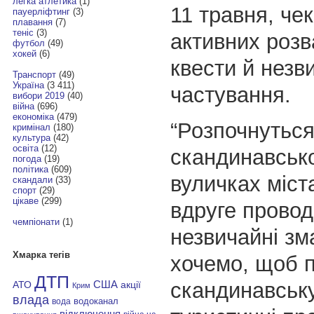
легка атлетика
(1)
11 травня, че
пауерліфтинг
(3)
плавання
(7)
теніс
(3)
активних розва
футбол
(49)
хокей
(6)
квести й незв
Транспорт
(49)
Україна
(3 411)
частування.
вибори 2019
(40)
війна
(696)
економіка
(479)
“Розпочнуться
кримінал
(180)
культура
(42)
освіта
(12)
скандинавсько
погода
(19)
політика
(609)
вуличках міст
скандали
(33)
спорт
(29)
цікаве
(299)
вдруге провод
чемпіонати
(1)
незвичайні зм
Хмарка тегів
хочемо, щоб 
ДТП
скандинавську
АТО
США
акції
Крим
влада
водоканал
вода
відключення