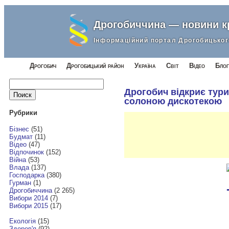
Дрогобиччина — новини 
Інформаційний портал Дрогобицьког
Дрогобич
Дрогобицький район
Україна
Світ
Відео
Блог
Найти:
Дрогобич відкриє тур
солоною дискотекою
Рубрики
Бізнес
(51)
Будмат
(11)
Відео
(47)
Відпочинок
(152)
Війна
(53)
Влада
(137)
Господарка
(380)
Гурман
(1)
Дрогобиччина
(2 265)
Вибори 2014
(7)
Вибори 2015
(17)
Екологія
(15)
Здоров'я
(92)