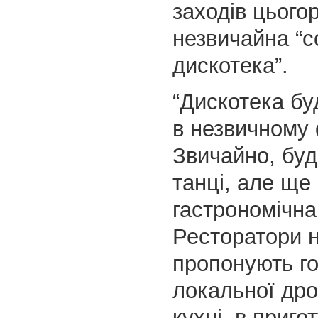
заходів цьогор
незвичайна “с
дискотека”.
“Дискотека бу
в незвичному 
Звичайно, буде
танці, але ще
гастрономічна
Ресторатори н
пропонують г
локальної дро
кухні, в приго