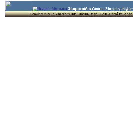
Зворотній зв'язок:
2drogobych@gm
Copyright © 2026. Дрогобиччина - новини краю . Редакція сайту не завжд