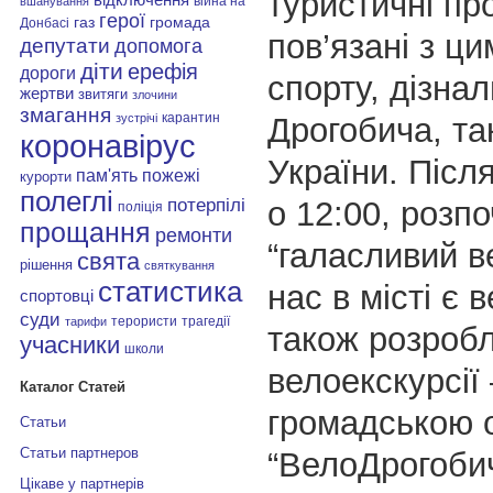
туристичні про
війна на
вшанування
герої
газ
громада
Донбасі
пов’язані з ц
депутати
допомога
діти
ерефія
дороги
спорту, дізнал
жертви
звитяги
злочини
змагання
карантин
Дрогобича, так 
зустрічі
коронавірус
України. Після
пам'ять
пожежі
курорти
полеглі
о 12:00, розп
потерпілі
поліція
прощання
ремонти
“галасливий в
свята
рішення
святкування
статистика
нас в місті є 
спортовці
суди
терористи
трагедії
тарифи
також розробл
учасники
школи
велоекскурсії 
Каталог Статей
громадською о
Статьи
Статьи партнеров
“ВелоДрогоби
Цікаве у партнерів