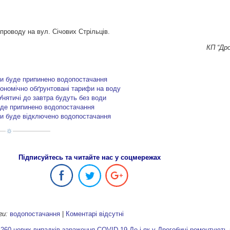
опроводу на вул. Січових Стрільців.
КП “Др
ми буде припинено водопостачання
кономічно обґрунтовані тарифи на воду
Унятичі до завтра будуть без води
буде припинено водопостачання
ми буде відключено водопостачання
Підписуйтесь та читайте нас у соцмережах
ги:
водопостачання
|
Коментарі відсутні
 260 нових випадків зараження COVID-19
Де і як у Дрогобичі ремонтують 