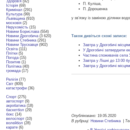
Здоров'я
(92)
П. Куліша,
Історія
(69)
П. Дорошенка
Кримінал
(291)
Культура
(99)
у зв’язку із заміною ділянки вод
Львівщина
(910)
московія
(2)
Нерухомість
(15)
Новини Борислава
(554)
Новини Дрогобича
(3 620)
Також дивіться схожі записи:
Новини Стебника
(291)
Новини Трускавця
(902)
Завтра у Дрогобичі місця
Освіта
(111)
У Дрогобичі затвердили е
Плітки
(5)
Частина споживачів села 
Погода
(15)
Завтра у Лішні до 13:00 
Позитив
(1)
Завтра у Дрогобичі місця
Політика
(40)
громада
(17)
Релігія
(77)
Світ
(809)
катастрофи
(36)
Спорт
(275)
автоспорт
(9)
акробатика
(18)
баскетбол
(29)
бокс
(14)
Опубліковано:
19.05.2020
велоспорт
(10)
В рубриці:
Новини Стебника
|
Те
волейбол
(28)
карате
(6)
«
В Україні зафіксували