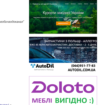
огобичводоканал”
вулиці
»