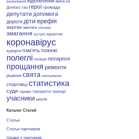
відключення
війна на
вшанування
герої
газ
громада
Донбасі
депутати
допомога
діти
ерефія
дороги
жертви
звитяги
злочини
змагання
карантин
зустрічі
коронавірус
пам'ять
пожежі
курорти
полеглі
потерпілі
поліція
прощання
ремонти
свята
рішення
святкування
статистика
спортовці
суди
терористи
трагедії
тарифи
учасники
школи
Каталог Статей
Статьи
Статьи партнеров
Цікаве у партнерів