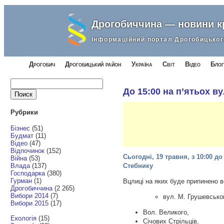
Дрогобиччина — новини 
Інформаційний портал Дрогобицьког
Дрогобич
Дрогобицький район
Україна
Світ
Відео
Блог
Найти:
До 15:00 на п’ятьох в
Рубрики
Бізнес
(51)
Будмат
(11)
Відео
(47)
Відпочинок
(152)
Сьогодні, 19 травня, з 10:00 д
Війна
(53)
Влада
(137)
Стебнику
Господарка
(380)
Гурман
(1)
Вцлиці на яких буде припинено 
Дрогобиччина
(2 265)
Вибори 2014
(7)
вул. М. Грушевсько
Вибори 2015
(17)
Вол. Великого,
Екологія
(15)
Січових Стрільців,