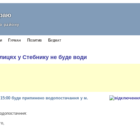
краю
о району
и
Гурман
Позитив
Будмат
улицях у Стебнику не буде води
о 15:00 буде припинено водопостачання у м.
водопостачння:
го,