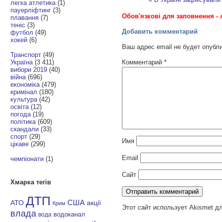
легка атлетика
(1)
пауерліфтинг
(3)
Обов'язкові для заповнення - 
плавання
(7)
теніс
(3)
Добавить комментарий
футбол
(49)
хокей
(6)
Ваш адрес email не будет опубл
Транспорт
(49)
Комментарий
*
Україна
(3 411)
вибори 2019
(40)
війна
(696)
економіка
(479)
кримінал
(180)
культура
(42)
освіта
(12)
погода
(19)
політика
(609)
скандали
(33)
спорт
(29)
Имя
цікаве
(299)
Email
чемпіонати
(1)
Сайт
Хмарка тегів
ДТП
АТО
США
акції
Крим
Этот сайт использует Akismet д
влада
водоканал
вода