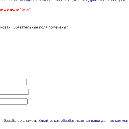
лише поле "Ім'я"
икован.
Обязательные поля помечены
*
ля борьбы со спамом.
Узнайте, как обрабатываются ваши данные коммен