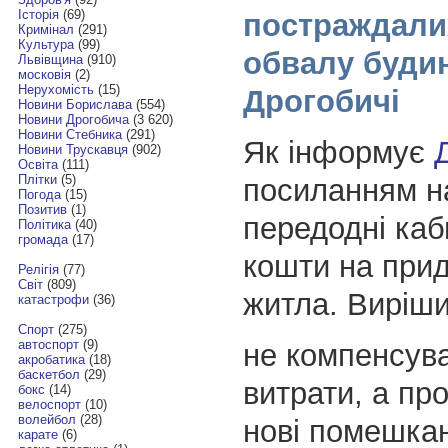
Історія
(69)
постраждали
Кримінал
(291)
Культура
(99)
обвалу буди
Львівщина
(910)
московія
(2)
Нерухомість
(15)
Дрогобичі
Новини Борислава
(554)
Новини Дрогобича
(3 620)
Новини Стебника
(291)
Як інформує
Новини Трускавця
(902)
Освіта
(111)
Плітки
(5)
посиланням 
Погода
(15)
Позитив
(1)
передодні каб
Політика
(40)
громада
(17)
кошти на при
Релігія
(77)
Світ
(809)
житла. Виріш
катастрофи
(36)
Спорт
(275)
автоспорт
(9)
не компенсув
акробатика
(18)
баскетбол
(29)
витрати, а пр
бокс
(14)
велоспорт
(10)
волейбол
(28)
нові помешка
карате
(6)