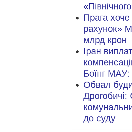
«Північног
Прага хоче
рахунок» Мо
млрд крон
Іран випла
компенсаці
Боїнг МАУ:
Обвал буди
Дрогобичі:
комунальни
до суду