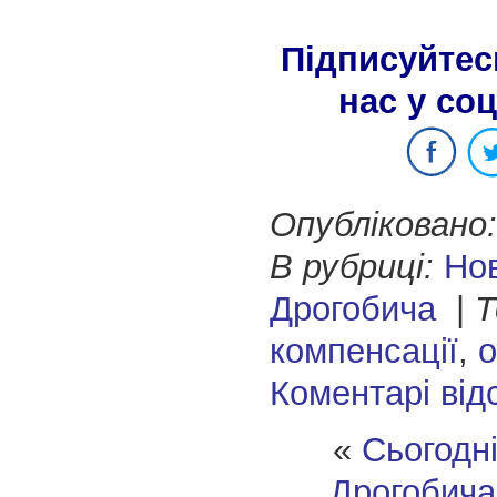
Підписуйтес
нас у со
Опубліковано:
В рубриці:
Но
Дрогобича
|
Т
компенсації
,
о
Коментарі від
«
Сьогодн
Дрогобича