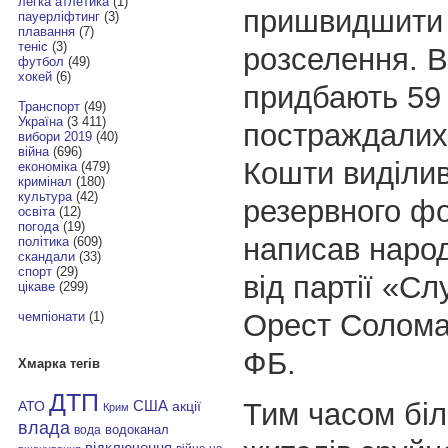
легка атлетика
(1)
пришвидшити 
пауерліфтинг
(3)
плавання
(7)
теніс
(3)
розселення. В
футбол
(49)
хокей
(6)
придбають 59
Транспорт
(49)
Україна
(3 411)
постраждалих 
вибори 2019
(40)
війна
(696)
Кошти виділив
економіка
(479)
кримінал
(180)
культура
(42)
резервного фо
освіта
(12)
погода
(19)
написав наро
політика
(609)
скандали
(33)
спорт
(29)
від партії «С
цікаве
(299)
Орест Солома
чемпіонати
(1)
ФБ.
Хмарка тегів
ДТП
Тим часом біл
АТО
США
акції
Крим
влада
водоканал
вода
відключення