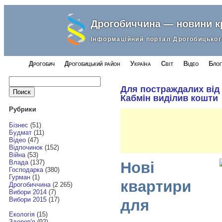
Дрогобиччина — новини 
Інформаційний портал Дрогобицьког
Дрогобич
Дрогобицький район
Україна
Світ
Відео
Блог
Найти:
Для постраждалих від 
Кабмін виділив кошти
Рубрики
Бізнес
(51)
Будмат
(11)
Відео
(47)
Відпочинок
(152)
Війна
(53)
Влада
(137)
Нові
Господарка
(380)
Гурман
(1)
квартири
Дрогобиччина
(2 265)
Вибори 2014
(7)
Вибори 2015
(17)
для
Екологія
(15)
Здоров'я
(92)