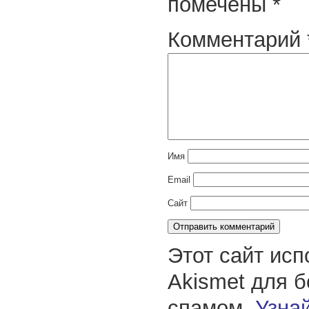
помечены
*
Комментарий
Имя
Email
Сайт
Этот сайт исп
Akismet для 
спамом.
Узнай