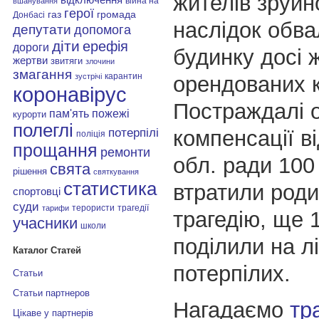
жителів зруйн
війна на
вшанування
герої
газ
громада
Донбасі
наслідок обва
депутати
допомога
діти
ерефія
дороги
будинку досі 
жертви
звитяги
злочини
змагання
карантин
орендованих 
зустрічі
коронавірус
Постраждалі 
пам'ять
пожежі
курорти
полеглі
компенсації ві
потерпілі
поліція
прощання
ремонти
обл. ради 100 
свята
рішення
святкування
статистика
втратили роди
спортовці
суди
терористи
трагедії
тарифи
трагедію, ще 
учасники
школи
поділили на л
Каталог Статей
потерпілих.
Статьи
Статьи партнеров
Нагадаємо
тр
Цікаве у партнерів