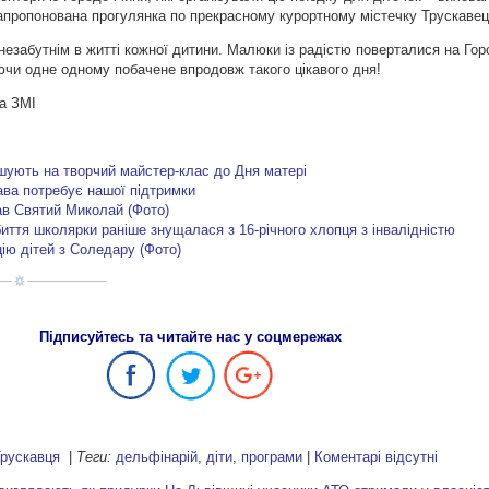
запропонована прогулянка по прекрасному курортному містечку Трускавец
незабутнім в житті кожної дитини. Малюки із радістю поверталися на Гор
чи одне одному побачене впродовж такого цікавого дня!
та ЗМІ
шують на творчий майстер-клас до Дня матері
ва потребує нашої підтримки
тав Святий Миколай (Фото)
иття школярки раніше знущалася з 16-річного хлопця з інвалідністю
ію дітей з Соледару (Фото)
Підписуйтесь та читайте нас у соцмережах
Трускавця
|
Теги:
дельфінарій
,
діти
,
програми
|
Коментарі відсутні