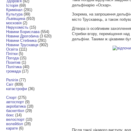
Здоров'я
(92)
дельфінарію «Оскар».
Історія
(69)
Кримінал
(291)
Культура
(99)
Зокрема, на запрошення дельфіна
Львівщина
(910)
місто Трускавець, а також побув
московія
(2)
Нерухомість
(15)
Дітвора із особливим захоплення
Новини Борислава
(554)
Стрибки вгору, переміщення над
Новини Дрогобича
(3 620)
дельфіни. Такими ж цікавими були
Новини Стебника
(291)
Новини Трускавця
(902)
Освіта
(111)
Плітки
(5)
Погода
(15)
Позитив
(1)
Політика
(40)
громада
(17)
Релігія
(77)
Світ
(809)
катастрофи
(36)
Спорт
(275)
автоспорт
(9)
акробатика
(18)
баскетбол
(29)
бокс
(14)
велоспорт
(10)
волейбол
(28)
карате
(6)
Після такої цікавого виступу, во