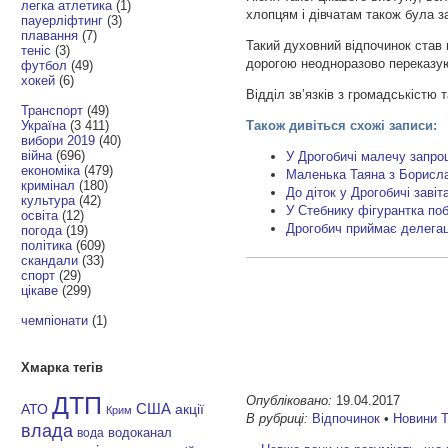
легка атлетика
(1)
хлопцям і дівчатам також була 
пауерліфтинг
(3)
плавання
(7)
Такий духовний відпочинок став 
теніс
(3)
дорогою неодноразово переказую
футбол
(49)
хокей
(6)
Відділ зв’язків з громадськістю 
Транспорт
(49)
Україна
(3 411)
Також дивіться схожі записи:
вибори 2019
(40)
війна
(696)
У Дрогобичі малечу запро
економіка
(479)
Маленька Таяна з Борисла
кримінал
(180)
До діток у Дрогобичі заві
культура
(42)
У Стебнику фігурантка поб
освіта
(12)
Дрогобич приймає делегац
погода
(19)
політика
(609)
скандали
(33)
спорт
(29)
цікаве
(299)
чемпіонати
(1)
Хмарка тегів
ДТП
Опубліковано:
19.04.2017
АТО
США
акції
Крим
В рубриці:
Відпочинок
•
Новини 
влада
водоканал
вода