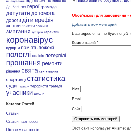
«
Невже вони не розуміють, що 
відключення
війна на
вшанування
герої
газ
громада
Донбасі
депутати
допомога
Обов'язкові для заповнення - 
діти
ерефія
дороги
Добавить комментарий
жертви
звитяги
злочини
змагання
карантин
зустрічі
Ваш адрес email не будет опубл
коронавірус
Комментарий
*
пам'ять
пожежі
курорти
полеглі
потерпілі
поліція
прощання
ремонти
свята
рішення
святкування
статистика
спортовці
суди
терористи
трагедії
тарифи
Имя
учасники
школи
Email
Каталог Статей
Сайт
Статьи
Статьи партнеров
Этот сайт использует Akismet д
Цікаве у партнерів