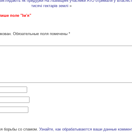
виглядають як придурки
На Львівщині учасники АТО отримали у власніст
тисячі гектарів землі
»
лише поле "Ім'я"
икован.
Обязательные поля помечены
*
ля борьбы со спамом.
Узнайте, как обрабатываются ваши данные коммен