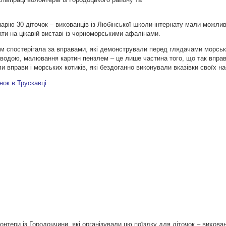
рію 30 діточок – вихованців із Любінської школи-інтернату мали можлив
ати на цікавій виставі із чорноморськими афалінами.
м спостерігала за вправами, які демонстрували перед глядачами морські
 водою, малювання картин пензлем – це лише частина того, що так впра
 вправи і морських котиків, які бездоганно виконували вказівки своїх на
лонтери із Городоччини, які організували цю поїздку для діточок – вихован