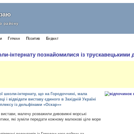
краю
о району
и
Гурман
Позитив
Будмат
коли-інтернату познайомилися із трускавецькими
ої школи-інтернату, що на Городоччині, мала
і і відвідати виставу єдиного в Західній Україні
плексу із дельфінами «Оскар»»
 вистави, малечу розважили дивовижні морські
котики, які зуміли передати кожному малюкові ціле море
півпраці волонтерів із Городоцького району та