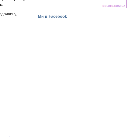
ь.
одоччину,
Ми в Facebook