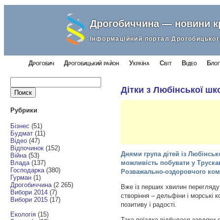
Дрогобиччина — новини 
Інформаційний портал Дрогобицьког
Дрогобич
Дрогобицький район
Україна
Світ
Відео
Блог
Найти:
Дітки з Любінської ш
Рубрики
Бізнес
(51)
Будмат
(11)
Відео
(47)
Відпочинок
(152)
Днями група дітей із Любінськ
Війна
(53)
Влада
(137)
можливість побувати у Трускавц
Господарка
(380)
Розважально-оздоровчого ком
Гурман
(1)
Дрогобиччина
(2 265)
Вже із перших хвилин перегляду
Вибори 2014
(7)
створіння – дельфіни і морські 
Вибори 2015
(17)
позитиву і радості.
Екологія
(15)
Така поїздка відбулася завдяки с