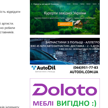
ість відвідати
 артисти.
вно робили
ставників.
ців інтернату,