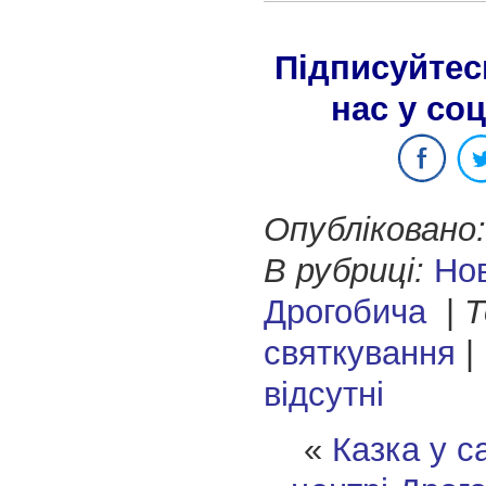
Підписуйтес
нас у со
Опубліковано:
В рубриці:
Но
Дрогобича
|
Т
святкування
|
відсутні
«
Казка у с