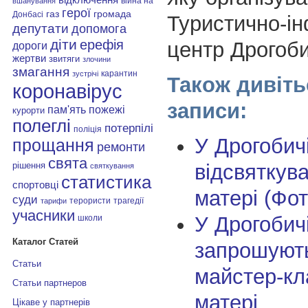
війна на
вшанування
герої
газ
громада
Донбасі
Туристично-і
депутати
допомога
діти
ерефія
центр Дрогоби
дороги
жертви
звитяги
злочини
змагання
карантин
зустрічі
Також дивіть
коронавірус
записи:
пам'ять
пожежі
курорти
полеглі
потерпілі
поліція
У Дрогобич
прощання
ремонти
свята
відсвяткув
рішення
святкування
статистика
спортовці
матері (Фот
суди
терористи
трагедії
тарифи
учасники
У Дрогобич
школи
Каталог Статей
запрошують
Статьи
майстер-кл
Статьи партнеров
матері
Цікаве у партнерів