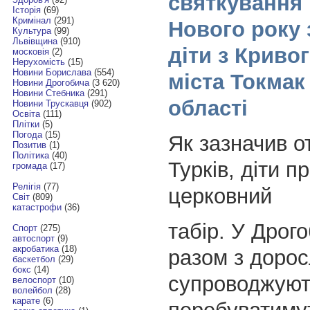
святкування
Історія
(69)
Кримінал
(291)
Нового року 
Культура
(99)
Львівщина
(910)
діти з Кривог
московія
(2)
Нерухомість
(15)
Новини Борислава
(554)
міста Токмак
Новини Дрогобича
(3 620)
Новини Стебника
(291)
області
Новини Трускавця
(902)
Освіта
(111)
Плітки
(5)
Погода
(15)
Як зазначив о
Позитив
(1)
Політика
(40)
Турків, діти п
громада
(17)
Релігія
(77)
церковний
Світ
(809)
катастрофи
(36)
табір. У Дрого
Спорт
(275)
автоспорт
(9)
акробатика
(18)
разом з доросл
баскетбол
(29)
бокс
(14)
супроводжуют
велоспорт
(10)
волейбол
(28)
карате
(6)