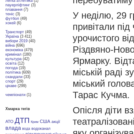
перебуватимут
легка атлетика
(1)
пауерліфтинг
(3)
плавання
(7)
У неділю, 29 г
теніс
(3)
футбол
(49)
хокей
(6)
привітали під 
Транспорт
(49)
урочистого ві
Україна
(3 411)
вибори 2019
(40)
війна
(696)
Різдвяно-Ново
економіка
(479)
кримінал
(180)
Ярмарку. Відт
культура
(42)
освіта
(12)
погода
(19)
міській раді з
політика
(609)
скандали
(33)
міський голов
спорт
(29)
цікаве
(299)
Тарас Кучма.
чемпіонати
(1)
Опісля діти в
Хмарка тегів
театралізовані
ДТП
АТО
США
акції
Крим
влада
водоканал
вода
яку організува
відключення