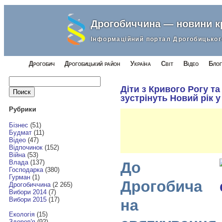
Дрогобиччина — новини 
Інформаційний портал Дрогобицьког
Дрогобич
Дрогобицький район
Україна
Світ
Відео
Блог
Найти:
Діти з Кривого Рогу т
зустрінуть Новий рік у
Рубрики
Бізнес
(51)
Будмат
(11)
Відео
(47)
Відпочинок
(152)
Війна
(53)
Влада
(137)
До
Господарка
(380)
Гурман
(1)
Дрогобича
Дрогобиччина
(2 265)
Вибори 2014
(7)
Вибори 2015
(17)
на
Екологія
(15)
Здоров'я
(92)