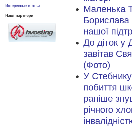
Интересные статьи
Маленька Т
Наші партнери
Борислава 
нашої підт
До діток у 
завітав Св
(Фото)
У Стебнику
побиття шк
раніше зну
річного хло
інвалідніст