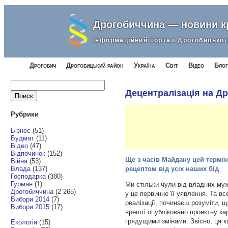
Дрогобиччина — новини 
Інформаційний портал Дрогобицьког
Дрогобич
Дрогобицький район
Україна
Світ
Відео
Блог
Найти:
Децентралізація на Др
Рубрики
Бізнес
(51)
Будмат
(11)
Відео
(47)
Відпочинок
(152)
Ще з часів Майдану цей термі
Війна
(53)
Влада
(137)
рецептом від усіх наших бід
Господарка
(380)
Гурман
(1)
Ми стільки чули від владних муж
Дрогобиччина
(2 265)
у це первинне її уявлення. Та вс
Вибори 2014
(7)
реалізації, починаєш розуміти, 
Вибори 2015
(17)
врешті опубліковано проектну ка
грядущими змінами. Звісно, ця ка
Екологія
(15)