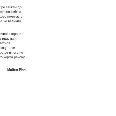
обре звикли до
езення сміття,
тково полягає у
є не великий,
ичної сторони.
е вдасться
шається
ації, і чи
ро це нічого не
ого керма району
Майкл Річч