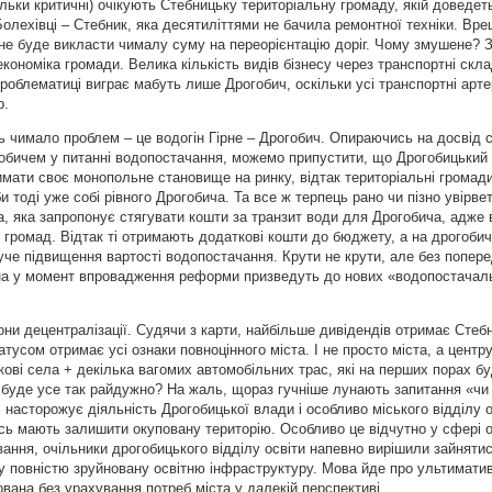
ільки критичні) очікують Стебницьку територіальну громаду, якій доведет
олехівці – Стебник, яка десятиліттями не бачила ремонтної техніки. Вре
не буде викласти чималу суму на переорієнтацію доріг. Чому змушене? 
економіка громади. Велика кількість видів бізнесу через транспортні скл
роблематиці виграє мабуть лише Дрогобич, оскільки усі транспортні артер
р.
 чимало проблем – це водогін Гірне – Дрогобич. Опираючись на досвід с
обичем у питанні водопостачання, можемо припустити, що Дрогобицький
имати своє монопольне становище на ринку, відтак територіальні громад
тоді уже собі рівного Дрогобича. Та все ж терпець рано чи пізно увірвет
, яка запропонує стягувати кошти за транзит води для Дрогобича, адже 
 громад. Відтак ті отримають додаткові кошти до бюджету, а на дрогобича
уче підвищення вартості водопостачання. Крути не крути, але без попере
на у момент впровадження реформи призведуть до нових «водопостачал
рони децентралізації. Судячи з карти, найбільше дивідендів отримає Стеб
тусом отримає усі ознаки повноцінного міста. І не просто міста, а центр
ові села + декілька вагомих автомобільних трас, які на перших порах б
и буде усе так райдужно? На жаль, щораз гучніше лунають запитання «чи
 насторожує діяльність Дрогобицької влади і особливо міського відділу о
-ось мають залишити окуповану територію. Особливо це відчутно у сфері о
авання, очільники дрогобицького відділу освіти напевно вирішили зайняти
у повністю зруйновану освітню інфраструктуру. Мова йде про ультимати
ована без урахування потреб міста у далекій перспективі.