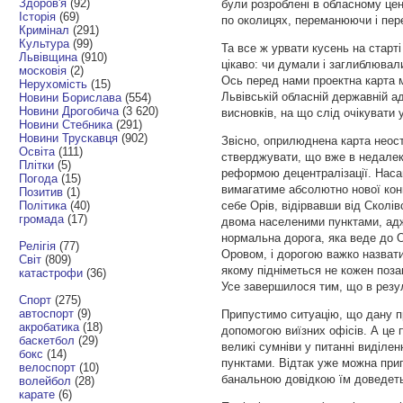
Здоров'я
(92)
були розроблені в обласному цент
Історія
(69)
по околицях, переманюючи і пер
Кримінал
(291)
Культура
(99)
Та все ж урвати кусень на старті
Львівщина
(910)
цікаво: чи думали і заглиблювал
московія
(2)
Ось перед нами проектна карта 
Нерухомість
(15)
Львівській обласній державній а
Новини Борислава
(554)
Новини Дрогобича
(3 620)
висновків, на що слід очікувати
Новини Стебника
(291)
Новини Трускавця
(902)
Звісно, оприлюднена карта неост
Освіта
(111)
стверджувати, що вже в недалек
Плітки
(5)
реформою децентралізації. Насам
Погода
(15)
вимагатиме абсолютно нової кон
Позитив
(1)
Політика
(40)
себе Орів, відірвавши від Сколі
громада
(17)
двома населеними пунктами, адж
нормальна дорога, яка веде до О
Релігія
(77)
Оровом, і дорогою важко назват
Світ
(809)
якому підніметься не кожен поза
катастрофи
(36)
Усе завершилося тим, що в резу
Спорт
(275)
автоспорт
(9)
Припустимо ситуацію, що дану п
акробатика
(18)
допомогою виїзних офісів. А це 
баскетбол
(29)
великі сумніви у питанні виділ
бокс
(14)
пунктами. Відтак уже можна прип
велоспорт
(10)
банальною довідкою їм доведеть
волейбол
(28)
карате
(6)