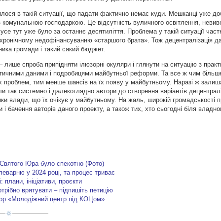
нилося в такій ситуації, що падати фактично немає куди. Мешканці уже д
 з комунальною господаркою. Це відсутність вуличного освітлення, невив
це усе тут уже було за останнє десятиліття. Проблема у такій ситуації час
 хронічному недофінансуванню «старшого брата». Тож децентралізація да
ника громади і такий сякий бюджет.
 лише спроба припідняти ілюзорні окуляри і глянути на ситуацію з практ
истичними даними і подробицями майбутньої реформи. Та все ж чим більш
х проблем, тим менше шансів на їх появу у майбутньому. Наразі ж зали
и так системно і далекоглядно автори до створення варіантів децентраліз
ки влади, що їх очікує у майбутньому. На жаль, широкій громадськості п
и і бачення авторів даного проекту, а також тих, хто сьогодні біля владн
 Святого Юра було спекотно (Фото)
леварню у 2024 році, та процес триває
: плани, ініціативи, проєкти
трібно врятувати – підпишіть петицію
тор «Молодіжний центр під КОЦом»