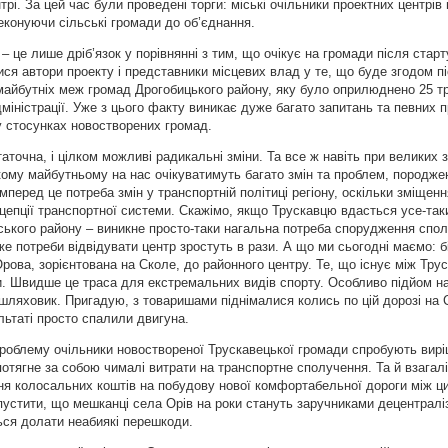
рі. За цей час були проведені торги: міські очільники проектних центрів
еконуючи сільські громади до об’єднання.
 – це лише дріб’язок у порівнянні з тим, що очікує на громади після стар
ися автори проекту і представники місцевих влад у те, що буде згодом 
майбутніх меж громад Дрогобицького району, яку було оприлюднено 25 т
дміністрації. Уже з цього факту виникає дуже багато запитань та певних 
 у стосунках новостворених громад.
аточна, і цілком можливі радикальні зміни. Та все ж навіть при великих 
ому майбутньому на нас очікуватимуть багато змін та проблем, породже
перед це потреба змін у транспортній політиці регіону, оскільки зміщенн
цепції транспортної системи. Скажімо, якщо Трускавцю вдасться усе-так
вського району – виникне просто-таки нагальна потреба спорудження спо
е потреби відвідувати центр зростуть в рази. А що ми сьогодні маємо: 
рова, зорієнтована на Сколе, до районного центру. Те, що існує між Трус
и. Швидше це траса для екстремальних видів спорту. Особливо підйом на
шляховик. Пригадую, з товаришами піднімалися колись по цій дорозі на C
льтаті просто спалили двигуна.
роблему очільники новоствореної Трускавецької громади спробують вирі
потягне за собою чималі витрати на транспортне сполучення. Та й взагал
ення колосальних коштів на побудову нової комфортабельної дороги між 
устити, що мешканці села Орів на роки стануть заручниками децентраліза
ся долати неабиякі перешкоди.