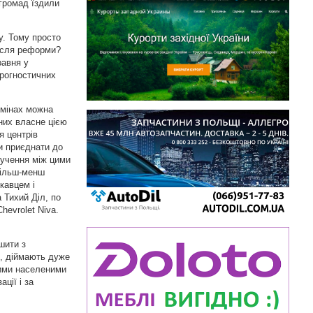
 громад їздили
ту. Тому просто
після реформи?
равня у
прогностичних
змінах можна
них власне цією
я центрів
и приєднати до
лучення між цими
більш-менш
кавцем і
 Тихий Діл, по
hevrolet Niva.
шити з
і, діймають дуже
цими населеними
ції і за