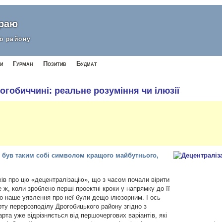
краю
о району
и
Гурман
Позитив
Будмат
огобиччині: реальне розуміння чи ілюзії
н був таким собі символом кращого майбутнього,
ів про цю «децентралізацію», що з часом почали вірити
е ж, коли зроблено перші проектні кроки у напрямку до її
що наше уявлення про неї були дещо ілюзорним. І ось
рту перерозподілу Дрогобицького району згідно з
рта уже відрізняється від першочергових варіантів, які