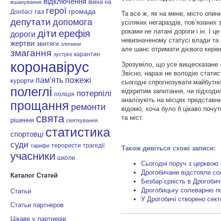
відключення
війна на
вшанування
герої
газ
громада
Донбасі
Та все ж, як на мене, місто опи
депутати
допомога
усіляких негараздів, пов’язаних
роками не латані дороги і ін. І 
діти
ерефія
дороги
невизначеному статусі влади та
жертви
звитяги
злочини
але шанс отримати дієвого керів
змагання
карантин
зустрічі
коронавірус
Зрозуміло, що усе вищесказане –
Звісно, наразі не володію стат
пам'ять
пожежі
курорти
сьогодні спрогнозувати майбутні
полеглі
відкритим запитання, чи підходил
потерпілі
поліція
аналізують на місцях представни
прощання
ремонти
відомо, хоча було б цікаво почут
свята
та міст.
рішення
святкування
статистика
спортовці
суди
терористи
трагедії
тарифи
Також дивіться схожі записи:
учасники
школи
Сьогодні поруч з церквою
Дрогобичани відстояли со
Каталог Статей
Безбар’єрність в Дрогобичі
Дрогобицьку солеварню по
Статьи
У Дрогобичі створено сек
Статьи партнеров
Цікаве у партнерів