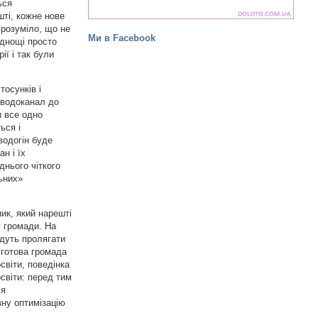
ься
шті, кожне нове
Зрозуміло, що не
Ми в Facebook
аднощі просто
ії і так були
тосунків і
 водоканал до
и все одно
ься і
водогін буде
н і їх
днього чіткого
ьних»
ник, який нарешті
у громади. На
удуть пролягати
 готова громада
світи, поведінка
світи: перед тим
ся
вну оптимізацію