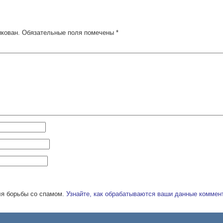
икован.
Обязательные поля помечены
*
ля борьбы со спамом.
Узнайте, как обрабатываются ваши данные коммен