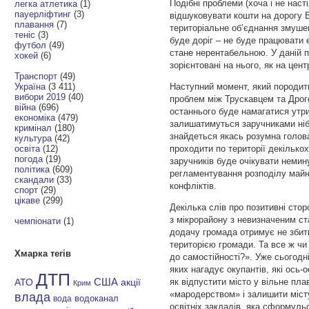
Подібні проблеми (хоча і не наст
легка атлетика
(1)
пауерліфтинг
(3)
відшуковувати кошти на дорогу Б
плавання
(7)
територіальне об’єднання змуше
теніс
(3)
буде доріг – не буде працювати 
футбол
(49)
стане нерентабельною. У даній п
хокей
(6)
зорієнтовані на нього, як на цент
Транспорт
(49)
Україна
(3 411)
Наступний момент, який породить
вибори 2019
(40)
проблем між Трускавцем та Дрог
війна
(696)
останнього буде намагатися утр
економіка
(479)
залишатимуться заручниками ніби 
кримінал
(180)
знайдеться якась розумна голова
культура
(42)
освіта
(12)
проходити по території декількох
погода
(19)
заручників буде очікувати немин
політика
(609)
регламентування розподілу май
скандали
(33)
конфліктів.
спорт
(29)
цікаве
(299)
Декілька слів про позитивні сто
з мікрорайону з невизначеним ста
чемпіонати
(1)
додачу громада отримує не збитк
територією громади. Та все ж ч
Хмарка тегів
до самостійності?». Уже сьогодні
яких нагадує окупантів, які ось
ДТП
як відпустити місто у вільне пл
АТО
США
акції
Крим
«мародерством» і залишити міст
влада
водоканал
вода
освітніх закладів, яка сформуль