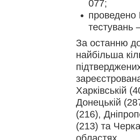
077;
проведено
тестувань –
За останню д
найбільша кіл
підтверджених
зареєстрован
Харківській (4
Донецькій (28
(216), Дніпроп
(213) та Черка
областях.