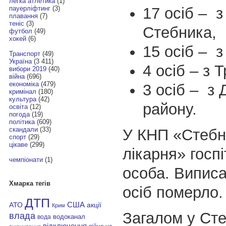
легка атлетика
(1)
17 осіб – з
пауерліфтинг
(3)
плавання
(7)
теніс
(3)
Стебника,
футбол
(49)
хокей
(6)
15 осіб – 
Транспорт
(49)
Україна
(3 411)
4 осіб – з 
вибори 2019
(40)
війна
(696)
економіка
(479)
3 осіб – з 
кримінал
(180)
культура
(42)
району.
освіта
(12)
погода
(19)
політика
(609)
скандали
(33)
У КНП «Стебн
спорт
(29)
цікаве
(299)
лікарня» госп
чемпіонати
(1)
особа. Виписа
Хмарка тегів
осіб померло.
ДТП
АТО
США
акції
Крим
Загалом у Сте
влада
водоканал
вода
відключення