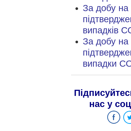
За добу на
підтвердже
випадків C
За добу на
підтвердже
випадки C
Підписуйтес
нас у со