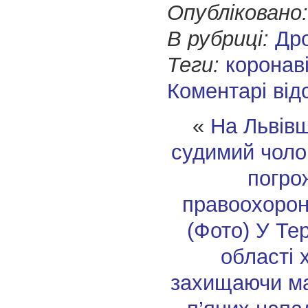
Опубліковано:
В рубриці:
Др
Теги:
коронав
Коментарі від
«
На Львівщ
судимий чолов
погро
правоохоро
(Фото)
У Тер
області 
захищаючи мат