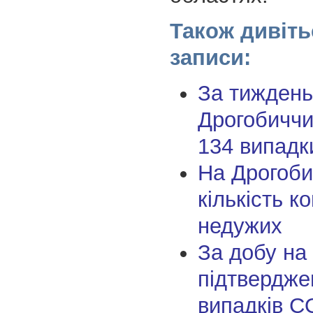
Також дивіть
записи:
За тиждень
Дрогобиччи
134 випадк
На Дрогоби
кількість к
недужих
За добу на
підтвердже
випадків C