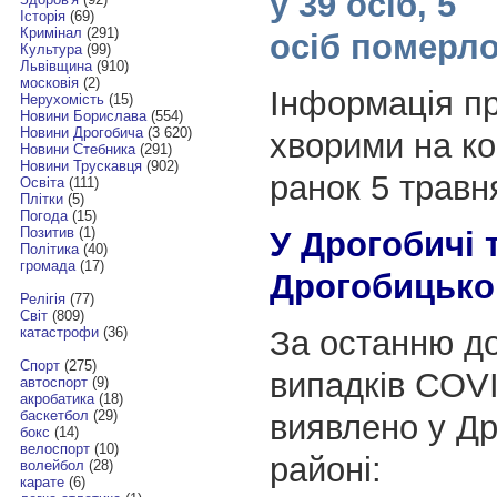
у 39 осіб, 5
Історія
(69)
Кримінал
(291)
осіб померл
Культура
(99)
Львівщина
(910)
московія
(2)
Інформація пр
Нерухомість
(15)
Новини Борислава
(554)
Новини Дрогобича
(3 620)
хворими на ко
Новини Стебника
(291)
Новини Трускавця
(902)
ранок 5 травн
Освіта
(111)
Плітки
(5)
Погода
(15)
Позитив
(1)
У Дрогобичі 
Політика
(40)
громада
(17)
Дрогобицько
Релігія
(77)
Світ
(809)
За останню до
катастрофи
(36)
Спорт
(275)
випадків COV
автоспорт
(9)
акробатика
(18)
баскетбол
(29)
виявлено у Д
бокс
(14)
велоспорт
(10)
районі:
волейбол
(28)
карате
(6)