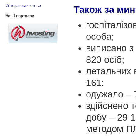
Интересные статьи
Також за мин
Наші партнери
госпіталізо
особа;
виписано з
820 осіб;
летальних 
161;
одужало – 7
здійснено 
добу – 29 
методом ПЛ