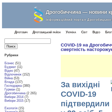
Дрогобиччина — новини 
Інформаційний портал Дрогобицьког
Дрогобич
Дрогобицький район
Україна
Світ
Відео
Блог
Найти:
COVID-19 на Дрогобичч
смертність насторожу
Рубрики
Бізнес
(51)
Будмат
(11)
Відео
(47)
Відпочинок
(152)
Війна
(53)
Влада
(137)
За вихідні
Господарка
(380)
Гурман
(1)
COVID-19
Дрогобиччина
(2 265)
Вибори 2014
(7)
Вибори 2015
(17)
підтвердили
Екологія
(15)
Здоров'я
(92)