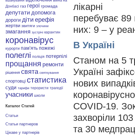
війна на
вшанування
лікарні
герої
газ
громада
Донбасі
депутати
допомога
перебуває 89 п
діти
ерефія
дороги
жертви
звитяги
злочини
них: 9 – у реан
змагання
карантин
зустрічі
коронавірус
В Україні
пам'ять
пожежі
курорти
полеглі
потерпілі
поліція
Станом на 5 т
прощання
ремонти
Україні зафік
свята
рішення
святкування
статистика
нових випадкі
спортовці
суди
терористи
трагедії
тарифи
коронавірусно
учасники
школи
COVID-19. Зо
Каталог Статей
захворіли 103
Статьи
Статьи партнеров
та 30 медпрац
Цікаве у партнерів