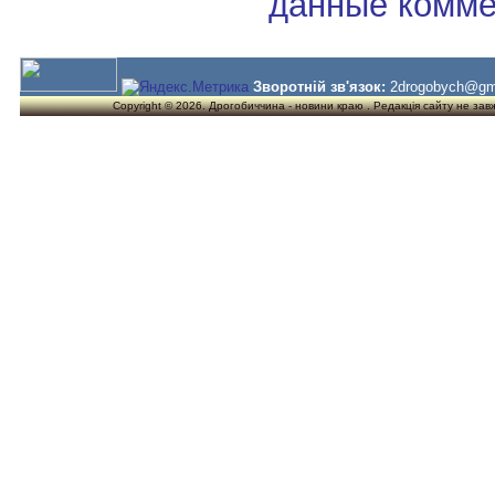
данные комме
Зворотній зв'язок:
2drogobych@gm
Copyright © 2026. Дрогобиччина - новини краю . Редакція сайту не завжд