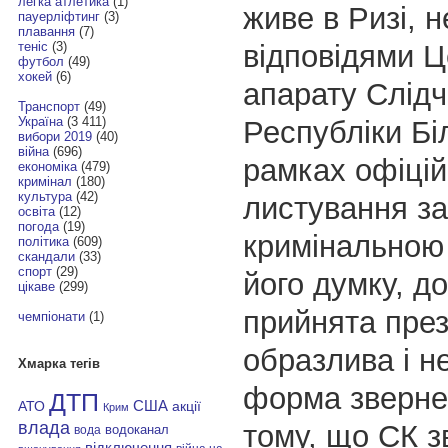
легка атлетика
(1)
живе в Ризі, 
пауерліфтинг
(3)
плавання
(7)
відповідями 
теніс
(3)
футбол
(49)
хокей
(6)
апарату Слідч
Транспорт
(49)
Україна
(3 411)
Республіки Бі
вибори 2019
(40)
війна
(696)
рамках офіцій
економіка
(479)
кримінал
(180)
культура
(42)
листування за
освіта
(12)
погода
(19)
кримінальною
політика
(609)
скандали
(33)
спорт
(29)
його думку, д
цікаве
(299)
прийнята пре
чемпіонати
(1)
образлива і н
Хмарка тегів
форма зверне
ДТП
АТО
США
акції
Крим
влада
тому, що СК з
водоканал
вода
відключення