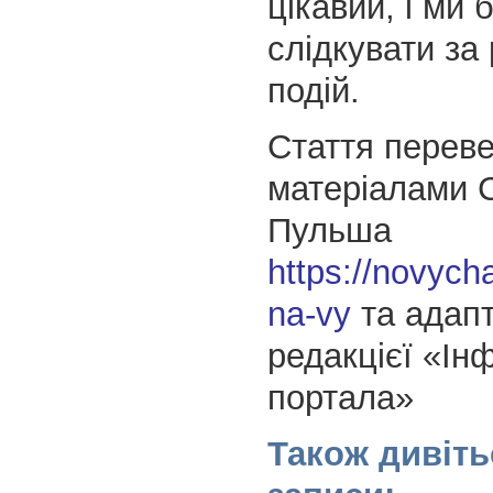
цікавий, і ми 
слідкувати за
подій.
Стаття переве
матеріалами С
Пульша
https://novych
na-vy
та адап
редакцієї «Ін
портала»
Також дивіть