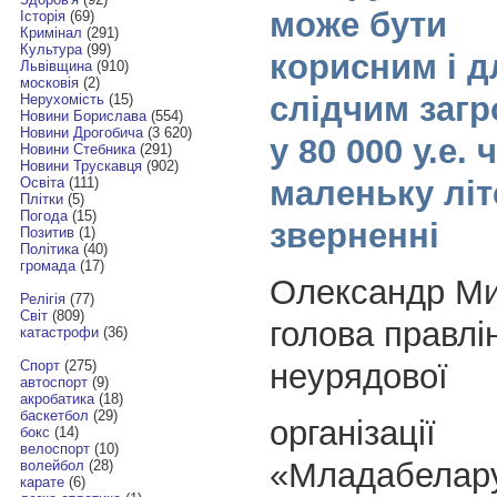
може бути
Історія
(69)
Кримінал
(291)
Культура
(99)
корисним і д
Львівщина
(910)
московія
(2)
слідчим заг
Нерухомість
(15)
Новини Борислава
(554)
Новини Дрогобича
(3 620)
у 80 000 у.е. 
Новини Стебника
(291)
Новини Трускавця
(902)
маленьку літ
Освіта
(111)
Плітки
(5)
Погода
(15)
зверненні
Позитив
(1)
Політика
(40)
громада
(17)
Олександр Ми
Релігія
(77)
Світ
(809)
голова правлі
катастрофи
(36)
неурядової
Спорт
(275)
автоспорт
(9)
акробатика
(18)
баскетбол
(29)
організації
бокс
(14)
велоспорт
(10)
«Младабелару
волейбол
(28)
карате
(6)