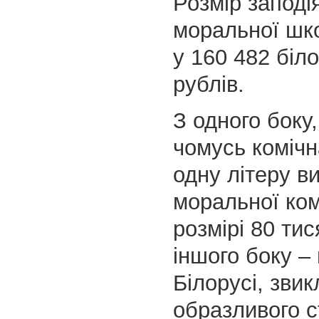
Розмір заподі
моральної шко
у 160 482 біл
рублів.
З одного боку,
чомусь комічн
одну літеру в
моральної ком
розмірі 80 тис
іншого боку – 
Білорусі, звик
образливого 