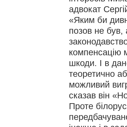
адвокат Сергі
«Яким би див
позов не був,
законодавств
компенсацію 
шкоди. І в да
теоретично а
можливий виг
сказав він «Н
Проте білорус
передбачуван