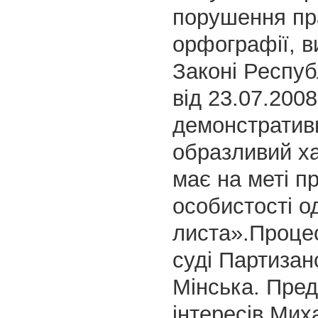
порушення пр
орфографії, в
Законі Респуб
від 23.07.200
демонстратив
образливий ха
має на меті п
особистості 
листа».Проце
суді Партизан
Мінська. Пре
інтересів Мих