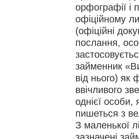
орфографії і п
офіційному ли
(офіційні док
послання, осо
застосовуєть
займенник «Ви»
від нього) як
ввічливого зв
однієї особи, 
пишеться з ве
З маленької л
зазначені зай