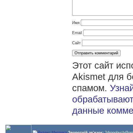
Имя
Email
Сайт
Этот сайт исп
Akismet для 
спамом.
Узнай
обрабатывают
данные комме
Зворотній зв'язок:
2drogobych@gm