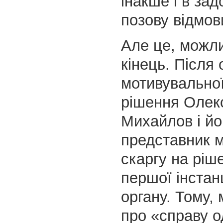
інакше і в зад
позову відмов
Але це, можл
кінець. Після
мотивувально
рішення Олек
Михайлов і йо
представник 
скаргу на ріш
першої інстан
органу. Тому,
про «справу о