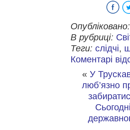
Опубліковано:
В рубриці:
Сві
Теги:
слідчі
,
ш
Коментарі від
«
У Трускав
люб’язно п
забиратис
Сьогодн
державног