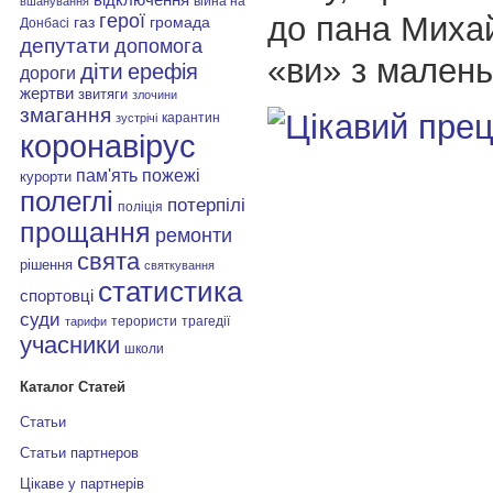
війна на
вшанування
герої
до пана Миха
газ
громада
Донбасі
депутати
допомога
«ви» з малень
діти
ерефія
дороги
жертви
звитяги
злочини
змагання
карантин
зустрічі
коронавірус
пам'ять
пожежі
курорти
полеглі
потерпілі
поліція
прощання
ремонти
свята
рішення
святкування
статистика
спортовці
суди
терористи
трагедії
тарифи
учасники
школи
Каталог Статей
Статьи
Статьи партнеров
Цікаве у партнерів