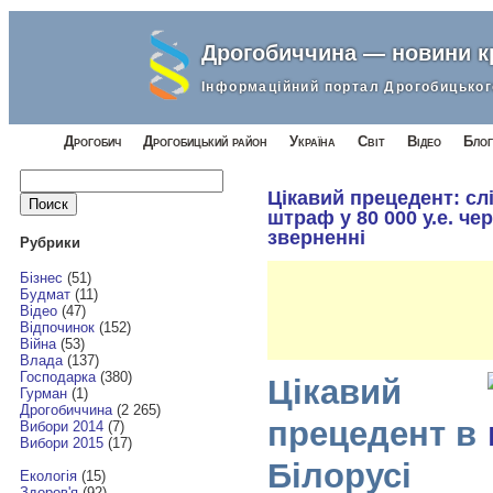
Дрогобиччина — новини 
Інформаційний портал Дрогобицьког
Дрогобич
Дрогобицький район
Україна
Світ
Відео
Блог
Найти:
Цікавий прецедент: сл
штраф у 80 000 у.е. че
зверненні
Рубрики
Бізнес
(51)
Будмат
(11)
Відео
(47)
Відпочинок
(152)
Війна
(53)
Влада
(137)
Господарка
(380)
Цікавий
Гурман
(1)
Дрогобиччина
(2 265)
прецедент в
Вибори 2014
(7)
Вибори 2015
(17)
Білорусі
Екологія
(15)
Здоров'я
(92)