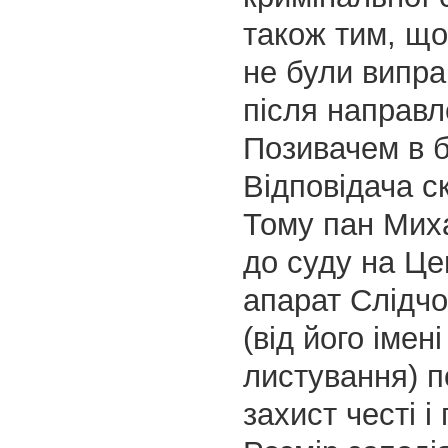
також тим, щ
не були випра
після направ
Позивачем в б
Відповідача с
Тому пан Мих
до суду на Ц
апарат Слідчо
(від його імен
листування) п
захист честі і 