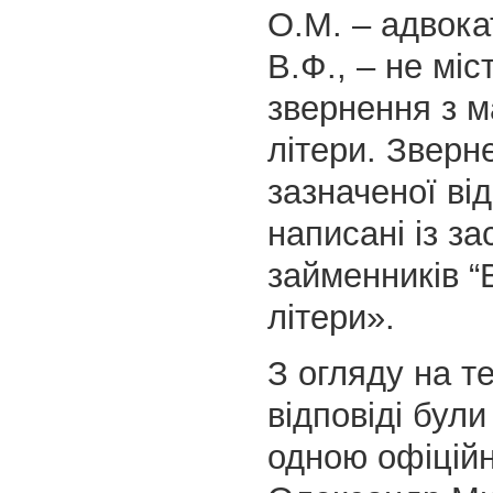
О.М. – адвока
В.Ф., – не міс
звернення з м
літери. Зверне
зазначеної від
написані із з
займенників “В
літери».
З огляду на т
відповіді були
одною офіцій