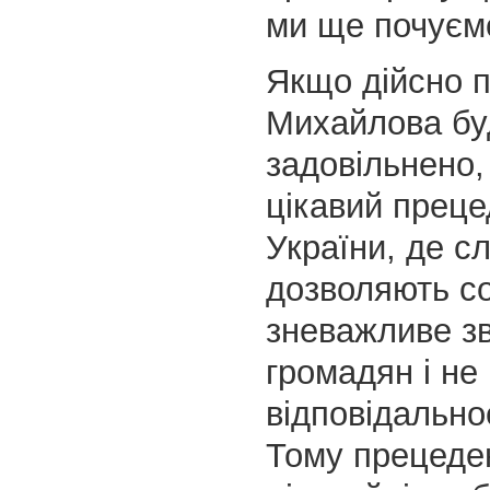
ми ще почуєм
Якщо дійсно 
Михайлова бу
задовільнено,
цікавий преце
України, де сл
дозволяють со
зневажливе з
громадян і не 
відповідальнос
Тому прецеде