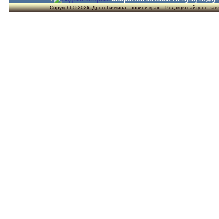
Copyright © 2026. Дрогобиччина - новини краю . Редакція сайту не завжд