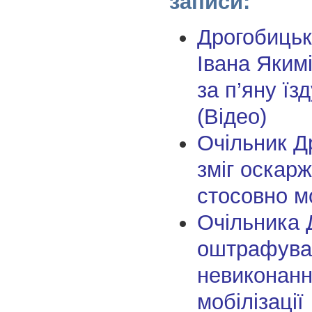
записи:
Дрогобицьк
Івана Яким
за п’яну ї
(Відео)
Очільник Д
зміг оскар
стосовно мо
Очільника 
оштрафува
невиконанн
мобілізації