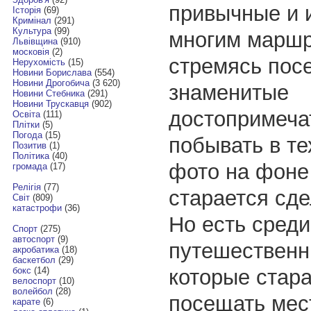
привычные и 
Історія
(69)
Кримінал
(291)
Культура
(99)
многим маршр
Львівщина
(910)
московія
(2)
стремясь пос
Нерухомість
(15)
Новини Борислава
(554)
Новини Дрогобича
(3 620)
знаменитые
Новини Стебника
(291)
Новини Трускавця
(902)
достопримеча
Освіта
(111)
Плітки
(5)
Погода
(15)
побывать в те
Позитив
(1)
Політика
(40)
фото на фоне
громада
(17)
Релігія
(77)
старается сд
Світ
(809)
катастрофи
(36)
Но есть среди
Спорт
(275)
автоспорт
(9)
путешественни
акробатика
(18)
баскетбол
(29)
которые стар
бокс
(14)
велоспорт
(10)
волейбол
(28)
посещать мес
карате
(6)