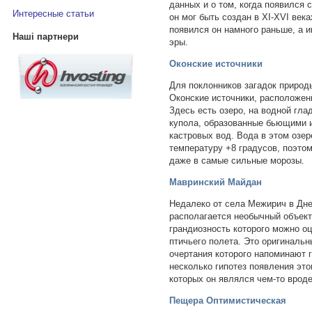
данных и о том, когда появился
Интересные статьи
он мог быть создан в XI-XVI века
появился он намного раньше, а им
Наші партнери
эры.
Оконские источники
Для поклонников загадок природ
Оконские источники, расположен
Здесь есть озеро, на водной гла
купола, образованные бьющими 
кастровых вод. Вода в этом озер
температуру +8 градусов, поэтом
даже в самые сильные морозы.
Мавринский Майдан
Недалеко от села Межирич в Дне
располагается необычный объект
грандиозность которого можно оц
птичьего полета. Это оригиналь
очертания которого напоминают г
несколько гипотез появления это
которых он являлся чем-то врод
Пещера Оптимистическая