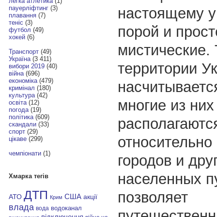
легка атлетика
(1)
пауерліфтинг
(3)
настоящему у
плавання
(7)
теніс
(3)
порой и прост
футбол
(49)
хокей
(6)
мистические. 
Транспорт
(49)
Україна
(3 411)
территории У
вибори 2019
(40)
війна
(696)
економіка
(479)
насчитываетс
кримінал
(180)
культура
(42)
многие из них
освіта
(12)
погода
(19)
політика
(609)
располагаютс
скандали
(33)
спорт
(29)
относительно 
цікаве
(299)
чемпіонати
(1)
городов и дру
населенных пу
Хмарка тегів
ДТП
позволяет
АТО
США
акції
Крим
влада
водоканал
вода
путешественн
відключення