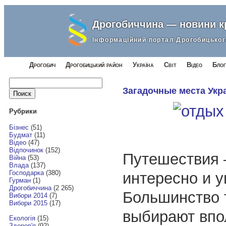
Дрогобиччина — новини 
Інформаційний портал Дрогобицьког
Дрогобич
Дрогобицький район
Україна
Світ
Відео
Блог
Найти:
Загадочные места Укр
Рубрики
Бізнес
(51)
Будмат
(11)
Відео
(47)
Відпочинок
(152)
Путешествия –
Війна
(53)
Влада
(137)
Господарка
(380)
интересно и у
Гурман
(1)
Дрогобиччина
(2 265)
Большинство 
Вибори 2014
(7)
Вибори 2015
(17)
выбирают впо
Екологія
(15)
Здоров'я
(92)