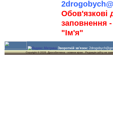
2drogobych@
Обов'язкові 
заповнення -
"Ім'я"
Зворотній зв'язок:
2drogobych@gm
Copyright © 2026. Дрогобиччина - новини краю . Редакція сайту не завжд