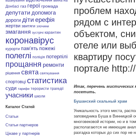
війна на
вшанування
герої
газ
громада
Донбасі
проблем нахо
депутати
допомога
діти
ерефія
рядом с инте
дороги
жертви
звитяги
злочини
змагання
объектом, сн
карантин
зустрічі
коронавірус
отеле или вы
пам'ять
пожежі
курорти
полеглі
квартиру посу
потерпілі
поліція
прощання
ремонти
портале http://
свята
рішення
святкування
статистика
спортовці
Итак, перечень мистических
суди
терористи
трагедії
тарифи
посетить.
учасники
школи
Бушанский скальный храм
Каталог Статей
Уникальность этого места, распо
заповедника Буша в Винницкой об
Статьи
многовековой истории, но и в то
Статьи партнеров
располагаются не имеющие анал
разгадка которых до сих пор не 
Цікаве у партнерів