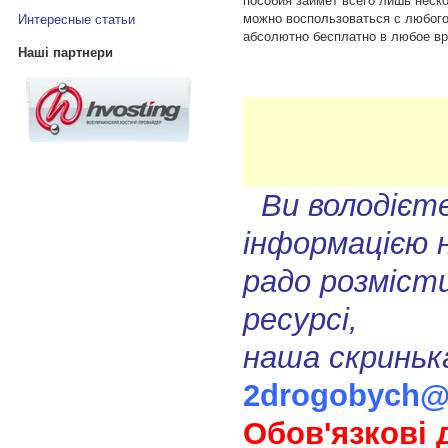
пособия займет всего лишь неск
можно воспользоваться с любого
Интересные статьи
абсолютно бесплатно в любое вр
Наші партнери
Ви володієт
інформацією 
радо розмісти
ресурсі,
наша скриньк
2drogobych@
Обов'язкові 