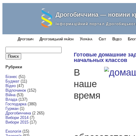
Дрогобиччина — новини 
Інформаційний портал Дрогобицьког
Дрогобич
Дрогобицький район
Україна
Світ
Відео
Блог
Найти:
Готовые домашние зад
начальных классов
Рубрики
В
Бізнес
(51)
наше
Будмат
(11)
Відео
(47)
Відпочинок
(152)
время
Війна
(53)
Влада
(137)
Господарка
(380)
Гурман
(1)
Дрогобиччина
(2 265)
Вибори 2014
(7)
Вибори 2015
(17)
Екологія
(15)
Здоров'я
(92)