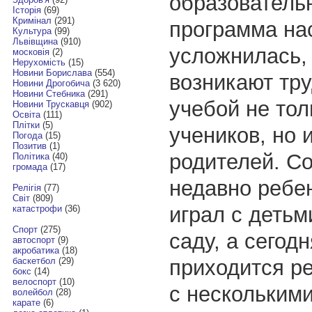
образователь
Історія
(69)
Кримінал
(291)
программа на
Культура
(99)
Львівщина
(910)
усложнилась,
московія
(2)
Нерухомість
(15)
Новини Борислава
(554)
возникают тру
Новини Дрогобича
(3 620)
Новини Стебника
(291)
учебой не тол
Новини Трускавця
(902)
Освіта
(111)
Плітки
(5)
учеников, но и
Погода
(15)
Позитив
(1)
родителей. С
Політика
(40)
громада
(17)
недавно ребе
Релігія
(77)
Світ
(809)
играл с детьм
катастрофи
(36)
Спорт
(275)
саду, а сегод
автоспорт
(9)
акробатика
(18)
приходится р
баскетбол
(29)
бокс
(14)
велоспорт
(10)
с нескольким
волейбол
(28)
карате
(6)