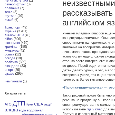
легка атлетика
(1)
неизвестными
пауерліфтинг
(3)
плавання
(7)
рассказывать 
теніс
(3)
футбол
(49)
хокей
(6)
английском яз
Транспорт
(49)
Україна
(3 411)
Ученики младших классов еще н
вибори 2019
(40)
концентрации внимания. Они нас
війна
(696)
сверстниками на переменах, что
економіка
(479)
кримінал
(180)
внимание на восприятие материа
культура
(42)
лишь малая часть преподаваемо
освіта
(12)
условиях им еще сложнее сконце
погода
(19)
столько всего интересного: и лю
політика
(609)
во дворе. Порой родителям прих
скандали
(33)
спорт
(29)
детей делать уроки, а это, мало 
цікаве
(299)
интереса к учебе, так еще и трав
такие есть более гуманное реше
чемпіонати
(1)
«Палочка-выручалочка» ─ гот
Хмарка тегів
Таких решений может быть много:
ребенка на продленку в школе и
ДТП
АТО
США
акції
свои преимущества, но самым п
Крим
влада
использование
гдз 2 клас
для вы
водоканал
вода
Доступно изложенный материал 
відключення