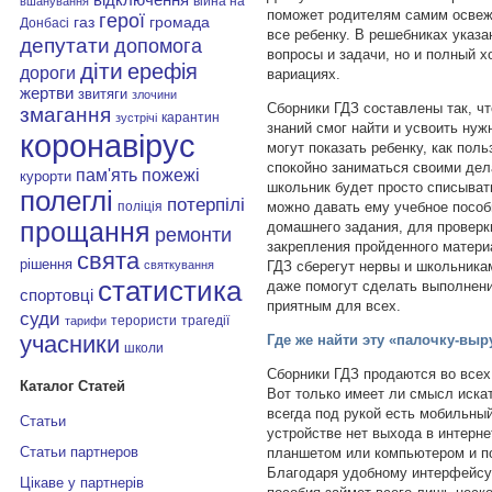
війна на
вшанування
поможет родителям самим освежи
герої
газ
громада
Донбасі
все ребенку. В решебниках указа
депутати
допомога
вопросы и задачи, но и полный х
діти
ерефія
дороги
вариациях.
жертви
звитяги
злочини
Сборники ГДЗ составлены так, ч
змагання
карантин
зустрічі
знаний смог найти и усвоить нуж
коронавірус
могут показать ребенку, как пол
спокойно заниматься своими дел
пам'ять
пожежі
курорти
школьник будет просто списывать
полеглі
потерпілі
можно давать ему учебное пособ
поліція
прощання
домашнего задания, для проверк
ремонти
закрепления пройденного матери
свята
рішення
ГДЗ сберегут нервы и школьника
святкування
статистика
даже помогут сделать выполнен
спортовці
приятным для всех.
суди
терористи
трагедії
тарифи
учасники
Где же найти эту «палочку-вы
школи
Сборники ГДЗ продаются во всех
Каталог Статей
Вот только имеет ли смысл иска
всегда под рукой есть мобильны
Статьи
устройстве нет выхода в интерне
Статьи партнеров
планшетом или компьютером и пос
Благодаря удобному интерфейсу 
Цікаве у партнерів