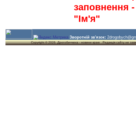
заповнення -
"Ім'я"
Зворотній зв'язок:
2drogobych@gm
Copyright © 2026. Дрогобиччина - новини краю . Редакція сайту не завжд