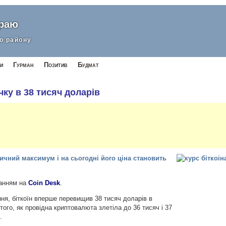
краю
о району
и
Гурман
Позитив
Будмат
чку в 38 тисяч доларів
ричний максимум і на сьогодні його ціна становить
анням на
Coin Desk
.
я, біткоїн вперше перевищив 38 тисяч доларів в
того, як провідна криптовалюта злетіла до 36 тисяч і 37
.