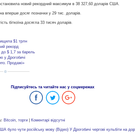
а встановила новий рекордний максимум в 38 327,60 доларів США.
на вперше досяг позначки у 29 тис. доларів.
ість біткоїна досягла 33 тисяч доларів.
евищила $1 трлн
вий рекорд
до $ 1,7 за барель
лю у Дрогобичі
rro. Продажі»
Підписуйтесь та читайте нас у соцмережах
и:
Bitcoin
,
торги
|
Коментарі відсутні
ША було чути російську мову (Відео)
У Дрогобичі чергові кульбіти на дор