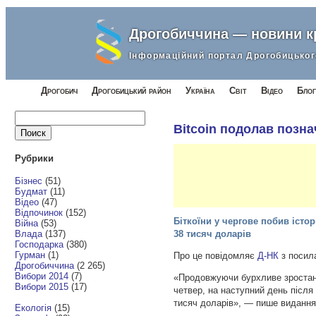
Дрогобиччина — новини 
Інформаційний портал Дрогобицьког
Дрогобич
Дрогобицький район
Україна
Світ
Відео
Блог
Найти:
Bitcoin подолав позна
Рубрики
Бізнес
(51)
Будмат
(11)
Відео
(47)
Відпочинок
(152)
Біткоїни у чергове побив істо
Війна
(53)
Влада
(137)
38 тисяч доларів
Господарка
(380)
Гурман
(1)
Про це повідомляє
Д-НК
з посил
Дрогобиччина
(2 265)
Вибори 2014
(7)
«Продовжуючи бурхливе зростанн
Вибори 2015
(17)
четвер, на наступний день після 
тисяч доларів», — пише видання
Екологія
(15)