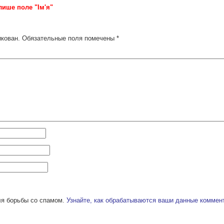
лише поле "Ім'я"
икован.
Обязательные поля помечены
*
ля борьбы со спамом.
Узнайте, как обрабатываются ваши данные коммен