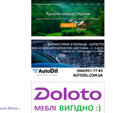
огах (Фото)
»