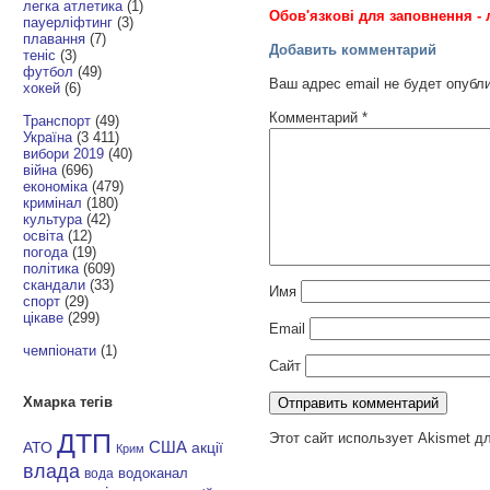
легка атлетика
(1)
Обов'язкові для заповнення - 
пауерліфтинг
(3)
плавання
(7)
Добавить комментарий
теніс
(3)
футбол
(49)
Ваш адрес email не будет опубл
хокей
(6)
Комментарий
*
Транспорт
(49)
Україна
(3 411)
вибори 2019
(40)
війна
(696)
економіка
(479)
кримінал
(180)
культура
(42)
освіта
(12)
погода
(19)
політика
(609)
скандали
(33)
Имя
спорт
(29)
цікаве
(299)
Email
чемпіонати
(1)
Сайт
Хмарка тегів
ДТП
Этот сайт использует Akismet д
АТО
США
акції
Крим
влада
водоканал
вода