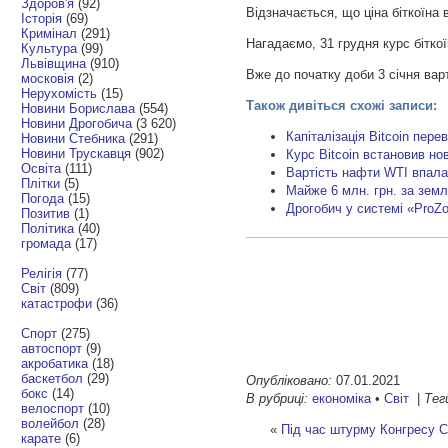
Здоров'я
(92)
Відзначається, що ціна біткоїн
Історія
(69)
Кримінал
(291)
Нагадаємо, 31 грудня курс біткої
Культура
(99)
Львівщина
(910)
Вже до початку доби 3 січня варт
московія
(2)
Нерухомість
(15)
Також дивіться схожі записи:
Новини Борислава
(554)
Новини Дрогобича
(3 620)
Капіталізація Bitcoin пер
Новини Стебника
(291)
Новини Трускавця
(902)
Курс Bitcoin встановив но
Освіта
(111)
Вартість нафти WTI впала 
Плітки
(5)
Майже 6 млн. грн. за зем
Погода
(15)
Дрогобич у системі «ProZo
Позитив
(1)
Політика
(40)
громада
(17)
Релігія
(77)
Світ
(809)
катастрофи
(36)
Спорт
(275)
автоспорт
(9)
акробатика
(18)
баскетбол
(29)
Опубліковано:
07.01.2021
бокс
(14)
В рубриці:
економіка
•
Світ
|
Тег
велоспорт
(10)
волейбол
(28)
«
Під час штурму Конгресу С
карате
(6)