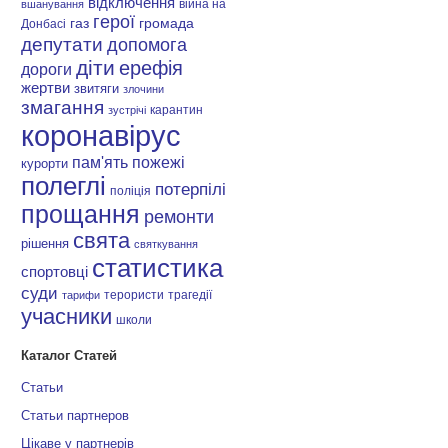
відключення
війна на
вшанування
герої
газ
громада
Донбасі
депутати
допомога
діти
ерефія
дороги
жертви
звитяги
злочини
змагання
карантин
зустрічі
коронавірус
пам'ять
пожежі
курорти
полеглі
потерпілі
поліція
прощання
ремонти
свята
рішення
святкування
статистика
спортовці
суди
терористи
трагедії
тарифи
учасники
школи
Каталог Статей
Статьи
Статьи партнеров
Цікаве у партнерів