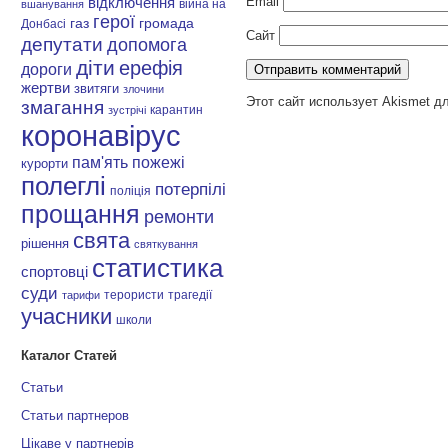
Email
відключення
війна на
вшанування
герої
газ
громада
Донбасі
Сайт
депутати
допомога
діти
ерефія
дороги
жертви
звитяги
злочини
Этот сайт использует Akismet д
змагання
карантин
зустрічі
коронавірус
пам'ять
пожежі
курорти
полеглі
потерпілі
поліція
прощання
ремонти
свята
рішення
святкування
статистика
спортовці
суди
терористи
трагедії
тарифи
учасники
школи
Каталог Статей
Статьи
Статьи партнеров
Цікаве у партнерів