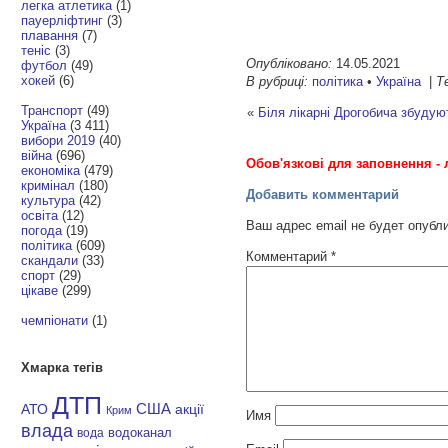
легка атлетика
(1)
пауерліфтинг
(3)
плавання
(7)
теніс
(3)
Опубліковано:
14.05.2021
футбол
(49)
хокей
(6)
В рубриці:
політика
•
Україна
|
Т
Транспорт
(49)
«
Біля лікарні Дрогобича збудую
Україна
(3 411)
вибори 2019
(40)
війна
(696)
Обов'язкові для заповнення - 
економіка
(479)
кримінал
(180)
Добавить комментарий
культура
(42)
освіта
(12)
Ваш адрес email не будет опубл
погода
(19)
політика
(609)
Комментарий
*
скандали
(33)
спорт
(29)
цікаве
(299)
чемпіонати
(1)
Хмарка тегів
ДТП
АТО
США
акції
Крим
Имя
влада
водоканал
вода