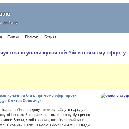
краю
о району
и
Гурман
Позитив
Будмат
чук влаштували кулачний бій в прямому ефірі, у
вав кулачний бій в прямому ефірі проти
роду» Дмитра Соломчук
 Барна побився з депутатом від
«Слуги народу»
шоу «Політика без правил». Темою ефіру був ринок
промови Барни, який говорив, що після прийняття
млі в країнах Балтії, землю викупили німці і шведи.