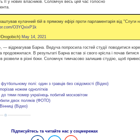
 її у нових власників. Соломчук весь цей час голосно
ента.
аштував кулачний бій в прямому ефірі проти парламентарія від "Слуги 
tter.com/O3YQxixP1k
Drogobich)
May 14, 2021
», — відреагував Барна. Ведуча попросила гостей студії поводитися коре
 продовжилася. В результаті Барна встав зі свого крісла і почав битися 
ків розвели в різні боки. Соломчук тимчасово залишив студію, щоб приве
 футбольному полі: один з гравців без свідомості (Відео)
 порізав ножем однолітків
 до тями помер українець побитий московітом
побили двох поляків (ФОТО)
Вінниці (Відео)
Підписуйтесь та читайте нас у соцмережах