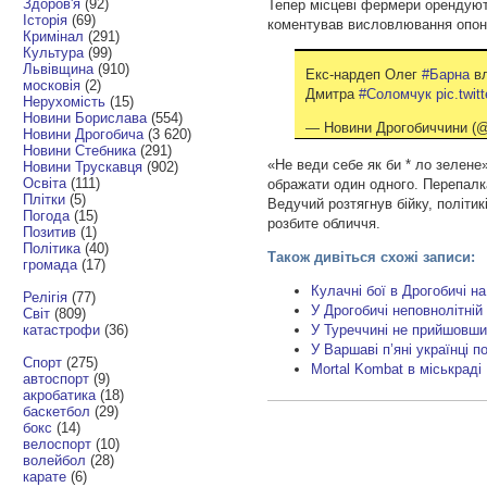
Здоров'я
(92)
Тепер місцеві фермери орендують
Історія
(69)
коментував висловлювання опон
Кримінал
(291)
Культура
(99)
Львівщина
(910)
Екс-нардеп Олег
#Барна
вл
московія
(2)
Дмитра
#Соломчук
pic.twi
Нерухомість
(15)
Новини Борислава
(554)
— Новини Дрогобиччини (@
Новини Дрогобича
(3 620)
Новини Стебника
(291)
«Не веди себе як би * ло зелене
Новини Трускавця
(902)
Освіта
(111)
ображати один одного. Перепалка
Плітки
(5)
Ведучий розтягнув бійку, політи
Погода
(15)
розбите обличчя.
Позитив
(1)
Політика
(40)
Також дивіться схожі записи:
громада
(17)
Кулачні бої в Дрогобичі на
Релігія
(77)
У Дрогобичі неповнолітній
Світ
(809)
катастрофи
(36)
У Туреччині не прийшовши
У Варшаві п’яні українці 
Спорт
(275)
Mortal Kombat в міськраді 
автоспорт
(9)
акробатика
(18)
баскетбол
(29)
бокс
(14)
велоспорт
(10)
волейбол
(28)
карате
(6)