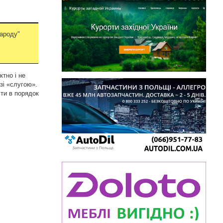
народу"
ктно і не
зі «слугою».
сти в порядок