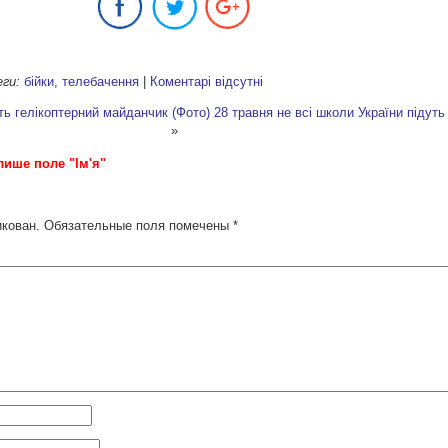
еги:
бійки
,
телебачення
|
Коментарі відсутні
ть гелікоптерний майданчик (Фото)
28 травня не всі школи України підуть 
»
лише поле "Ім'я"
икован.
Обязательные поля помечены
*