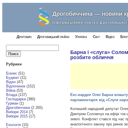
Дрогобиччина — новини 
Інформаційний портал Дрогобицьког
Дрогобич
Дрогобицький район
Україна
Світ
Відео
Блог
Найти:
Барна і «слуга» Солом
розбите обличчя
Рубрики
Бізнес
(51)
Будмат
(11)
Відео
(47)
Відпочинок
(152)
Війна
(53)
Влада
(137)
Екс-нардеп Олег Барна влашту
Господарка
(380)
парламентарія від «Слуги на
Гурман
(1)
Дрогобиччина
(2 265)
Колишній народний депутат Олег
Вибори 2014
(7)
Дмитром Соломчук на ефірі ток-
Вибори 2015
(17)
землі. Конфлікт стався під час 
аналогічного закону про ринок зе
Екологія
(15)