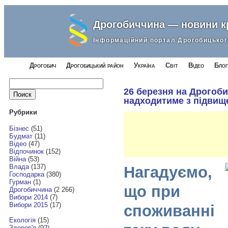
Дрогобиччина — новини 
Інформаційний портал Дрогобицьког
Дрогобич
Дрогобицький район
Україна
Світ
Відео
Блог
Найти:
26 березня на Дрогоби
надходитиме з підвищ
Рубрики
Бізнес
(51)
Будмат
(11)
Відео
(47)
Відпочинок
(152)
Війна
(53)
Влада
(137)
Нагадуємо,
Господарка
(380)
Гурман
(1)
що при
Дрогобиччина
(2 266)
Вибори 2014
(7)
Вибори 2015
(17)
споживанні
Екологія
(15)
Здоров'я
(92)