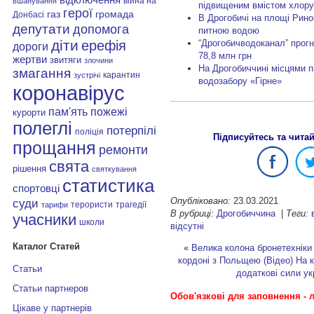
війна на
вшанування
підвищеним вмістом хлору
герої
газ
громада
Донбасі
В Дрогобичі на площі Рино
депутати
допомога
питною водою
діти
“Дрогобичводоканал” прогн
ерефія
дороги
78,8 млн грн
жертви
звитяги
злочини
На Дрогобиччині місцями 
змагання
карантин
зустрічі
водозабору «Гірне»
коронавірус
пам'ять
пожежі
курорти
полеглі
потерпілі
поліція
Підписуйтесь та чита
прощання
ремонти
свята
рішення
святкування
статистика
спортовці
Опубліковано:
23.03.2021
суди
терористи
трагедії
тарифи
В рубриці:
Дрогобиччина
|
Теги:
учасники
школи
відсутні
Каталог Статей
«
Велика колона бронетехніки
кордоні з Польщею (Відео)
На 
Статьи
додаткові сили у
Статьи партнеров
Обов'язкові для заповнення - л
Цікаве у партнерів