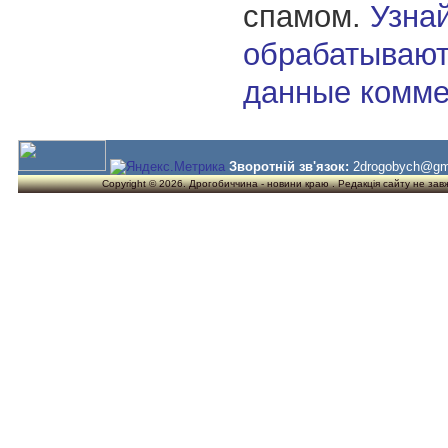
спамом.
Узнай
обрабатывают
данные комме
Зворотній зв'язок:
2drogobych@gm
Copyright © 2026. Дрогобиччина - новини краю . Редакція сайту не завжд