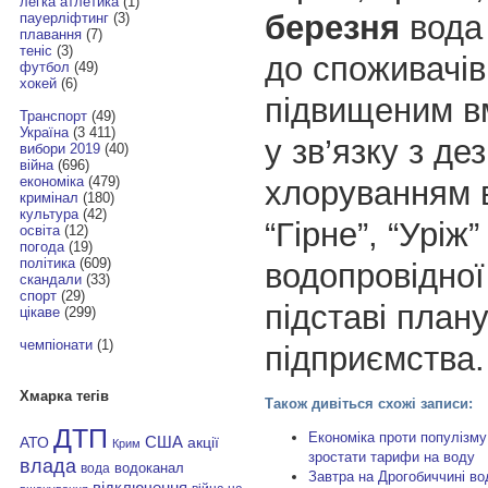
легка атлетика
(1)
березня
вода
пауерліфтинг
(3)
плавання
(7)
теніс
(3)
до споживачів
футбол
(49)
хокей
(6)
підвищеним вм
Транспорт
(49)
Україна
(3 411)
у зв’язку з де
вибори 2019
(40)
війна
(696)
економіка
(479)
хлоруванням 
кримінал
(180)
культура
(42)
“Гірне”, “Уріж”
освіта
(12)
погода
(19)
політика
(609)
водопровідної
скандали
(33)
спорт
(29)
підставі план
цікаве
(299)
чемпіонати
(1)
підприємства.
Хмарка тегів
Також дивіться схожі записи:
ДТП
Економіка проти популізму
АТО
США
акції
Крим
зростати тарифи на воду
влада
водоканал
вода
Завтра на Дрогобиччині во
відключення