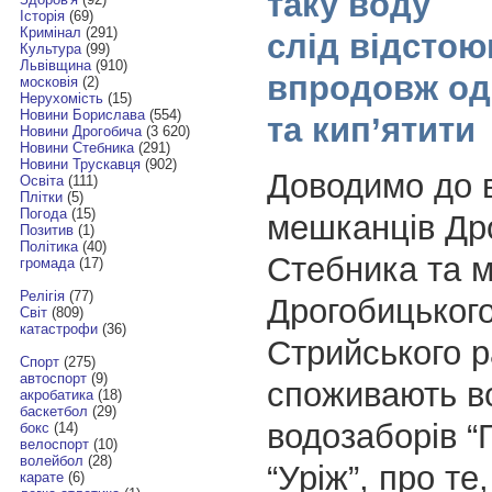
таку воду
Історія
(69)
Кримінал
(291)
слід відстою
Культура
(99)
Львівщина
(910)
впродовж одн
московія
(2)
Нерухомість
(15)
Новини Борислава
(554)
та кип’ятити
Новини Дрогобича
(3 620)
Новини Стебника
(291)
Новини Трускавця
(902)
Доводимо до 
Освіта
(111)
Плітки
(5)
Погода
(15)
мешканців Др
Позитив
(1)
Політика
(40)
Стебника та 
громада
(17)
Релігія
(77)
Дрогобицького
Світ
(809)
катастрофи
(36)
Стрийського ра
Спорт
(275)
автоспорт
(9)
споживають в
акробатика
(18)
баскетбол
(29)
водозаборів “Г
бокс
(14)
велоспорт
(10)
волейбол
(28)
“Уріж”, про те
карате
(6)