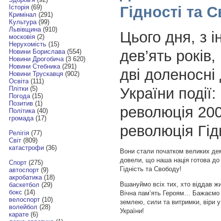
Гідності та 
Історія
(69)
Кримінал
(291)
Культура
(99)
Львівщина
(910)
Цього дня, з 
московія
(2)
Нерухомість
(15)
дев’ять років
Новини Борислава
(554)
Новини Дрогобича
(3 620)
Новини Стебника
(291)
дві доленосні
Новини Трускавця
(902)
Освіта
(111)
України події
Плітки
(5)
Погода
(15)
Позитив
(1)
революція 200
Політика
(40)
громада
(17)
революція Гідн
Релігія
(77)
Світ
(809)
катастрофи
(36)
Вони стали початком великих демо
довели, що наша нація готова до 
Спорт
(275)
Гідність та Свободу!
автоспорт
(9)
акробатика
(18)
Вшануймо всіх тих, хто віддав жи
баскетбол
(29)
бокс
(14)
Вічна пам’ять Героям… Бажаємо 
велоспорт
(10)
землею, сили та витримки, віри 
волейбол
(28)
України!
карате
(6)