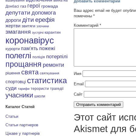
війна на
вшанування
Добавить комментарий
герої
газ
громада
Донбасі
Ваш адрес email не будет опубли
депутати
допомога
помечены
*
діти
ерефія
дороги
Комментарий
*
жертви
звитяги
злочини
змагання
карантин
зустрічі
коронавірус
пам'ять
пожежі
курорти
полеглі
потерпілі
поліція
прощання
ремонти
свята
рішення
святкування
Имя
статистика
спортовці
Email
суди
терористи
трагедії
тарифи
учасники
Сайт
школи
Каталог Статей
Этот сайт исп
Статьи
Статьи партнеров
Akismet для 
Цікаве у партнерів