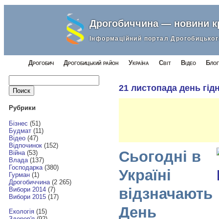
Дрогобиччина — новини 
Інформаційний портал Дрогобицьког
Дрогобич
Дрогобицький район
Україна
Світ
Відео
Блог
Найти:
21 листопада день гід
Рубрики
Бізнес
(51)
Будмат
(11)
Відео
(47)
Відпочинок
(152)
Сьогодні в
Війна
(53)
Влада
(137)
Господарка
(380)
Україні
Гурман
(1)
Дрогобиччина
(2 265)
відзначають
Вибори 2014
(7)
Вибори 2015
(17)
День
Екологія
(15)
Здоров'я
(92)