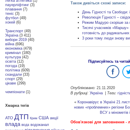
легка атлетика
(1)
Також дивіться схожі записи:
пауерліфтинг
(3)
плавання
(7)
День Гідності та Свободи: і
теніс
(3)
Революція Гідності – свідо
футбол
(49)
хокей
(6)
Режим Мадуро скоріше за 
Тисячі учасників «Маршу»
Транспорт
(49)
готовність до радикальних
Україна
(3 411)
3 роки тому люди знову в
вибори 2019
(40)
війна
(696)
економіка
(479)
кримінал
(180)
культура
(42)
Підписуйтесь та чита
освіта
(12)
погода
(19)
політика
(609)
скандали
(33)
спорт
(29)
цікаве
(299)
Опубліковано:
21.11.2020
чемпіонати
(1)
В рубриці:
Україна
|
Теги:
гідніст
«
Коронавірус в Україні 21 лис
Хмарка тегів
нових «проблемних» регіони
Бо
ВСУ з мінометів 
ДТП
АТО
США
акції
Крим
Обов'язкові для заповнення - л
влада
водоканал
вода
відключення