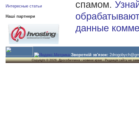
спамом.
Узнай
Интересные статьи
обрабатывают
Наші партнери
данные комме
Зворотній зв'язок:
2drogobych@gm
Copyright © 2026. Дрогобиччина - новини краю . Редакція сайту не завжд