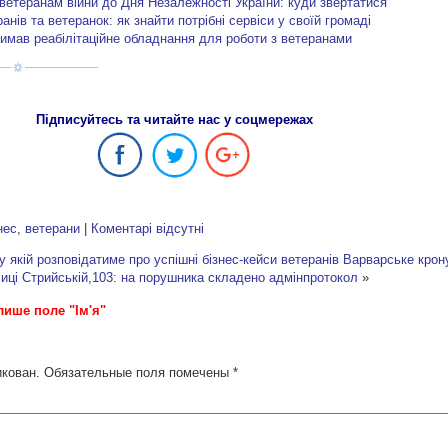
ветеранам війни до Дня Незалежності України: куди звертатися
нів та ветеранок: як знайти потрібні сервіси у своїй громаді
римав реабілітаційне обладнання для роботи з ветеранами
Підписуйтесь та читайте нас у соцмережах
нес
,
ветерани
|
Коментарі відсутні
 якій розповідатиме про успішні бізнес-кейси ветеранів
Варварське крон
иці Стрийській,103: на порушника складено адмінпротокол
»
лише поле "Ім'я"
икован.
Обязательные поля помечены
*