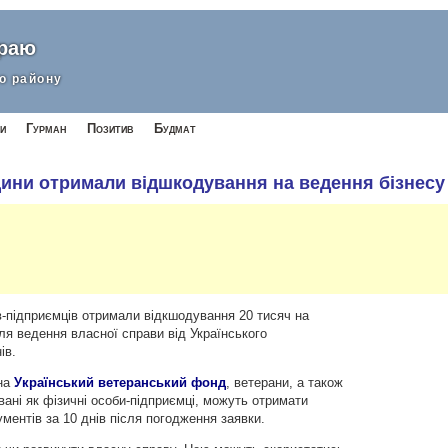
краю
о району
и
Гурман
Позитив
Будмат
вщини отримали відшкодування на ведення бізнесу
ів-підприємців отримали відкшодування 20 тисяч на
ля ведення власної справи від Українського
ів.
на
Український ветеранський фонд
,
ветерани, а також
ровані як фізичні особи-підприємці, можуть отримати
ументів за 10 днів після погодження заявки.