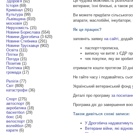
Це чудова можливість розпочати
Здоров'я
(92)
Історія
(69)
ветерани, їхні близькі, а також р
Кримінал
(291)
Культура
(99)
Ви можете придбати сільськогосп
Львівщина
(910)
апарати, маслобійні, інкубатори,
московія
(2)
Нерухомість
(15)
Як це працює?
Новини Борислава
(554)
Новини Дрогобича
(3 620)
заповніть заявку
на сайті
, додайт
Новини Стебника
(291)
Новини Трускавця
(902)
паспорт+прописка,
Освіта
(111)
виписку чи витяг з ЄДР п
Плітки
(5)
чек покупки, яку ви зроби
Погода
(15)
Позитив
(1)
Політика
(40)
отримаєте кошти протягом 10 дні
громада
(17)
Не гайте часу і подавайтесь сьог
Релігія
(77)
Світ
(809)
Український ветеранський фонд
катастрофи
(36)
Деталі про програму
за посилан
Спорт
(275)
автоспорт
(9)
Програма діє до завершення воє
акробатика
(18)
баскетбол
(29)
Також дивіться схожі записи:
бокс
(14)
велоспорт
(10)
У Дрогобича надаватимуть
волейбол
(28)
Ветерани війни, які відн
карате
(6)