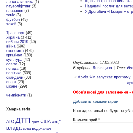
Щорічна грошова виплата 
легка атлетика
(1)
пауерліфтинг
(3)
Надавачі послуг для ветера
плавання
(7)
У Дрогобичі «Назарет» от
теніс
(3)
футбол
(49)
хокей
(6)
Транспорт
(49)
Україна
(3 411)
вибори 2019
(40)
війна
(696)
економіка
(479)
кримінал
(180)
культура
(42)
Опубліковано:
17.03.2023
освіта
(12)
В рубриці:
Львівщина
|
Теги:
біз
погода
(19)
політика
(609)
«
Армія ФМ запускає програму, у
скандали
(33)
спорт
(29)
вул
цікаве
(299)
Обов'язкові для заповнення - 
чемпіонати
(1)
Добавить комментарий
Хмарка тегів
Ваш адрес email не будет опубл
ДТП
Комментарий
*
АТО
США
акції
Крим
влада
водоканал
вода