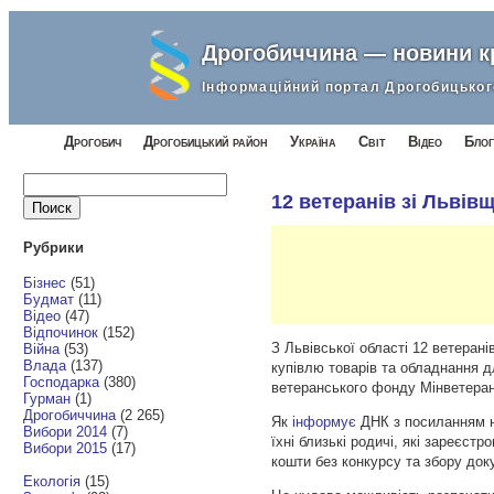
Дрогобиччина — новини 
Інформаційний портал Дрогобицьког
Дрогобич
Дрогобицький район
Україна
Світ
Відео
Блог
Найти:
12 ветеранів зі Льві
Рубрики
Бізнес
(51)
Будмат
(11)
Відео
(47)
Відпочинок
(152)
З Львівської області 12 ветеран
Війна
(53)
Влада
(137)
купівлю товарів та обладнання д
Господарка
(380)
ветеранського фонду Мінветеран
Гурман
(1)
Дрогобиччина
(2 265)
Як
інформує
ДНК з посиланням 
Вибори 2014
(7)
їхні близькі родичі, які зареєст
Вибори 2015
(17)
кошти без конкурсу та збору док
Екологія
(15)