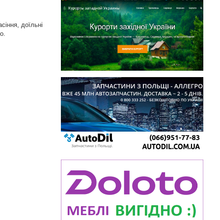
сіння, доїльні
о.