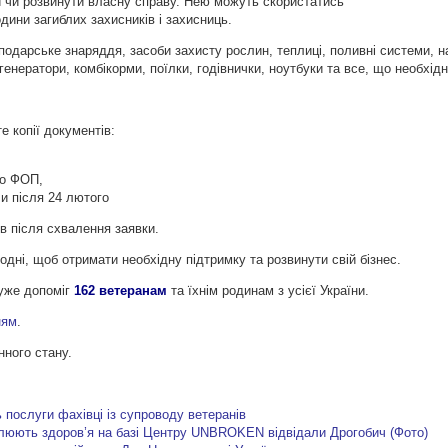
 чи розвинути власну справу. Нею можуть скористатись
одини загиблих захисників і захисниць.
одарське знаряддя, засоби захисту рослин, теплиці, поливні системи, на
 генератори, комбікорми, поїлки, годівнички, ноутбуки та все, що необхідн
е копії документів:
ро ФОП,
ли після 24 лютого
в після схвалення заявки.
одні, щоб отримати необхідну підтримку та розвинути свій бізнес.
 уже допоміг
162 ветеранам
та їхнім родинам з усієї України.
ням
.
нного стану.
 послуги фахівці із супроводу ветеранів
овлюють здоров’я на базі Центру UNBROKEN відвідали Дрогобич (Фото)