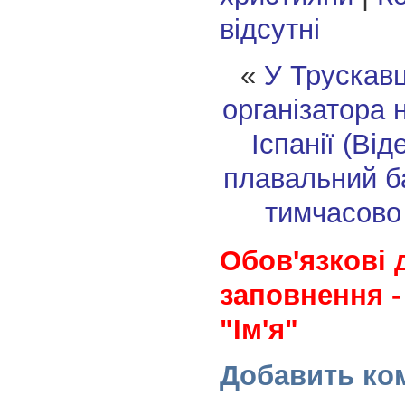
відсутні
«
У Трускавц
організатора 
Іспанії (Від
плавальний 
тимчасово
Обов'язкові 
заповнення -
"Ім'я"
Добавить ко