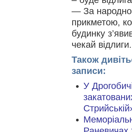
— За народн
прикметою, к
будинку з’яви
чекай відлиги.
Також дивіть
записи:
У Дрогобич
закатовани
Стрийській
Меморіальн
Раневичах 