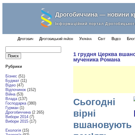
Дрогобиччина — новини 
Інформаційний портал Дрогобицьког
Дрогобич
Дрогобицький район
Україна
Світ
Відео
Блог
Найти:
1 грудня Церква вшано
мученика Романа
Рубрики
Бізнес
(51)
Будмат
(11)
Відео
(47)
Відпочинок
(152)
Війна
(53)
Влада
(137)
Сьогодні
Господарка
(380)
Гурман
(1)
вірні
Дрогобиччина
(2 265)
Вибори 2014
(7)
Вибори 2015
(17)
вшановують
Екологія
(15)
Здоров'я
(92)