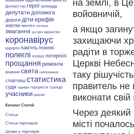
на землі, в Це
війна на
вшанування
герої
газ
громада
Донбасі
войовничій,
депутати
допомога
діти
ерефія
дороги
жертви
звитяги
а якщо загину
злочини
змагання
карантин
зустрічі
коронавірус
захищаючи хр
пам'ять
пожежі
курорти
радіти в торж
полеглі
потерпілі
поліція
Церкві Небесн
прощання
ремонти
свята
таку рішучість
рішення
святкування
статистика
спортовці
правитель не 
суди
терористи
трагедії
тарифи
учасники
виконати свій 
школи
Каталог Статей
Через деякий 
Статьи
місті почалос
Статьи партнеров
Цікаве у партнерів