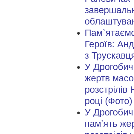
завершальн
облаштуван
Пам`ятаєм
Героїв: Ан
з Трускавц
У Дрогобич
жертв масо
розстрілів
році (Фото)
У Дрогобич
памʼять же