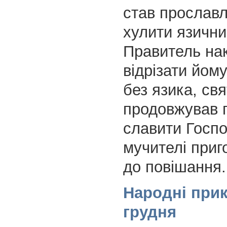
став прославл
хулити язични
Правитель на
відрізати йому
без язика, св
продовжував 
славити Госпо
мучителі приг
до повішання.
Народні прик
грудня