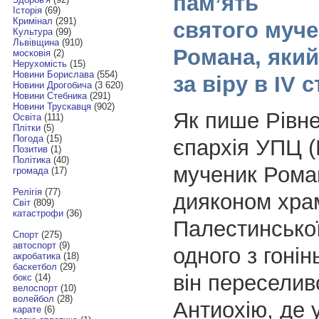
пам’ять
Історія
(69)
Кримінал
(291)
святого муч
Культура
(99)
Львівщина
(910)
Романа, яки
московія
(2)
Нерухомість
(15)
Новини Борислава
(554)
за віру в IV ст
Новини Дрогобича
(3 620)
Новини Стебника
(291)
Новини Трускавця
(902)
Як пише Рівн
Освіта
(111)
Плітки
(5)
Погода
(15)
єпархія УПЦ (
Позитив
(1)
Політика
(40)
мученик Рома
громада
(17)
Релігія
(77)
дияконом храм
Світ
(809)
катастрофи
(36)
Палестинської
Спорт
(275)
автоспорт
(9)
одного з гонін
акробатика
(18)
баскетбол
(29)
він переселив
бокс
(14)
велоспорт
(10)
волейбол
(28)
Антиохію, де 
карате
(6)