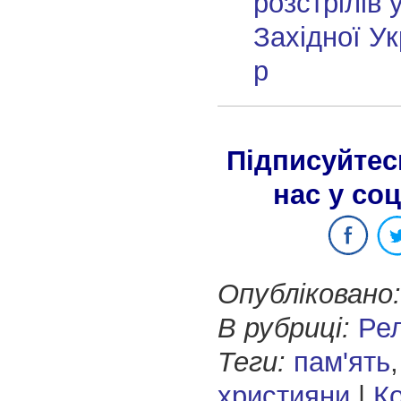
розстрілів 
Західної Ук
р
Підписуйтес
нас у со
Опубліковано:
В рубриці:
Рел
Теги:
пам'ять
християни
|
К