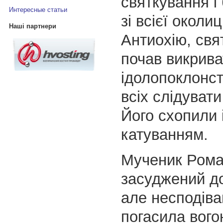
святкування і
Интересные статьи
зі всієї околи
Наші партнери
Антиохію, св
почав викрива
ідолопоклонст
всіх слідуват
Його схопили 
катуванням.
Мученик Рома
засуджений д
але несподіва
погасила вого