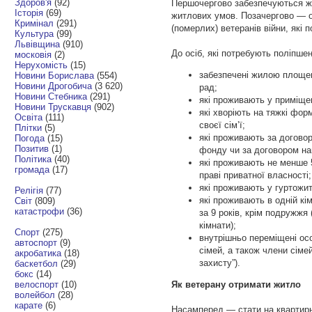
Здоров'я
(92)
Першочергово забезпечуються жи
Історія
(69)
житлових умов. Позачергово — осо
Кримінал
(291)
(померлих) ветеранів війни, які
Культура
(99)
Львівщина
(910)
До осіб, які потребують поліпше
московія
(2)
Нерухомість
(15)
забезпечені жилою площею
Новини Борислава
(554)
Новини Дрогобича
(3 620)
рад;
Новини Стебника
(291)
які проживають у приміщен
Новини Трускавця
(902)
які хворіють на тяжкі фор
Освіта
(111)
своєї сім’ї;
Плітки
(5)
які проживають за догово
Погода
(15)
Позитив
(1)
фонду чи за договором на
Політика
(40)
які проживають не менше 
громада
(17)
праві приватної власності;
які проживають у гуртожит
Релігія
(77)
які проживають в одній кім
Світ
(809)
катастрофи
(36)
за 9 років, крім подружжя
кімнати);
Спорт
(275)
внутрішньо переміщені осо
автоспорт
(9)
сімей, а також члени сімей
акробатика
(18)
захисту”).
баскетбол
(29)
бокс
(14)
велоспорт
(10)
Як ветерану отримати житло
волейбол
(28)
карате
(6)
Насамперед — стати на квартирни