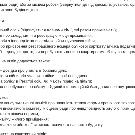
ської ради) або за місцем роботи (звернутися до підприємств, установ, ор
итлове будівництво).
ти:
ирний облік (підписується членами сім’ї, які разом проживають);
я про склад сім’ї та реєстрацію місця проживання;
оби з інвалідністю внаслідок війни / учасника війни;
 про присвоєння реєстраційного номера облікової картки платника податків
м’ї – довідки про те, чи перебувають вони на квартирному обліку за місце
 на облік додаються також:
– довідка про участь в бойових діях;
ісля війни або учасника війни – копії посвідчень;
 обліку в Реєстрі осіб, які мають право на пільги;
ро перебування на обліку в Єдиній інформаційній базі даних про внутріш
умов;
ко-консультативної комісії про наявність тяжкої форми хронічного захво
ня виконавчого комітету місцевої ради про невідповідність жилого приміщ
та технічним нормам;
/ найму жилого приміщення;
квартири або копії сторінок технічного паспорта будинку.
яття на квартирний облік: