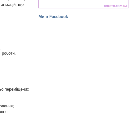
ганізацій, що
Ми в Facebook
;
м роботи.
ньо переміщених
рювання;
ення