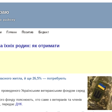
краю
о району
и
Гурман
Позитив
Будмат
а їхніх родин: як отримати
ласного житла, й ще 26,5% — потребують
я, проведеного Українським ветеранським фондом серед
ого фонду пояснюють, хто саме з ветеранів та членів
о, передає
ДНК
.