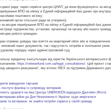
ісцевої ради, через сервісні центри ЦНАП, де вони функціонують за міс
еребування ВПО на обліку в Єдиній інформаційній базі даних про внутрі
засобами поштового зв’язку;
иконавчий орган сільської ради не утворено);
 за місцем перебування ВПО на обліку в Єдиній інформаційній базі дани
ністрації підприємства, установи, організації чи органу або іншого грома
а місцем роботи громадян.
еран отримає довідку про взяття на квартирний облік або ж повідомлення 
неповний пакет документів, так і відсутність потреби в поліпшенні умов
судовому порядку через адміністративний суд.
уальну юридичну консультацію від юристів Українського ветеранського
посиланням:
https://veteranfund.com.ua/
legal_consultations/
. Цей проєкт ст
фонд швидкого реагування”, яку втілює IREX за підтримки Державного д
оритм виведення тарганів
 послуги фахівці із супроводу ветеранів
овлюють здоров’я на базі Центру UNBROKEN відвідали Дрогобич (Фото)
ветеранам війни до Дня Незалежності України: куди звертатися
нів та ветеранок: як знайти потрібні сервіси у своїй громаді