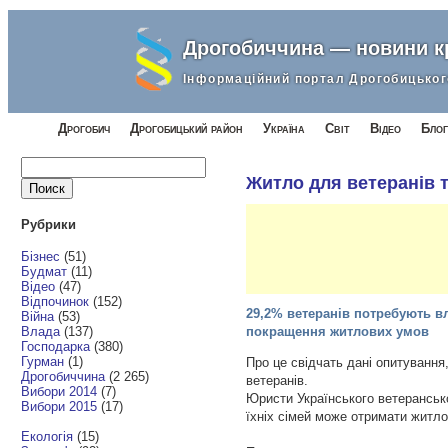
Дрогобиччина — новини 
Інформаційний портал Дрогобицьког
Дрогобич
Дрогобицький район
Україна
Світ
Відео
Блог
Найти:
Житло для ветеранів т
Рубрики
Бізнес
(51)
Будмат
(11)
Відео
(47)
Відпочинок
(152)
29,2% ветеранів потребують в
Війна
(53)
Влада
(137)
покращення житлових умов
Господарка
(380)
Гурман
(1)
Про це свідчать дані опитуванн
Дрогобиччина
(2 265)
ветеранів.
Вибори 2014
(7)
Юристи Українського ветеранськ
Вибори 2015
(17)
їхніх сімей може отримати житл
Екологія
(15)