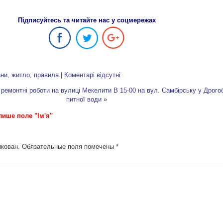
Підписуйтесь та читайте нас у соцмережах
ани
,
житло
,
правила
|
Коментарі відсутні
ремонтні роботи на вулиці Мекелити
В 15-00 на вул. Самбірську у Дрогоб
питної води
»
лише поле "Ім'я"
икован.
Обязательные поля помечены
*