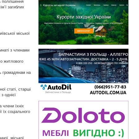
ь поліпшення
ім’ї загиблих
ївської міської
мнаті з членами
го житлового
ть громадянам на
ної статі, старші
з однієї
а члени їхніх
ї їх соціального
ної, міської,