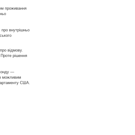
цем проживання
шньо
х про внутрішньо
дського
про відмову.
. Проте рішення
 фонду —
ав можливим
епартаменту США.