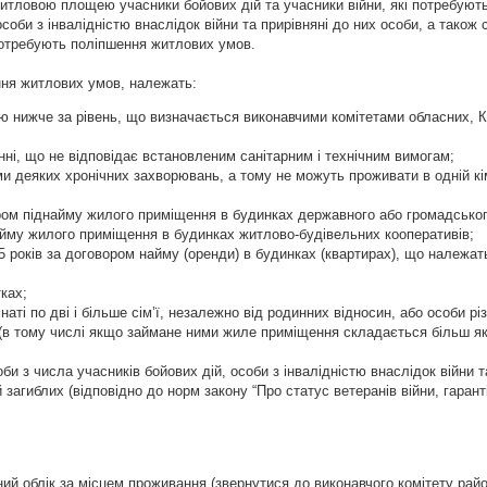
тловою площею учасники бойових дій та учасники війни, які потребуют
би з інвалідністю внаслідок війни та прирівняні до них особи, а також с
 потребують поліпшення житлових умов.
ння житлових умов, належать:
 нижче за рівень, що визначається виконавчими комітетами обласних, Ки
ні, що не відповідає встановленим санітарним і технічним вимогам;
ми деяких хронічних захворювань, а тому не можуть проживати в одній кі
ром піднайму жилого приміщення в будинках державного або громадсько
йму жилого приміщення в будинках житлово-будівельних кооперативів;
5 років за договором найму (оренди) в будинках (квартирах), що належа
ках;
наті по дві і більше сім’ї, незалежно від родинних відносин, або особи різ
 (в тому числі якщо займане ними жиле приміщення складається більш як 
би з числа учасників бойових дій, особи з інвалідністю внаслідок війни т
 загиблих (відповідно до норм закону “Про статус ветеранів війни, гаранті
й облік за місцем проживання (звернутися до виконавчого комітету район