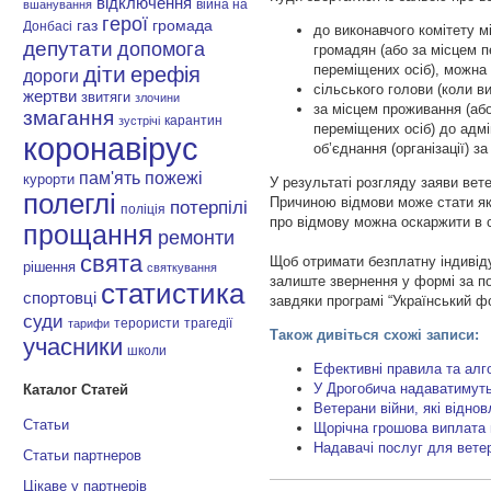
відключення
війна на
вшанування
герої
газ
громада
Донбасі
до виконавчого комітету м
депутати
допомога
громадян (або за місцем п
переміщених осіб), можна 
діти
ерефія
дороги
сільського голови (коли в
жертви
звитяги
злочини
за місцем проживання (або
змагання
карантин
зустрічі
переміщених осіб) до адмі
коронавірус
об’єднання (організації) з
пам'ять
пожежі
курорти
У результаті розгляду заяви вет
полеглі
Причиною відмови може стати як 
потерпілі
поліція
про відмову можна оскаржити в 
прощання
ремонти
свята
Щоб отримати безплатну індивід
рішення
святкування
залиште звернення у формі за 
статистика
спортовці
завдяки програмі “Український 
суди
терористи
трагедії
тарифи
Також дивіться схожі записи:
учасники
школи
Ефективні правила та алг
У Дрогобича надаватимуть
Каталог Статей
Ветерани війни, які відн
Статьи
Щорічна грошова виплата 
Надавачі послуг для ветера
Статьи партнеров
Цікаве у партнерів