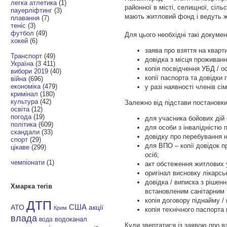
легка атлетика
(1)
районної в місті, селищної, сіль
пауерліфтинг
(3)
мають житловий фонд і ведуть ж
плавання
(7)
теніс
(3)
футбол
(49)
Для цього необхідні такі докумен
хокей
(6)
заява про взяття на кварт
Транспорт
(49)
довідка з місця проживанн
Україна
(3 411)
копія посвідчення УБД / ос
вибори 2019
(40)
копії паспорта та довідки
війна
(696)
економіка
(479)
у разі наявності членів сі
кримінал
(180)
культура
(42)
Залежно від підстави постановки
освіта
(12)
погода
(19)
для учасника бойових дій 
політика
(609)
для особи з інвалідністю п
скандали
(33)
довідку про перебування на
спорт
(29)
для ВПО – копії довідок п
цікаве
(299)
осіб;
чемпіонати
(1)
акт обстеження житлових 
оригінал висновку лікарсь
довідка / виписка з рішен
Хмарка тегів
встановленим санітарним 
копія договору піднайму 
ДТП
АТО
США
акції
Крим
копія технічного паспорта 
влада
водоканал
вода
Куди звертатися із заявою про вз