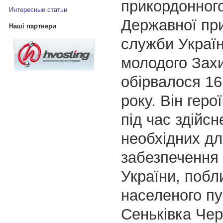
прикордонного
Интересные статьи
Державної пр
Наші партнери
служби Украї
молодого Зах
обірвалося 16
року. Він геро
під час здійсн
необхідних дл
забезпечення
України, побл
населеного пу
Сеньківка Черн