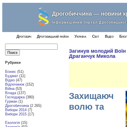
Дрогобиччина — новини 
Інформаційний портал Дрогобицьког
Дрогобич
Дрогобицький район
Україна
Світ
Відео
Блог
Найти:
Загинув молодий Воїн
Драганчук Микола
Рубрики
Бізнес
(51)
Будмат
(11)
Відео
(47)
Відпочинок
(152)
Війна
(53)
Влада
(137)
Захищаюч
Господарка
(380)
Гурман
(1)
волю та
Дрогобиччина
(2 265)
Вибори 2014
(7)
Вибори 2015
(17)
Екологія
(15)
Здоров'я
(92)