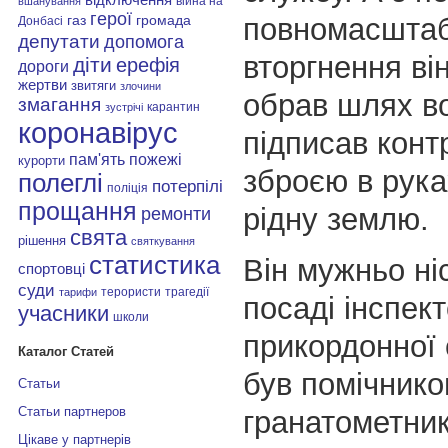
війна на
вшанування
герої
повномасштаб
газ
громада
Донбасі
депутати
допомога
вторгнення ві
діти
ерефія
дороги
жертви
звитяги
злочини
обрав шлях во
змагання
карантин
зустрічі
коронавірус
підписав контр
пам'ять
пожежі
курорти
зброєю в рук
полеглі
потерпілі
поліція
прощання
рідну землю.
ремонти
свята
рішення
святкування
статистика
Він мужньо ні
спортовці
суди
терористи
трагедії
тарифи
посаді інспек
учасники
школи
прикордонної
Каталог Статей
був помічник
Статьи
Статьи партнеров
гранатометник
Цікаве у партнерів