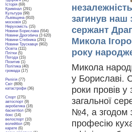
Історія
(69)
незалежність
Кримінал
(291)
Культура
(99)
загинув наш 
Львівщина
(910)
московія
(2)
Нерухомість
(15)
сержант Дра
Новини Борислава
(554)
Новини Дрогобича
(3 620)
Микола Ігоро
Новини Стебника
(291)
Новини Трускавця
(902)
Освіта
(111)
року народж
Плітки
(5)
Погода
(15)
Позитив
(1)
Микола народи
Політика
(40)
громада
(17)
у Бориславі. С
Релігія
(77)
Світ
(809)
роки провів у 
катастрофи
(36)
Спорт
(275)
загальної сер
автоспорт
(9)
акробатика
(18)
№4, а згодом 
баскетбол
(29)
бокс
(14)
велоспорт
(10)
професію кух
волейбол
(28)
карате
(6)