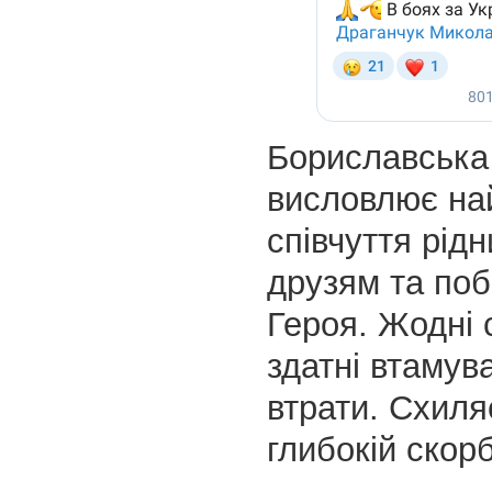
Бориславська
висловлює на
співчуття рід
друзям та по
Героя. Жодні 
здатні втамува
втрати. Схиля
глибокій скорб