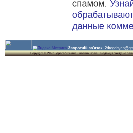
спамом.
Узнай
обрабатывают
данные комме
Зворотній зв'язок:
2drogobych@gm
Copyright © 2026. Дрогобиччина - новини краю . Редакція сайту не завжд