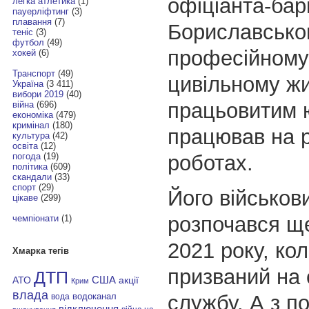
офіціанта-бар
легка атлетика
(1)
пауерліфтинг
(3)
плавання
(7)
Бориславсько
теніс
(3)
футбол
(49)
професійному 
хокей
(6)
Транспорт
(49)
цивільному жи
Україна
(3 411)
вибори 2019
(40)
працьовитим
ю
війна
(696)
економіка
(479)
кримінал
(180)
працював на р
культура
(42)
освіта
(12)
роботах.
погода
(19)
політика
(609)
скандали
(33)
спорт
(29)
Його військов
цікаве
(299)
розпочався ще
чемпіонати
(1)
2021 року, ко
Хмарка тегів
призваний на 
ДТП
АТО
США
акції
Крим
влада
службу. А з п
водоканал
вода
відключення