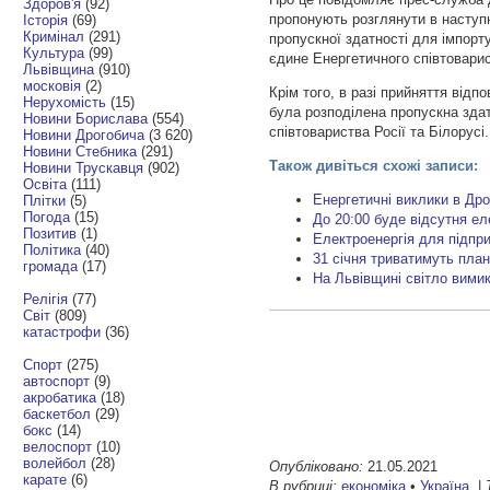
Здоров'я
(92)
пропонують розглянути в наступ
Історія
(69)
Кримінал
(291)
пропускної здатності для імпорту
Культура
(99)
єдине Енергетичного співтоварис
Львівщина
(910)
московія
(2)
Крім того, в разі прийняття відп
Нерухомість
(15)
була розподілена пропускна здатн
Новини Борислава
(554)
співтовариства Росії та Білорусі
Новини Дрогобича
(3 620)
Новини Стебника
(291)
Також дивіться схожі записи:
Новини Трускавця
(902)
Освіта
(111)
Енергетичні виклики в Дро
Плітки
(5)
Погода
(15)
До 20:00 буде відсутня ел
Позитив
(1)
Електроенергія для підпр
Політика
(40)
31 січня триватимуть план
громада
(17)
На Львівщині світло вимик
Релігія
(77)
Світ
(809)
катастрофи
(36)
Спорт
(275)
автоспорт
(9)
акробатика
(18)
баскетбол
(29)
бокс
(14)
велоспорт
(10)
волейбол
(28)
Опубліковано:
21.05.2021
карате
(6)
В рубриці:
економіка
•
Україна
|