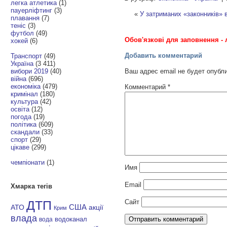
легка атлетика
(1)
пауерліфтинг
(3)
«
У затриманих «законників» 
плавання
(7)
теніс
(3)
футбол
(49)
Обов'язкові для заповнення - 
хокей
(6)
Добавить комментарий
Транспорт
(49)
Україна
(3 411)
Ваш адрес email не будет опубл
вибори 2019
(40)
війна
(696)
економіка
(479)
Комментарий
*
кримінал
(180)
культура
(42)
освіта
(12)
погода
(19)
політика
(609)
скандали
(33)
спорт
(29)
цікаве
(299)
чемпіонати
(1)
Имя
Email
Хмарка тегів
Сайт
ДТП
АТО
США
акції
Крим
влада
водоканал
вода