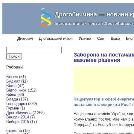
Дрогобиччина — новини 
Інформаційний портал Дрогобицьког
Дрогобич
Дрогобицький район
Україна
Світ
Відео
Блог
Найти:
Заборона на постачанн
важливе рішення
Рубрики
Бізнес
(51)
Будмат
(11)
Відео
(47)
Відпочинок
(152)
Війна
(53)
Влада
(137)
Нацрегулятор в сфері енергет
Господарка
(380)
постачання електрики з Росії т
Гурман
(1)
Дрогобиччина
(2 265)
Національна комісія України, як
Вибори 2014
(7)
комунальних послуг, має намір в
Вибори 2015
(17)
Федерації та Республіки Білорус
Екологія
(15)
Про це повідомляє прес-служба