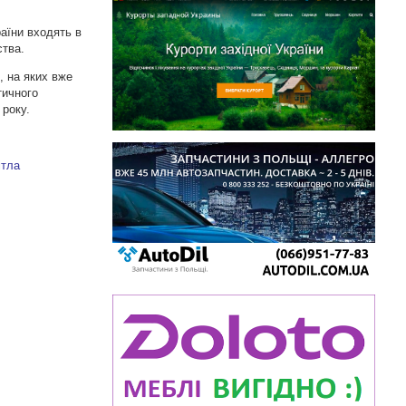
раїни входять в
ства.
, на яких вже
тичного
 року.
ітла