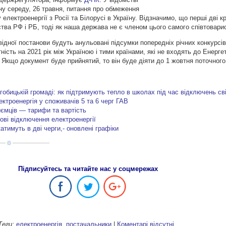
ну середу, 26 травня, питання про обмеження
 електроенергії з Росії та Білорусі в Україну. Відзначимо, що перші дві к
тва РФ і РБ, тоді як наша держава не є членом цього самого співтовари
овідної постанови будуть анульовані підсумки попередніх річних конкурсів
ість на 2021 рік між Україною і тими країнами, які не входять до Енерге
. Якщо документ буде прийнятий, то він буде діяти до 1 жовтня поточного
гобицькій громаді: як підтримують тепло в школах під час відключень св
ектроенергія у споживачів 5 та 6 черг ГАВ
иємців — тарифи та вартість
ові відключення електроенергії
атимуть в дві черги,- оновлені графіки
Підписуйтесь та читайте нас у соцмережах
Теги:
електроенергія
,
постачальники
|
Коментарі відсутні