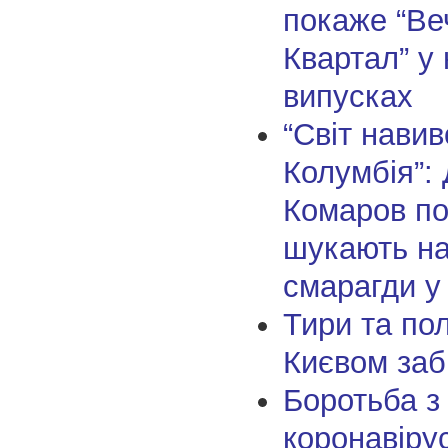
покаже “Ве
Квартал” у
випусках
“Світ навив
Колумбія”:
Комаров по
шукають н
смарагди у 
Тири та пол
Києвом заб
Боротьба з
коронавіру