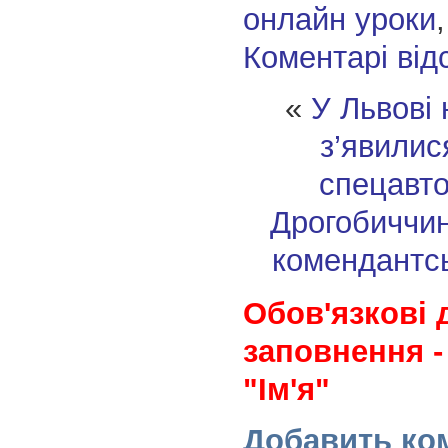
онлайн уроки
Коментарі від
«
У Львові
з’явилис
спецавто
Дрогобиччин
комендантсь
Обов'язкові 
заповнення -
"Ім'я"
Добавить ко