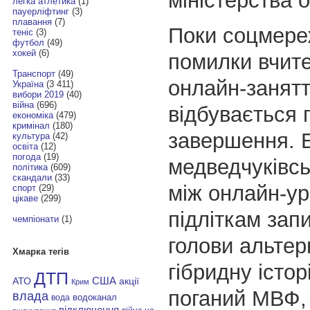
міністерства о
легка атлетика
(1)
пауерліфтинг
(3)
плавання
(7)
Поки соцмереж
теніс
(3)
футбол
(49)
хокей
(6)
помилки вчите
Транспорт
(49)
онлайн-занятт
Україна
(3 411)
вибори 2019
(40)
війна
(696)
відбувається п
економіка
(479)
кримінал
(180)
завершення. 
культура
(42)
освіта
(12)
погода
(19)
медведчуківсь
політика
(609)
скандали
(33)
між онлайн-у
спорт
(29)
цікаве
(299)
підліткам зап
чемпіонати
(1)
голови альтер
Хмарка тегів
гібридну істор
ДТП
АТО
США
акції
Крим
поганий МВФ,
влада
водоканал
вода
відключення