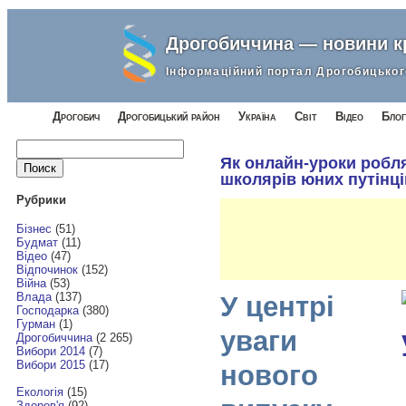
Дрогобиччина — новини 
Інформаційний портал Дрогобицьког
Дрогобич
Дрогобицький район
Україна
Світ
Відео
Блог
Найти:
Як онлайн-уроки робля
школярів юних путінці
Рубрики
Бізнес
(51)
Будмат
(11)
Відео
(47)
Відпочинок
(152)
Війна
(53)
Влада
(137)
У центрі
Господарка
(380)
Гурман
(1)
уваги
Дрогобиччина
(2 265)
Вибори 2014
(7)
Вибори 2015
(17)
нового
Екологія
(15)
Здоров'я
(92)