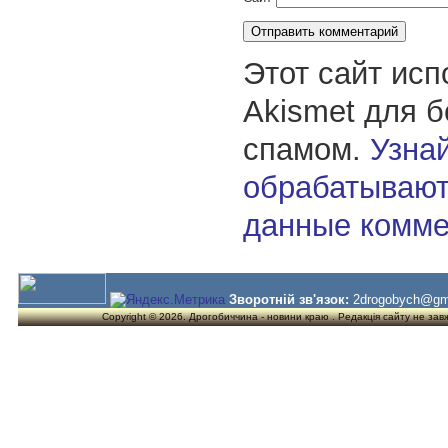
Этот сайт исп
Akismet для 
спамом.
Узнай
обрабатывают
данные комме
Зворотній зв'язок:
2drogobych@gm
Copyright © 2026. Дрогобиччина - новини краю . Редакція сайту не завжд