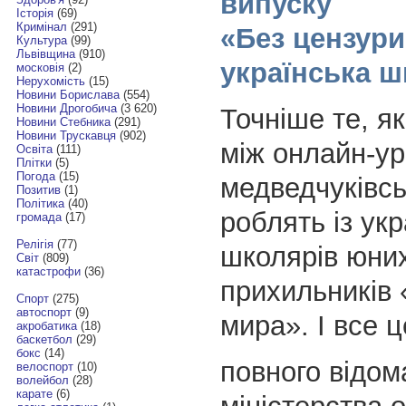
випуску
Історія
(69)
Кримінал
(291)
«Без цензур
Культура
(99)
Львівщина
(910)
українська 
московія
(2)
Нерухомість
(15)
Новини Борислава
(554)
Новини Дрогобича
(3 620)
Точніше те, я
Новини Стебника
(291)
Новини Трускавця
(902)
між онлайн-у
Освіта
(111)
Плітки
(5)
Погода
(15)
медведчуківсь
Позитив
(1)
Політика
(40)
роблять із ук
громада
(17)
Релігія
(77)
школярів юних 
Світ
(809)
катастрофи
(36)
прихильників 
Спорт
(275)
автоспорт
(9)
мира». І все 
акробатика
(18)
баскетбол
(29)
бокс
(14)
повного відом
велоспорт
(10)
волейбол
(28)
карате
(6)