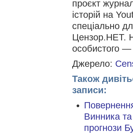
проєкт журнал
історій на You
спеціально д
Цензор.НЕТ. Н
особистого — 
Джерело:
Cens
Також дивіть
записи:
Поверненн
Винника та
прогнози Б