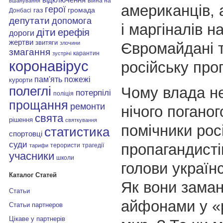
війна на
вшанування
американців, 
герої
газ
громада
Донбасі
депутати
допомога
і маргіналів н
діти
ерефія
дороги
жертви
звитяги
Євромайдані т
злочини
змагання
карантин
зустрічі
коронавірус
російську про
пам'ять
пожежі
курорти
Чому влада н
полеглі
потерпілі
поліція
прощання
ремонти
нічого поганог
свята
рішення
святкування
помічники рос
статистика
спортовці
суди
пропагандисті
терористи
трагедії
тарифи
учасники
школи
голови україн
Каталог Статей
Як вони зама
Статьи
айфонами у «
Статьи партнеров
Цікаве у партнерів