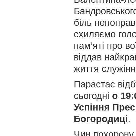
Бандровського
біль непоправ
схиляємо голо
пам’яті про во
віддав найкра
життя служінн
Парастас відб
сьогодні
о 19:
Успіння Прес
Богородиці
.
Чин похорону