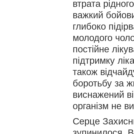
втрата рідного
важкий бойови
глибоко підір
молодого чоло
постійне ліку
підтримку ліка
також відчай
боротьбу за ж
виснажений в
організм не в
Серце Захисн
зупинилося. В