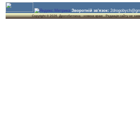
Зворотній зв'язок:
2drogobych@gm
Copyright © 2026. Дрогобиччина - новини краю . Редакція сайту не завжд