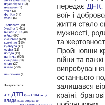
легка атлетика
(1)
передає
ДНК
.
пауерліфтинг
(3)
плавання
(7)
теніс
(3)
воїн і доброво
футбол
(49)
хокей
(6)
життя стало 
Транспорт
(49)
Україна
(3 411)
мужності, род
вибори 2019
(40)
війна
(696)
економіка
(479)
та жертовност
кримінал
(180)
культура
(42)
Пройшовши кр
освіта
(12)
погода
(19)
політика
(609)
війни та важкі
скандали
(33)
спорт
(29)
випробування,
цікаве
(299)
чемпіонати
(1)
останнього по
залишався вір
Хмарка тегів
країні, братові
ДТП
АТО
США
акції
Крим
влада
водоканал
вода
побратимам.
відключення