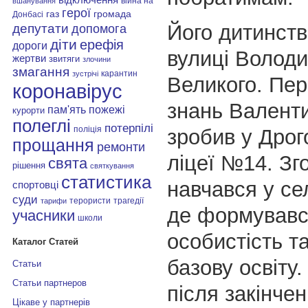
війна на
вшанування
герої
газ
громада
Донбасі
Його дитинств
депутати
допомога
діти
ерефія
дороги
вулиці Волод
жертви
звитяги
злочини
змагання
карантин
зустрічі
Великого. Пер
коронавірус
знань Валент
пам'ять
пожежі
курорти
полеглі
потерпілі
поліція
зробив у Дро
прощання
ремонти
ліцеї №14. Зг
свята
рішення
святкування
статистика
навчався у се
спортовці
суди
терористи
трагедії
тарифи
де формувавс
учасники
школи
особистість т
Каталог Статей
базову освіту.
Статьи
Статьи партнеров
після закінчен
Цікаве у партнерів