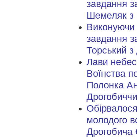
завдання з
Шемеляк з
Виконуючи
завдання з
Торський з
Лави небес
Воїнства п
Полонка Ан
Дрогобичч
Обірвалося
молодого в
Дрогобича 