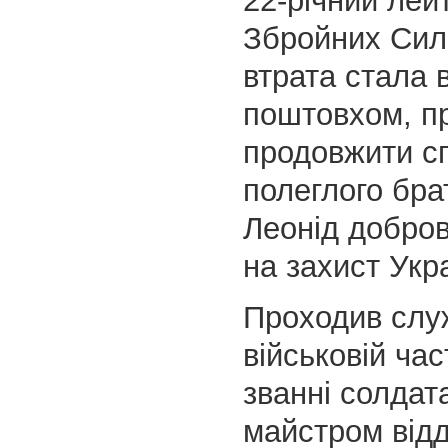
22-річний лей
Збройних Сил
втрата стала
поштовхом, п
продовжити с
полеглого бра
Леонід добро
на захист Укр
Проходив слу
військовій час
званні солдат
майстром від