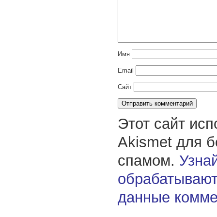
Имя
Email
Сайт
Этот сайт исп
Akismet для 
спамом.
Узнай
обрабатывают
данные комме