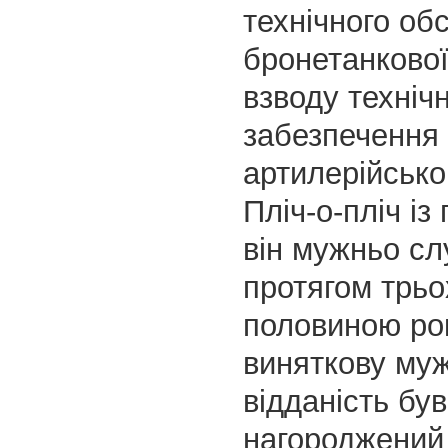
технічного об
бронетанкової
взводу техніч
забезпечення 
артилерійськог
Пліч-о-пліч і
він мужньо сл
протягом трьо
половиною рок
виняткову муж
відданість був
нагороджений