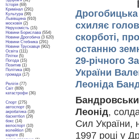
Історія
(69)
Кримінал
(291)
Дрогобицька
Культура
(99)
Львівщина
(910)
схиляє голов
московія
(2)
Нерухомість
(15)
Новини Борислава
(554)
скорботі, п
Новини Дрогобича
(3 620)
Новини Стебника
(291)
останню зем
Новини Трускавця
(902)
Освіта
(111)
Плітки
(5)
29-річного З
Погода
(15)
Позитив
(1)
України Вале
Політика
(40)
громада
(17)
Леоніда Бан
Релігія
(77)
Світ
(809)
катастрофи
(36)
Бандровськи
Спорт
(275)
автоспорт
(9)
Леонід
, солд
акробатика
(18)
баскетбол
(29)
Сил України, 
бокс
(14)
велоспорт
(10)
волейбол
(28)
1997 році у Др
карате
(6)