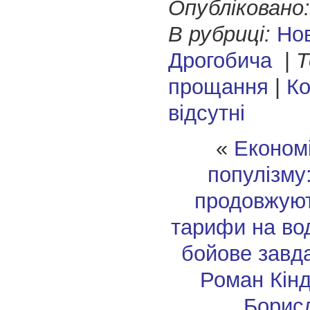
Опубліковано:
В рубриці:
Но
Дрогобича
|
Т
прощання
|
Ко
відсутні
«
Економі
популізму:
продовжуют
тарифи на во
бойове завд
Роман Кін
Борис