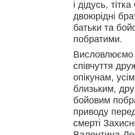
і дідусь, тітк
двоюрідні бра
батьки та бой
побратими.
Висловлюємо
співчуття друж
опікунам, усім
близьким, дру
бойовим побр
приводу пере
смерті Захисн
Валентина-Ле