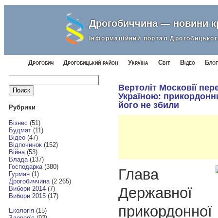
Дрогобиччина — новини 
Інформаційний портал Дрогобицьког
Дрогобич
Дрогобицький район
Україна
Світ
Відео
Блог
Найти:
Вертоліт Московії пер
Україною: прикордонн
його не збили
Рубрики
Бізнес
(51)
Будмат
(11)
Відео
(47)
Відпочинок
(152)
Війна
(53)
Влада
(137)
Господарка
(380)
Глава
Гурман
(1)
Дрогобиччина
(2 265)
Державної
Вибори 2014
(7)
Вибори 2015
(17)
прикордонної
Екологія
(15)
Здоров'я
(92)