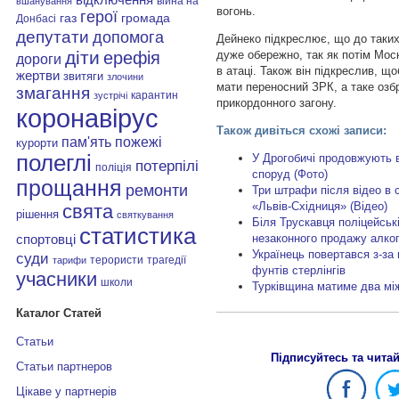
війна на
вшанування
вогонь.
герої
газ
громада
Донбасі
депутати
допомога
Дейнеко підкреслює, що до таких
діти
дуже обережно, так як потім Мос
ерефія
дороги
в атаці. Також він підкреслив, що
жертви
звитяги
злочини
мати переносний ЗРК, а таке озб
змагання
карантин
зустрічі
прикордонного загону.
коронавірус
Також дивіться схожі записи:
пам'ять
пожежі
курорти
полеглі
У Дрогобичі продовжують 
потерпілі
поліція
споруд (Фото)
прощання
ремонти
Три штрафи після відео в 
«Львів-Східниця» (Відео)
свята
рішення
святкування
Біля Трускавця поліцейські
статистика
незаконного продажу алко
спортовці
Українець повертався з-за
суди
терористи
трагедії
тарифи
фунтів стерлінгів
учасники
школи
Турківщина матиме два мі
Каталог Статей
Статьи
Підписуйтесь та чита
Статьи партнеров
Цікаве у партнерів