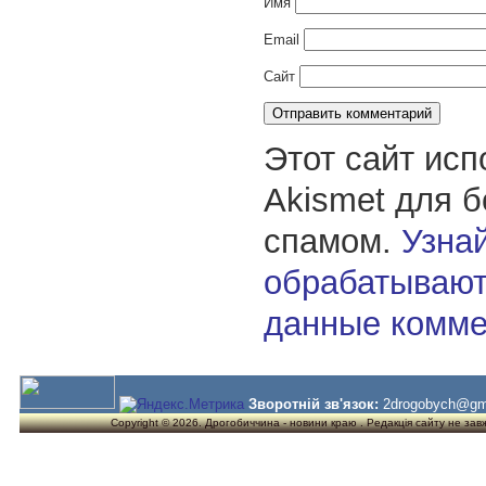
Имя
Email
Сайт
Этот сайт исп
Akismet для 
спамом.
Узнай
обрабатывают
данные комме
Зворотній зв'язок:
2drogobych@gm
Copyright © 2026. Дрогобиччина - новини краю . Редакція сайту не завжд