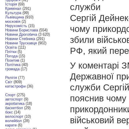
служби
Історія
(69)
Кримінал
(291)
Культура
(99)
Сергій Дейнек
Львівщина
(910)
московія
(2)
Нерухомість
(15)
чому прикорд
Новини Борислава
(554)
Новини Дрогобича
(3 620)
збили військо
Новини Стебника
(291)
Новини Трускавця
(902)
Освіта
(111)
РФ, який пере
Плітки
(5)
Погода
(15)
Позитив
(1)
У коментарі З
Політика
(40)
громада
(17)
Державної пр
Релігія
(77)
Світ
(809)
служби Сергі
катастрофи
(36)
Спорт
(275)
пояснив чому
автоспорт
(9)
акробатика
(18)
прикордонник
баскетбол
(29)
бокс
(14)
велоспорт
(10)
військовий вер
волейбол
(28)
карате
(6)