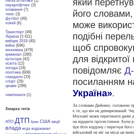
який перетнув
легка атлетика
(1)
пауерліфтинг
(3)
плавання
(7)
його словами,
теніс
(3)
футбол
(49)
може викорис
хокей
(6)
Транспорт
(49)
подібні перель
Україна
(3 411)
вибори 2019
(40)
щоб спровоку
війна
(696)
економіка
(479)
кримінал
(180)
для відкритої 
культура
(42)
освіта
(12)
повідомляє
Д
погода
(19)
політика
(609)
скандали
(33)
посиланням 
спорт
(29)
цікаве
(299)
Україна»
.
чемпіонати
(1)
За словами Дейнеко, головною п
Хмарка тегів
є те, що він не демаркований. Че
Московії може перетинати деякі д
ДТП
АТО
США
на відкрите протистояння. Коли р
акції
Крим
був біля кордону і перетнув його 
влада
водоканал
вода
військовий не міг на місці це визн
відключення