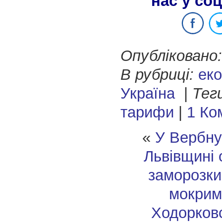
нас у со
Опубліковано:
В рубриці:
еко
Україна
|
Тег
тарифи
|
1 Ко
«
У Вербну
Львівщині 
заморозки
мокрим
Ходорков