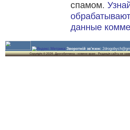
спамом.
Узнай
обрабатывают
данные комме
Зворотній зв'язок:
2drogobych@gm
Copyright © 2026. Дрогобиччина - новини краю . Редакція сайту не завжд