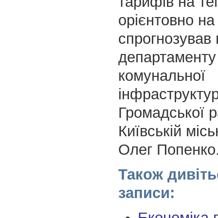
тарифів на те
орієнтовно на
спрогнозував 
департаменту
комунальної
інфраструкту
Громадської р
Київській місь
Олег Попенко
Також дивіть
записи:
Економіка 