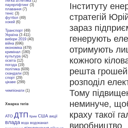
легка атлетика
(1)
Інституту ене
пауерліфтинг
(3)
плавання
(7)
теніс
(3)
стратегій Юрі
футбол
(49)
хокей
(6)
зараз підприє
Транспорт
(49)
Україна
(3 411)
генерують еле
вибори 2019
(40)
війна
(696)
отримують лиш
економіка
(479)
кримінал
(180)
культура
(42)
кожного кілов
освіта
(12)
погода
(19)
решта грошей 
політика
(609)
скандали
(33)
спорт
(29)
розподіл елект
цікаве
(299)
Тому підвище
чемпіонати
(1)
неминуче, що
Хмарка тегів
краху такої гал
ДТП
АТО
США
акції
Крим
влада
виробництво
водоканал
вода
відключення