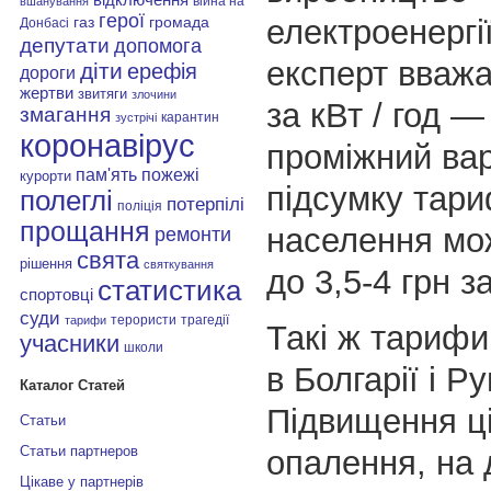
війна на
вшанування
герої
електроенергі
газ
громада
Донбасі
депутати
допомога
експерт вважа
діти
ерефія
дороги
жертви
звитяги
злочини
за кВт / год —
змагання
карантин
зустрічі
коронавірус
проміжний варі
пам'ять
пожежі
курорти
підсумку тар
полеглі
потерпілі
поліція
прощання
населення мо
ремонти
свята
рішення
святкування
до 3,5-4 грн за
статистика
спортовці
суди
терористи
трагедії
тарифи
Такі ж тарифи
учасники
школи
в Болгарії і Ру
Каталог Статей
Підвищення ці
Статьи
Статьи партнеров
опалення, на 
Цікаве у партнерів