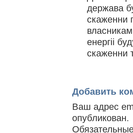
держава б
скаженни 
власникам
енергіі бу
скаженни 
Добавить ко
Ваш адрес ema
опубликован.
Обязательные