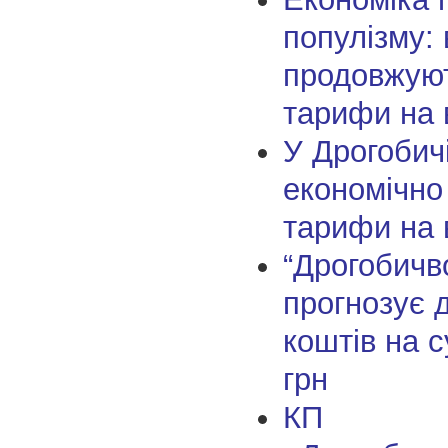
популізму: 
продовжуют
тарифи на 
У Дрогобич
економічно
тарифи на 
“Дрогобичв
прогнозує 
коштів на 
грн
КП