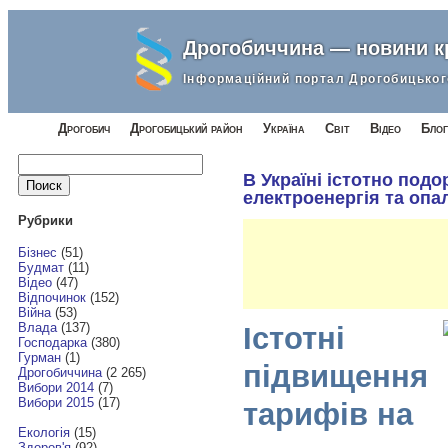
Дрогобиччина — новини 
Інформаційний портал Дрогобицьког
Дрогобич
Дрогобицький район
Україна
Світ
Відео
Блог
Найти:
В Україні істотно под
електроенергія та опа
Рубрики
Бізнес
(51)
Будмат
(11)
Відео
(47)
Відпочинок
(152)
Війна
(53)
Влада
(137)
Істотні
Господарка
(380)
Гурман
(1)
підвищення
Дрогобиччина
(2 265)
Вибори 2014
(7)
Вибори 2015
(17)
тарифів на
Екологія
(15)
Здоров'я
(92)