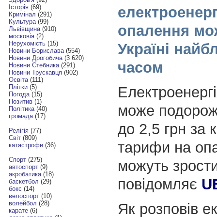
Історія
(69)
електроенерг
Кримінал
(291)
Культура
(99)
опалення мо
Львівщина
(910)
московія
(2)
Нерухомість
(15)
Україні най
Новини Борислава
(554)
Новини Дрогобича
(3 620)
часом
Новини Стебника
(291)
Новини Трускавця
(902)
Освіта
(111)
Плітки
(5)
Електроенергі
Погода
(15)
Позитив
(1)
може подорожч
Політика
(40)
громада
(17)
до 2,5 грн за к
Релігія
(77)
Світ
(809)
тарифи на оп
катастрофи
(36)
Спорт
(275)
можуть зрост
автоспорт
(9)
акробатика
(18)
повідомляє
U
баскетбол
(29)
бокс
(14)
велоспорт
(10)
волейбол
(28)
Як розповів е
карате
(6)