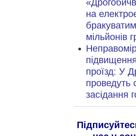
«Дрогобич
на електро
бракуватим
мільйонів 
Неправомі
підвищення
проїзд: У Д
проведуть 
засідання г
Підписуйтес