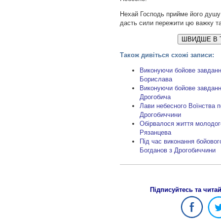
Нехай Господь прийме його душу у
дасть сили пережити цю важку та
ШВИДШЕ В 
Також дивіться схожі записи:
Виконуючи бойове завданн
Борислава
Виконуючи бойове завданн
Дрогобича
Лави небесного Воїнства п
Дрогобиччини
Обірвалося життя молодого
Рязанцева
Під час виконання бойовог
Богданов з Дрогобиччини
Підписуйтесь та чита