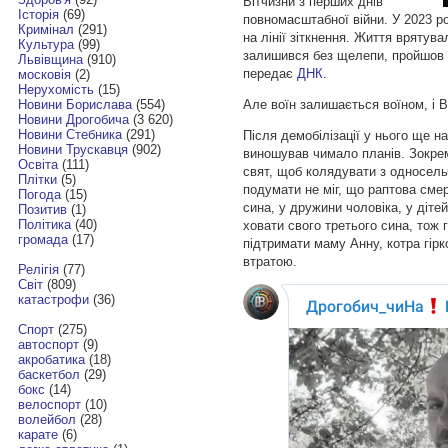
Вітчизни з перших днів
Історія
(69)
повномасштабної війни. У 2023 р
Кримінал
(291)
на лінії зіткнення. Життя врятув
Культура
(99)
залишився без щелепи, пройшов р
Львівщина
(910)
передає
ДНК
.
московія
(2)
Нерухомість
(15)
Але воїн залишається воїном, і В
Новини Борислава
(554)
Новини Дрогобича
(3 620)
Новини Стебника
(291)
Після демобілізації у нього ще н
Новини Трускавця
(902)
виношував чимало планів. Зокрем
Освіта
(111)
свят, щоб колядувати з односельч
Плітки
(5)
подумати не міг, що раптова смер
Погода
(15)
сина, у дружини чоловіка, у діте
Позитив
(1)
Політика
(40)
ховати свого третього сина, тож
громада
(17)
підтримати маму Анну, котра гір
втратою.
Релігія
(77)
Світ
(809)
катастрофи
(36)
Спорт
(275)
автоспорт
(9)
акробатика
(18)
баскетбол
(29)
бокс
(14)
велоспорт
(10)
волейбол
(28)
карате
(6)