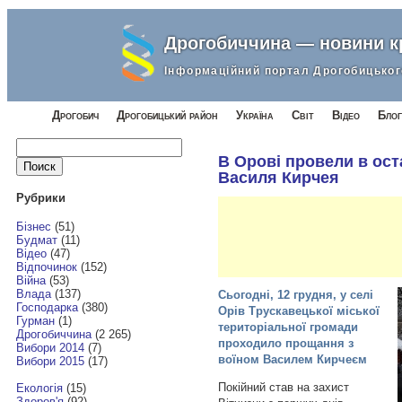
Дрогобиччина — новини 
Інформаційний портал Дрогобицьког
Дрогобич
Дрогобицький район
Україна
Світ
Відео
Блог
Найти:
В Орові провели в ост
Василя Кирчея
Рубрики
Бізнес
(51)
Будмат
(11)
Відео
(47)
Відпочинок
(152)
Війна
(53)
Влада
(137)
Сьогодні, 12 грудня, у селі
Господарка
(380)
Орів Трускавецької міської
Гурман
(1)
територіальної громади
Дрогобиччина
(2 265)
проходило прощання з
Вибори 2014
(7)
воїном Василем Кирчеєм
Вибори 2015
(17)
Покійний став на захист
Екологія
(15)
Здоров'я
(92)