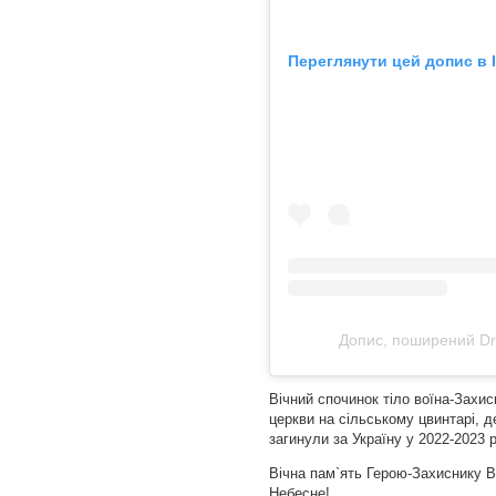
Переглянути цей допис в 
Допис, поширений Dr
Вічний спочинок тіло воїна-Захис
церкви на сільському цвинтарі, де
загинули за Україну у 2022-2023 
Вічна пам`ять Герою-Захиснику 
Небесне!