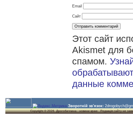
Email
Сайт
Этот сайт исп
Akismet для 
спамом.
Узнай
обрабатывают
данные комме
Зворотній зв'язок:
2drogobych@gm
Copyright © 2026. Дрогобиччина - новини краю . Редакція сайту не завжд