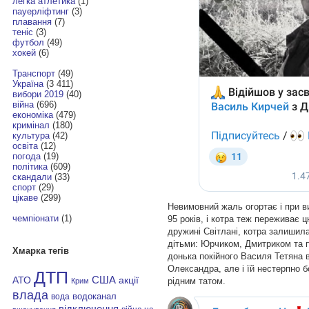
легка атлетика
(1)
пауерліфтинг
(3)
плавання
(7)
теніс
(3)
футбол
(49)
хокей
(6)
Транспорт
(49)
Україна
(3 411)
вибори 2019
(40)
війна
(696)
економіка
(479)
кримінал
(180)
культура
(42)
освіта
(12)
погода
(19)
політика
(609)
скандали
(33)
спорт
(29)
цікаве
(299)
Невимовний жаль огортає і при ви
чемпіонати
(1)
95 років, і котра теж переживає 
дружині Світлані, котра залишил
дітьми: Юрчиком, Дмитриком та 
Хмарка тегів
донька покійного Василя Тетяна 
Олександра, але і їй нестерпно 
ДТП
АТО
США
акції
рідним татом.
Крим
влада
водоканал
вода
відключення