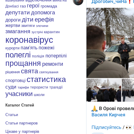
війна на
вшанування
герої
газ
громада
Донбасі
депутати
допомога
діти
ерефія
дороги
жертви
звитяги
злочини
змагання
карантин
зустрічі
коронавірус
пам'ять
пожежі
курорти
полеглі
потерпілі
поліція
прощання
ремонти
свята
рішення
святкування
статистика
спортовці
суди
терористи
трагедії
тарифи
учасники
школи
Каталог Статей
Статьи
Статьи партнеров
Цікаве у партнерів