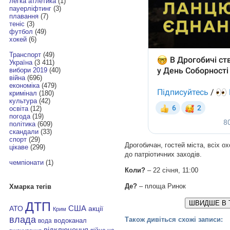
легка атлетика
(1)
пауерліфтинг
(3)
плавання
(7)
теніс
(3)
футбол
(49)
хокей
(6)
Транспорт
(49)
Україна
(3 411)
вибори 2019
(40)
війна
(696)
економіка
(479)
кримінал
(180)
культура
(42)
освіта
(12)
погода
(19)
політика
(609)
скандали
(33)
спорт
(29)
Дрогобичан, гостей міста, всіх 
цікаве
(299)
до патріотичних заходів.
чемпіонати
(1)
Коли?
– 22 січня, 11:00
Де?
– площа Ринок
Хмарка тегів
ШВИДШЕ В 
ДТП
АТО
США
акції
Крим
влада
Також дивіться схожі записи:
водоканал
вода
відключення