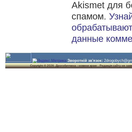
Akismet для 
спамом.
Узнай
обрабатывают
данные комме
Зворотній зв'язок:
2drogobych@gm
Copyright © 2026. Дрогобиччина - новини краю . Редакція сайту не завжд