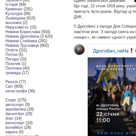
єдиної української держави.
Історія
(69)
Ще тоді, 22 січня 1919 року, укр
Кримінал
(291)
прагнуть бути разом. Відтоді ці 
Культура
(99)
ДНК
.
Львівщина
(910)
московія
(2)
У Дрогобичі з нагоди Дня Соборн
Нерухомість
(15)
памʼятне віче. З нагоди свята на
Новини Борислава
(554)
Новини Дрогобича
(3 620)
ланцюг», як символ єдності україн
Новини Стебника
(291)
Новини Трускавця
(902)
Освіта
(111)
Плітки
(5)
Погода
(15)
Позитив
(1)
Політика
(40)
громада
(17)
Релігія
(77)
Світ
(809)
катастрофи
(36)
Спорт
(275)
автоспорт
(9)
акробатика
(18)
баскетбол
(29)
бокс
(14)
велоспорт
(10)
волейбол
(28)
карате
(6)