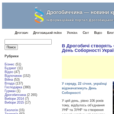
Дрогобиччина — новини 
Інформаційний портал Дрогобицьког
Дрогобич
Дрогобицький район
Україна
Світ
Відео
Блог
Найти:
В Дрогобичі створять
День Соборності Укра
Рубрики
Бізнес
(51)
Будмат
(11)
Відео
(47)
Відпочинок
(152)
Війна
(53)
Влада
(137)
У середу, 22 січня, українці
Господарка
(380)
відзначатимуть День
Гурман
(1)
Соборності
Дрогобиччина
(2 265)
Вибори 2014
(7)
У цей день, рівно 106 років
Вибори 2015
(17)
тому, відбулось обʼєднання
УНР та ЗУНР та створення
Екологія
(15)
Здоров'я
(92)