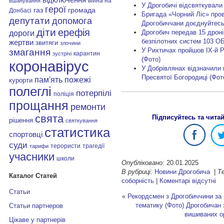
війна на
вшанування
У Дрогобичі відсвяткували
герої
газ
громада
Донбасі
Бригада «Чорний Ліс» про
депутати
допомога
Дрогобиччани доєднуйтес
діти
ерефія
Дрогобич передав 15 дроні
дороги
безпілотних систем 103 О
жертви
звитяги
злочини
У Рихтичах пройшов ІХ-й Р
змагання
карантин
зустрічі
(Фото)
коронавірус
У Добрівлянах відзначили
Пресвятої Богородиці (Фот
пам'ять
пожежі
курорти
полеглі
потерпілі
поліція
прощання
ремонти
свята
Підписуйтесь та чита
рішення
святкування
статистика
спортовці
суди
терористи
трагедії
тарифи
учасники
школи
Опубліковано:
20.01.2025
В рубриці:
Новини Дрогобича
|
Те
Каталог Статей
соборність
|
Коментарі відсутні
Статьи
«
Рекордсмен з Дрогобиччини за 
тематику (Фото)
Дрогобичан 
Статьи партнеров
вишиваних о
Цікаве у партнерів