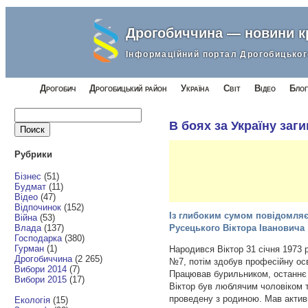
Дрогобиччина — новини 
Інформаційний портал Дрогобицьког
Дрогобич
Дрогобицький район
Україна
Світ
Відео
Блог
Найти:
В боях за Україну заг
Рубрики
Бізнес
(51)
Будмат
(11)
Відео
(47)
Відпочинок
(152)
Із глибоким сумом повідомляє
Війна
(53)
Влада
(137)
Русецького Віктора Івановича
Господарка
(380)
Гурман
(1)
Народився Віктор 31 січня 1973
Дрогобиччина
(2 265)
№7, потім здобув професійну ос
Вибори 2014
(7)
Працював бурильником, останнє 
Вибори 2015
(17)
Віктор був люблячим чоловіком т
проведену з родиною. Мав актив
Екологія
(15)