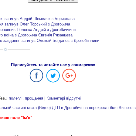
ня загинув Андрій Шемеляк з Борислава
я загинув Олег Торський з Дрогобича
поповнив Полонка Андрій з Дрогобиччини
о воїна з Дрогобича Євгенія Рязанцева
го завдання загинув Олексій Богданов з Дрогобиччини
Підписуйтесь та читайте нас у соцмережах
еги:
полеглі
,
прощання
|
Коментарі відсутні
льній частині міста (Відео)
ДТП в Дрогобичі на перехресті біля Вічного в
лише поле "Ім'я"