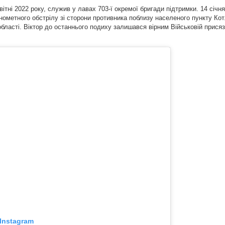
квітні 2022 року, служив у лавах 703-ї окремої бригади підтримки. 14 січн
інометного обстрілу зі сторони противника поблизу населеного пункту Ко
бласті. Віктор до останнього подиху залишався вірним Військовій прися
Instagram