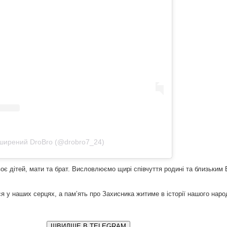
ширений DroBro (@drobro7_24)
є дітей, мати та брат. Висловлюємо щирі співчуття родині та близьким 
 у наших серцях, а пам’ять про Захисника житиме в історії нашого наро
ШВИДШЕ В ТELEGRAM