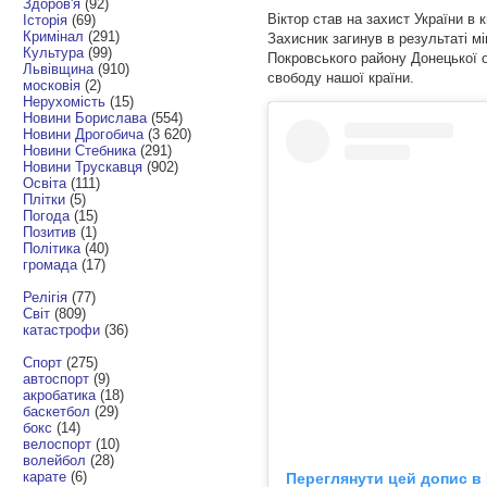
Здоров'я
(92)
Віктор став на захист України в 
Історія
(69)
Кримінал
(291)
Захисник загинув в результаті м
Культура
(99)
Покровського району Донецької о
Львівщина
(910)
свободу нашої країни.
московія
(2)
Нерухомість
(15)
Новини Борислава
(554)
Новини Дрогобича
(3 620)
Новини Стебника
(291)
Новини Трускавця
(902)
Освіта
(111)
Плітки
(5)
Погода
(15)
Позитив
(1)
Політика
(40)
громада
(17)
Релігія
(77)
Світ
(809)
катастрофи
(36)
Спорт
(275)
автоспорт
(9)
акробатика
(18)
баскетбол
(29)
бокс
(14)
велоспорт
(10)
волейбол
(28)
карате
(6)
Переглянути цей допис в 