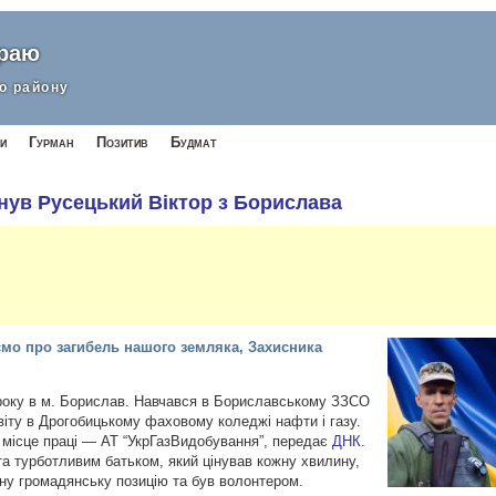
краю
о району
и
Гурман
Позитив
Будмат
инув Русецький Віктор з Борислава
мо про загибель нашого земляка, Захисника
 року в м. Борислав. Навчався в Бориславському ЗЗСО
віту в Дрогобицькому фаховому коледжі нафти і газу.
місце праці
— АТ “УкрГазВидобування”, передає
ДНК
.
а турботливим батьком, який цінував кожну хвилину,
ну громадянську позицію та був волонтером.