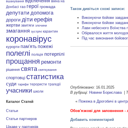
відключення
війна на
вшанування
герої
газ
громада
Донбасі
Також дивіться схожі записи:
депутати
допомога
Виконуючи бойове завдан
діти
ерефія
дороги
Виконуючи бойове завданн
жертви
звитяги
злочини
Лави небесного Воїнства 
змагання
карантин
зустрічі
Обірвалося життя молодог
коронавірус
Під час виконання бойово
пам'ять
пожежі
курорти
полеглі
потерпілі
поліція
прощання
ремонти
свята
рішення
святкування
статистика
спортовці
суди
терористи
трагедії
тарифи
Опубліковано:
16.01.2025
учасники
школи
В рубриці:
Новини Борислава
|
Т
«
Пожежа в Дрогобичі в центра
Каталог Статей
Обов'язкові для заповнення - 
Статьи
Статьи партнеров
Добавить комментарий
Цікаве у партнерів