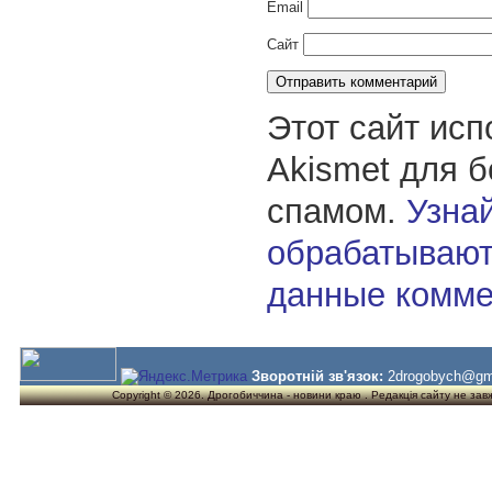
Email
Сайт
Этот сайт исп
Akismet для 
спамом.
Узнай
обрабатывают
данные комме
Зворотній зв'язок:
2drogobych@gm
Copyright © 2026. Дрогобиччина - новини краю . Редакція сайту не завжд