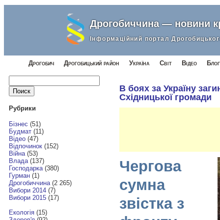
Дрогобиччина — новини 
Інформаційний портал Дрогобицьког
Дрогобич
Дрогобицький район
Україна
Світ
Відео
Блог
Найти:
В боях за Україну загин
Східницької громади
Рубрики
Бізнес
(51)
Будмат
(11)
Відео
(47)
Відпочинок
(152)
Війна
(53)
Влада
(137)
Чергова
Господарка
(380)
Гурман
(1)
сумна
Дрогобиччина
(2 265)
Вибори 2014
(7)
Вибори 2015
(17)
звістка з
Екологія
(15)
Здоров'я
(92)