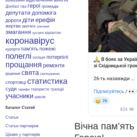
війна на
вшанування
герої
газ
громада
Донбасі
депутати
допомога
діти
ерефія
дороги
жертви
звитяги
злочини
змагання
карантин
зустрічі
коронавірус
пам'ять
пожежі
курорти
полеглі
потерпілі
поліція
прощання
ремонти
свята
рішення
святкування
статистика
спортовці
суди
терористи
трагедії
тарифи
учасники
школи
Каталог Статей
Статьи
Вічна пам’ять 
Статьи партнеров
Цікаве у партнерів