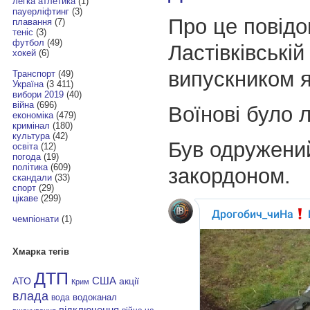
легка атлетика
(1)
пауерліфтинг
(3)
Про це повідо
плавання
(7)
теніс
(3)
футбол
(49)
Ластівківській
хокей
(6)
випускником я
Транспорт
(49)
Україна
(3 411)
вибори 2019
(40)
війна
(696)
Воїнові було 
економіка
(479)
кримінал
(180)
культура
(42)
Був одружени
освіта
(12)
погода
(19)
політика
(609)
закордоном.
скандали
(33)
спорт
(29)
цікаве
(299)
чемпіонати
(1)
Хмарка тегів
ДТП
АТО
США
акції
Крим
влада
водоканал
вода
відключення