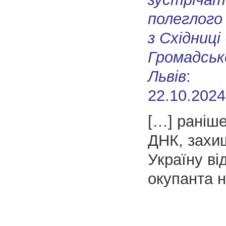
полеглого 
з Східниці 
Громадськ
Львів
:
22.10.2024
[…] раніш
ДНК, захи
Україну ві
окупанта н