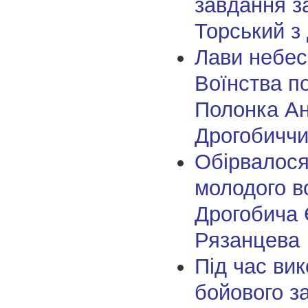
завдання з
Торський з
Лави небес
Воїнства п
Полонка Ан
Дрогобичч
Обірвалося
молодого в
Дрогобича 
Рязанцева
Під час ви
бойового з