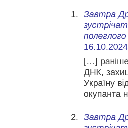
Завтра Др
зустріча
полеглого 
16.10.2024
[…] раніш
ДНК, захи
Україну ві
окупанта н
Завтра Др
зустріча