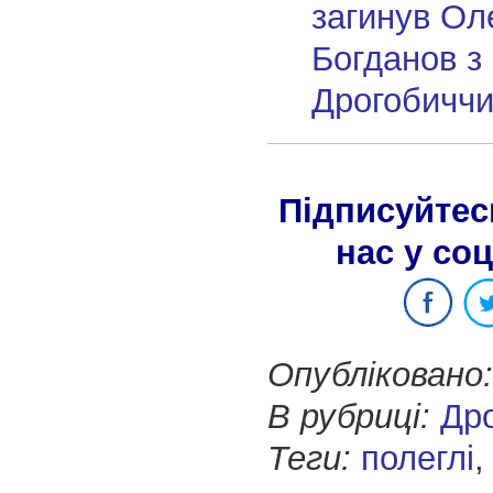
загинув Ол
Богданов з
Дрогобичч
Підписуйтес
нас у со
Опубліковано:
В рубриці:
Др
Теги:
полеглі