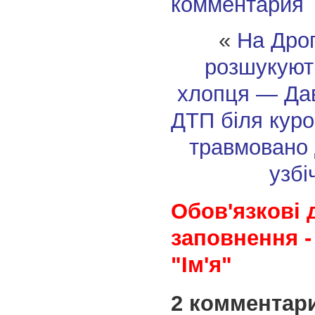
комментария
«
На Дрог
розшукуют
хлопця — Да
ДТП біля куро
травмовано 
узбі
Обов'язкові 
заповнення -
"Ім'я"
2 комментар