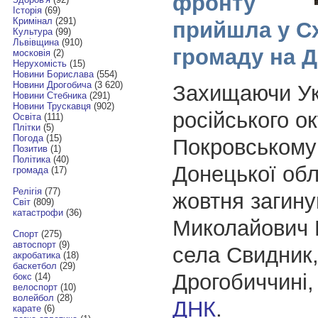
фронту
Історія
(69)
Кримінал
(291)
прийшла у С
Культура
(99)
Львівщина
(910)
громаду на 
московія
(2)
Нерухомість
(15)
Новини Борислава
(554)
Новини Дрогобича
(3 620)
Захищаючи Ук
Новини Стебника
(291)
Новини Трускавця
(902)
російського о
Освіта
(111)
Плітки
(5)
Погода
(15)
Покровському
Позитив
(1)
Політика
(40)
Донецької обл
громада
(17)
Релігія
(77)
жовтня загину
Світ
(809)
катастрофи
(36)
Миколайович Г
Спорт
(275)
автоспорт
(9)
села Свидник,
акробатика
(18)
баскетбол
(29)
Дрогобиччині,
бокс
(14)
велоспорт
(10)
волейбол
(28)
ДНК
.
карате
(6)