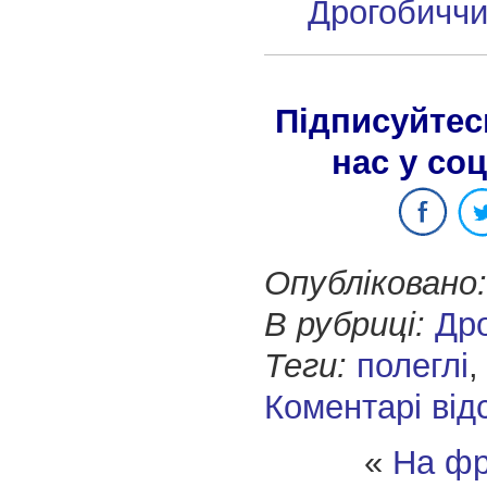
Дрогобичч
Підписуйтес
нас у со
Опубліковано:
В рубриці:
Др
Теги:
полеглі
Коментарі від
«
На фр