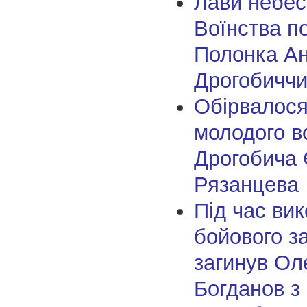
Лави небес
Воїнства п
Полонка Ан
Дрогобичч
Обірвалося
молодого в
Дрогобича 
Рязанцева
Під час ви
бойового з
загинув Ол
Богданов з