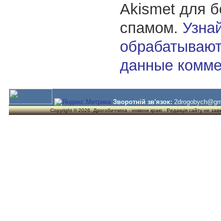
Akismet для 
спамом.
Узнай
обрабатывают
данные комме
Зворотній зв'язок:
2drogobych@gm
Copyright © 2026. Дрогобиччина - новини краю . Редакція сайту не завжд