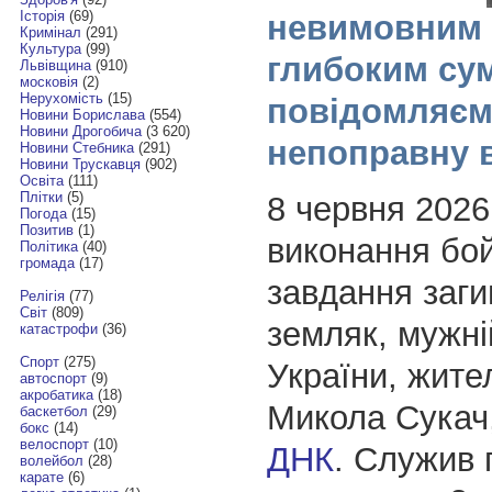
Історія
(69)
невимовним 
Кримінал
(291)
Культура
(99)
глибоким су
Львівщина
(910)
московія
(2)
Нерухомість
(15)
повідомляєм
Новини Борислава
(554)
Новини Дрогобича
(3 620)
непоправну 
Новини Стебника
(291)
Новини Трускавця
(902)
Освіта
(111)
Плітки
(5)
8 червня 2026
Погода
(15)
Позитив
(1)
виконання бо
Політика
(40)
громада
(17)
завдання заг
Релігія
(77)
Світ
(809)
земляк, мужні
катастрофи
(36)
Спорт
(275)
України, жите
автоспорт
(9)
акробатика
(18)
Микола Сукач
баскетбол
(29)
бокс
(14)
велоспорт
(10)
ДНК
. Служив 
волейбол
(28)
карате
(6)