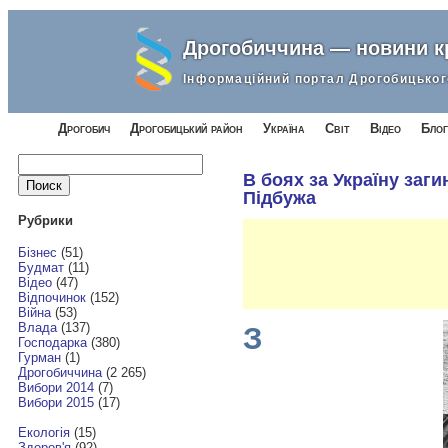
Дрогобиччина — новини 
Інформаційний портал Дрогобицьког
Дрогобич
Дрогобицький район
Україна
Світ
Відео
Блог
Найти:
В боях за Україну заг
Підбужа
Рубрики
Бізнес
(51)
Будмат
(11)
Відео
(47)
Відпочинок
(152)
Війна
(53)
Влада
(137)
З
Господарка
(380)
Гурман
(1)
Дрогобиччина
(2 265)
Вибори 2014
(7)
Вибори 2015
(17)
Екологія
(15)
Здоров'я
(92)