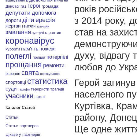
війна на
вшанування
герої
років російськ
газ
громада
Донбасі
депутати
допомога
з 2014 року, 
діти
ерефія
дороги
жертви
звитяги
злочини
став на захист
змагання
карантин
зустрічі
коронавірус
демонструючи
пам'ять
пожежі
курорти
духу, відвагу
полеглі
потерпілі
поліція
прощання
любов до Укра
ремонти
свята
рішення
святкування
статистика
Герой загинув
спортовці
суди
терористи
трагедії
тарифи
населеного пу
учасники
школи
Куртівка, Кра
Каталог Статей
району, Донец
Статьи
Статьи партнеров
Ще одне життя
Цікаве у партнерів