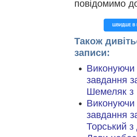
повідомимо д
ШВИДШЕ В 
Також дивіть
записи:
Виконуючи
завдання з
Шемеляк з
Виконуючи
завдання з
Торський з