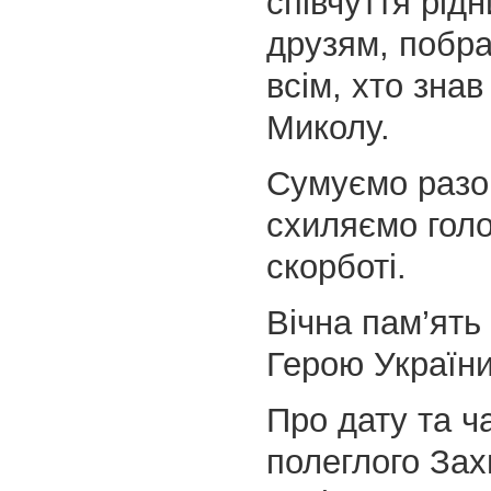
співчуття рід
друзям, побр
всім, хто знав
Миколу.
Сумуємо разо
схиляємо голо
скорботі.
Вічна пам’ять 
Герою України
Про дату та ча
полеглого Зах