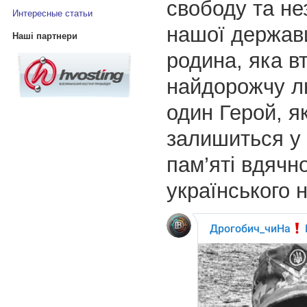
свободу та не
Интересные статьи
нашої держав
Наші партнери
родина, яка в
найдорожчу л
один Герой, я
залишиться у
пам’яті вдячн
українського 