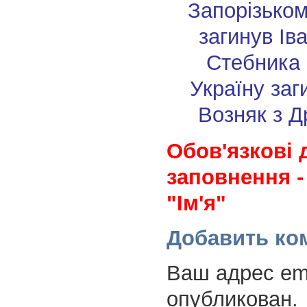
Запорізько
загинув Ів
Стебника
Україну заг
Возняк з Д
Обов'язкові 
заповнення -
"Ім'я"
Добавить ко
Ваш адрес ema
опубликован.