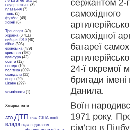
сержантом 2-г
легка атлетика
(1)
пауерліфтинг
(3)
плавання
(7)
самохідного
теніс
(3)
футбол
(49)
артилерійськог
хокей
(6)
Транспорт
(49)
самохідної ар
Україна
(3 411)
вибори 2019
(40)
батареї самох
війна
(696)
економіка
(479)
кримінал
(180)
артилерійсько
культура
(42)
освіта
(12)
24-ї окремої 
погода
(19)
політика
(609)
скандали
(33)
бригади імені
спорт
(29)
цікаве
(299)
Данила.
чемпіонати
(1)
Воїн народивс
Хмарка тегів
1971 року. Пр
ДТП
АТО
США
акції
Крим
влада
сім’єю в Підб
водоканал
вода
відключення