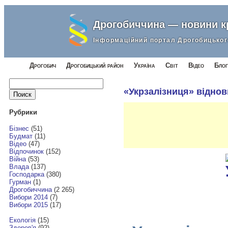
Дрогобиччина — новини 
Інформаційний портал Дрогобицьког
Дрогобич
Дрогобицький район
Україна
Світ
Відео
Блог
Найти:
«Укрзалізниця» віднов
Рубрики
Бізнес
(51)
Будмат
(11)
Відео
(47)
Відпочинок
(152)
Війна
(53)
Влада
(137)
Господарка
(380)
Гурман
(1)
Дрогобиччина
(2 265)
Вибори 2014
(7)
Вибори 2015
(17)
Екологія
(15)
Здоров'я
(92)