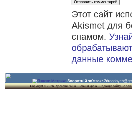
Этот сайт исп
Akismet для 
спамом.
Узнай
обрабатывают
данные комме
Зворотній зв'язок:
2drogobych@gm
Copyright © 2026. Дрогобиччина - новини краю . Редакція сайту не завжд