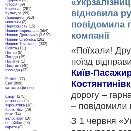
«Укрзалізниц
Історія
(69)
Кримінал
(291)
відновила ру
Культура
(99)
Львівщина
(910)
повідомила 
московія
(2)
Нерухомість
(15)
Новини Борислава
(554)
компанії
Новини Дрогобича
(3 620)
Новини Стебника
(291)
Новини Трускавця
(902)
«Поїхали! Дру
Освіта
(111)
Плітки
(5)
Погода
(15)
поїзд відправи
Позитив
(1)
Політика
(40)
Київ-Пасажи
громада
(17)
Релігія
(77)
Костянтинів
Світ
(809)
катастрофи
(36)
дорогу – гарн
Спорт
(275)
автоспорт
(9)
– повідомили 
акробатика
(18)
баскетбол
(29)
бокс
(14)
З 1 червня «У
велоспорт
(10)
волейбол
(28)
карате
(6)