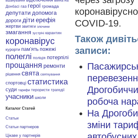
війна на
вшанування
герої
газ
громада
Донбасі
коронавірусно
депутати
допомога
діти
ерефія
дороги
COVID-19.
жертви
звитяги
злочини
змагання
карантин
зустрічі
Також дивіть
коронавірус
записи:
пам'ять
пожежі
курорти
полеглі
потерпілі
поліція
Пасажирськ
прощання
ремонти
свята
рішення
святкування
перевезенн
статистика
спортовці
Дрогобиччи
суди
терористи
трагедії
тарифи
учасники
школи
робоча нар
Каталог Статей
На Дрогоби
Статьи
зміни тари
Статьи партнеров
автобусни
Цікаве у партнерів