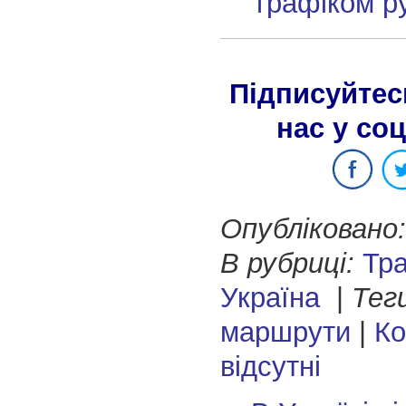
графіком р
Підписуйтес
нас у со
Опубліковано:
В рубриці:
Тр
Україна
|
Тег
маршрути
|
Ко
відсутні