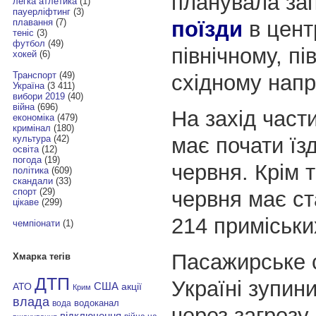
планувала за
легка атлетика
(1)
пауерліфтинг
(3)
поїзди
в цент
плавання
(7)
теніс
(3)
футбол
(49)
північному, п
хокей
(6)
Транспорт
(49)
східному напр
Україна
(3 411)
вибори 2019
(40)
війна
(696)
На захід части
економіка
(479)
кримінал
(180)
має почати їзд
культура
(42)
освіта
(12)
погода
(19)
червня. Крім т
політика
(609)
скандали
(33)
спорт
(29)
червня має ст
цікаве
(299)
214 приміських
чемпіонати
(1)
Пасажирське 
Хмарка тегів
ДТП
Україні зупин
АТО
США
акції
Крим
влада
водоканал
вода
через загрозу
відключення