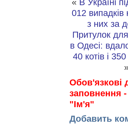
«
В Україні п
012 випадків 
з них за 
Притулок для
в Одесі: вдал
40 котів і 35
Обов'язкові 
заповнення -
"Ім'я"
Добавить ко