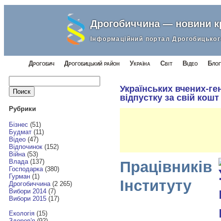
Дрогобиччина — новини 
Інформаційний портал Дрогобицьког
Дрогобич
Дрогобицький район
Україна
Світ
Відео
Блог
Найти:
Українських вчених-ге
відпустку за свій кошт
Рубрики
Бізнес
(51)
Будмат
(11)
Відео
(47)
Відпочинок
(152)
Війна
(53)
Влада
(137)
Працівників
Господарка
(380)
Гурман
(1)
Інституту
Дрогобиччина
(2 265)
Вибори 2014
(7)
Вибори 2015
(17)
Екологія
(15)
Здоров'я
(92)