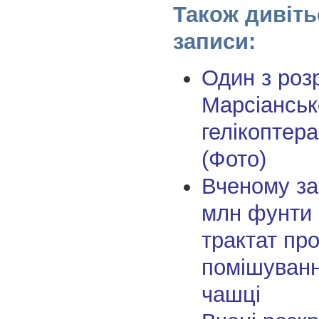
Також дивіть
записи:
Один з роз
Марсіанськ
гелікоптер
(Фото)
Вченому за
млн фунти с
трактат пр
помішуванн
чашці