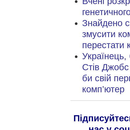
Вчені розк
генетичног
Знайдено с
змусити ко
перестати 
Українець, 
Стів Джобс
би свій пе
комп’ютер
Підписуйтес
нас у со