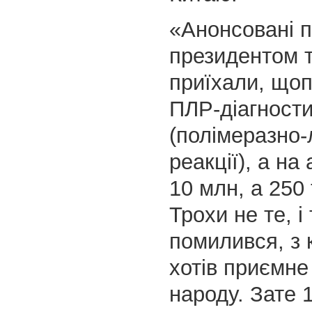
«Анонсовані 
президентом 
приїхали, що
ПЛР-діагност
(полімеразно-
реакції), а на 
10 млн, а 250
Трохи не те, і
помилився, з 
хотів приємне
народу. Зате