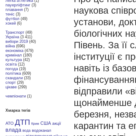
легка атлетика
(1)
пауерліфтинг
(3)
наукова співр
плавання
(7)
теніс
(3)
футбол
(49)
установи, док
хокей
(6)
біологічних н
Транспорт
(49)
Україна
(3 411)
вибори 2019
(40)
Півень. За її 
війна
(696)
економіка
(479)
інституції є 
кримінал
(180)
культура
(42)
освіта
(12)
навіть із базо
погода
(19)
політика
(609)
фінансування
скандали
(33)
спорт
(29)
цікаве
(299)
відправили «в
чемпіонати
(1)
щонайменше д
Хмарка тегів
березня, нез
ДТП
карантин та е
АТО
США
акції
Крим
влада
водоканал
вода
відключення