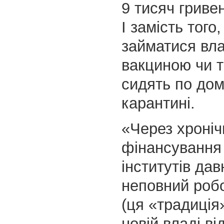
9 тисяч гриве
І замість того
займатися вл
вакциною чи т
сидять по дом
карантині.
«Через хроніч
фінансування 
інститутів да
неповний роб
(ця «традиція
новій владі ві