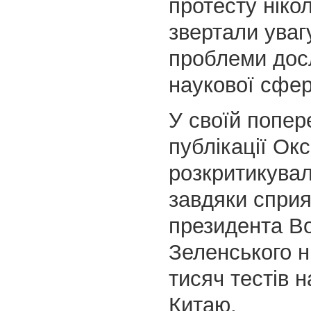
протесту ніко
звертали уваг
проблеми досл
наукової сфер
У своїй попер
публікації Ок
розкритикувал
завдяки спри
президента В
Зеленського н
тисяч тестів 
Китаю.