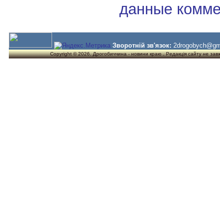
данные комме
Зворотній зв'язок:
2drogobych@gm
Copyright © 2026. Дрогобиччина - новини краю . Редакція сайту не завжд