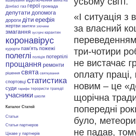
усьому світі.
війна на
вшанування
герої
газ
громада
Донбасі
депутати
допомога
«І ситуація з 
діти
ерефія
дороги
за власний ко
жертви
звитяги
злочини
змагання
карантин
зустрічі
переведенням
коронавірус
пам'ять
пожежі
три-чотири роб
курорти
полеглі
потерпілі
поліція
не вистачає г
прощання
ремонти
свята
оплату праці,
рішення
святкування
статистика
спортовці
новим – це «
суди
терористи
трагедії
тарифи
учасники
щорічна тради
школи
попередні рок
Каталог Статей
Статьи
було, метеори
Статьи партнеров
не падав, том
Цікаве у партнерів