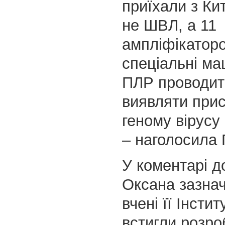
приїхали з Кит
не ШВЛ, а 11
ампліфікаторо
спеціальні м
ПЛР проводит
виявляти прис
геному вірусу 
– наголосила 
У коментарі до
Оксана зазна
вчені її Інсти
встигли розро