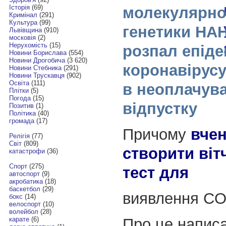
Історія
(69)
молекулярної
Кримінал
(291)
Культура
(99)
генетики НАН
Львівщина
(910)
московія
(2)
Нерухомість
(15)
розпал епіде
Новини Борислава
(554)
Новини Дрогобича
(3 620)
коронавірус
Новини Стебника
(291)
Новини Трускавця
(902)
Освіта
(111)
в неоплачув
Плітки
(5)
Погода
(15)
відпустку
Позитив
(1)
Політика
(40)
громада
(17)
Причому
вчен
Релігія
(77)
Світ
(809)
створити віт
катастрофи
(36)
Спорт
(275)
тест для
автоспорт
(9)
акробатика
(18)
баскетбол
(29)
виявлення CO
бокс
(14)
велоспорт
(10)
волейбол
(28)
Про це напис
карате
(6)