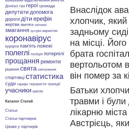
війна на
вшанування
герої
газ
громада
Донбасі
Внаслідок авар
депутати
допомога
діти
ерефія
хлопчик, який
дороги
жертви
звитяги
злочини
задньому сиді
змагання
карантин
зустрічі
коронавірус
на місці. Його
пам'ять
пожежі
курорти
брата госпіта
полеглі
потерпілі
поліція
прощання
ремонти
вертольотом в
свята
рішення
святкування
він помер за к
статистика
спортовці
суди
терористи
трагедії
тарифи
Батьки хлопчи
учасники
школи
травми і були
Каталог Статей
лікарню міста
Статьи
Статьи партнеров
Австрієць, яки
Цікаве у партнерів