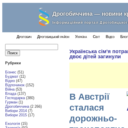
Дрогобиччина — новини 
Інформаційний портал Дрогобицьког
Дрогобич
Дрогобицький район
Україна
Світ
Відео
Блог
Найти:
Українська сім’я потра
двоє дітей загинули
Рубрики
Бізнес
(51)
Будмат
(11)
Відео
(47)
Відпочинок
(152)
Війна
(53)
Влада
(137)
В Австрії
Господарка
(380)
Гурман
(1)
сталася
Дрогобиччина
(2 266)
Вибори 2014
(7)
Вибори 2015
(17)
дорожньо-
Екологія
(15)
Здоров'я
(92)