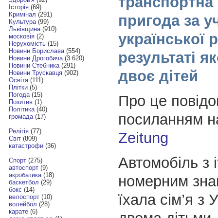
транспортна
Історія
(69)
Кримінал
(291)
пригода за у
Культура
(99)
Львівщина
(910)
української 
московія
(2)
Нерухомість
(15)
Новини Борислава
(554)
результаті як
Новини Дрогобича
(3 620)
Новини Стебника
(291)
двоє дітей
Новини Трускавця
(902)
Освіта
(111)
Плітки
(5)
Погода
(15)
Про це повід
Позитив
(1)
Політика
(40)
посиланням н
громада
(17)
Релігія
(77)
Zeitung
Світ
(809)
катастрофи
(36)
Автомобіль з 
Спорт
(275)
автоспорт
(9)
акробатика
(18)
номерним зна
баскетбол
(29)
бокс
(14)
їхала сім’я з 
велоспорт
(10)
волейбол
(28)
карате
(6)