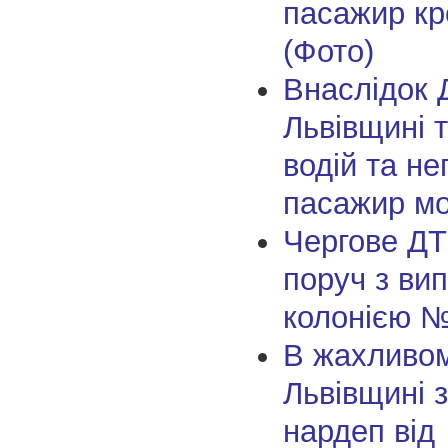
пасажир кр
(Фото)
Внаслідок 
Львівщині 
водій та не
пасажир м
Чергове ДТ
поруч з ви
колонією №
В жахливо
Львівщині 
нардеп від