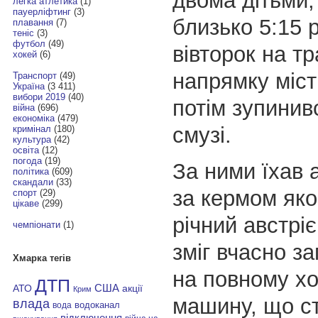
двома дітьми,
легка атлетика
(1)
пауерліфтинг
(3)
близько 5:15 
плавання
(7)
теніс
(3)
футбол
(49)
вівторок на тр
хокей
(6)
напрямку місті
Транспорт
(49)
Україна
(3 411)
вибори 2019
(40)
потім зупинив
війна
(696)
економіка
(479)
смузі.
кримінал
(180)
культура
(42)
освіта
(12)
погода
(19)
За ними їхав 
політика
(609)
скандали
(33)
за кермом яко
спорт
(29)
цікаве
(299)
річний австріє
чемпіонати
(1)
зміг вчасно за
Хмарка тегів
на повному хо
ДТП
АТО
США
акції
Крим
машину, що с
влада
водоканал
вода
відключення