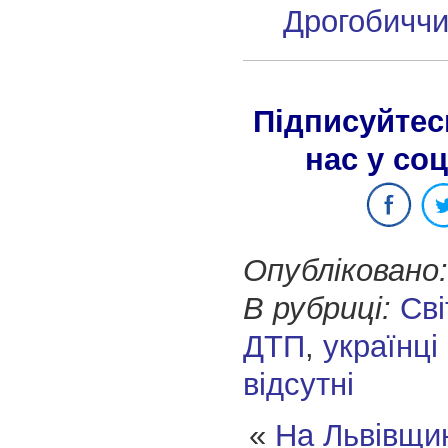
Дрогобичч
Підписуйтес
нас у со
Опубліковано:
В рубриці:
Сві
ДТП
,
українці
відсутні
«
На Львівщин