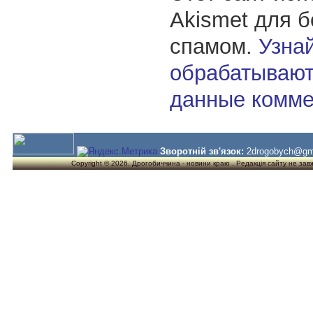
Akismet для 
спамом.
Узнай
обрабатывают
данные комме
Зворотній зв'язок:
2drogobych@gm
Copyright © 2026. Дрогобиччина - новини краю . Редакція сайту не завжд