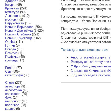
Здоров'я
(92)
Стецик, яка виконувала обов’язк
Історія
(69)
Кримінал
(291)
Дрогобицького протитуберкульоз
Культура
(99)
Львівщина
(910)
На посаду керівника КНП «Болех
московія
(2)
кандидатка – Уляна Полюжин, як
Нерухомість
(15)
Новини Борислава
(554)
Після заслуховування та бесіди 
Новини Дрогобича
(3 620)
одноголосне рішення: оголосити
Новини Стебника
(291)
Стецик на посаду керівниці КНП
Новини Трускавця
(902)
Освіта
(111)
«Болехівська амбулаторія загаль
Плітки
(5)
Погода
(15)
Також дивіться схожі записи:
Позитив
(1)
Політика
(40)
Апостольський екзархат в 
громада
(17)
Розшукують за втечу при 
У Дрогобичі депутати нама
Релігія
(77)
Звільнення Коболєва з «Н
Світ
(809)
катастрофи
(36)
«Іду на посадку з квитком
Спорт
(275)
автоспорт
(9)
акробатика
(18)
баскетбол
(29)
бокс
(14)
велоспорт
(10)
волейбол
(28)
карате
(6)