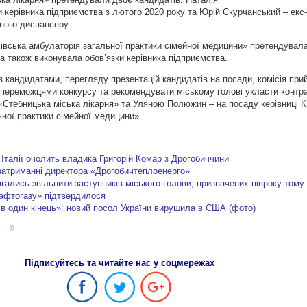
и керівника підприємства з лютого 2020 року та Юрій Скурчанський – екс-
ного диспансеру.
івська амбулаторія загальної практики сімейної медицини» претендувал
а також виконувала обов’язки керівника підприємства.
з кандидатами, перегляду презентацій кандидатів на посади, комісія при
 переможцями конкурсу та рекомендувати міському голові укласти контра
 «Стебницька міська лікарня» та Уляною Полюжин – на посаду керівниці 
ної практики сімейної медицини».
Італії очолить владика Григорій Комар з Дрогобиччини
затриманні директора «Дрогобичтеплоенерго»
гались звільнити заступників міського голови, призначених півроку тому
афтогазу» підтвердилося
 в один кінець»: новий посол України вирушила в США (фото)
Підписуйтесь та читайте нас у соцмережах