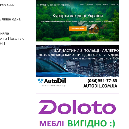
керівник
а лише одна
йняла
кт з Наталією
КНП