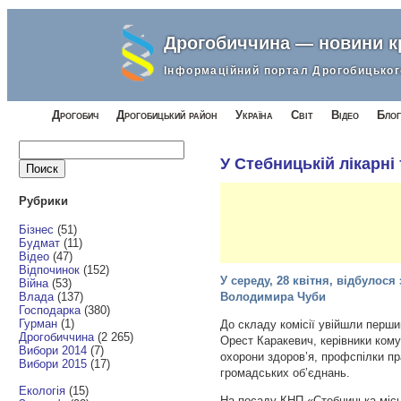
Дрогобиччина — новини 
Інформаційний портал Дрогобицьког
Дрогобич
Дрогобицький район
Україна
Світ
Відео
Блог
Найти:
У Стебницькій лікарні
Рубрики
Бізнес
(51)
Будмат
(11)
Відео
(47)
Відпочинок
(152)
У середу, 28 квітня, відбулося
Війна
(53)
Влада
(137)
Володимира Чуби
Господарка
(380)
Гурман
(1)
До складу комісії увійшли перши
Дрогобиччина
(2 265)
Орест Каракевич, керівники ком
Вибори 2014
(7)
охорони здоров’я, профспілки пр
Вибори 2015
(17)
громадських об’єднань.
Екологія
(15)
На посаду КНП «Стебницька місь