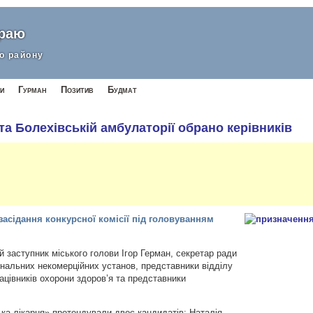
краю
о району
и
Гурман
Позитив
Будмат
 та Болехівській амбулаторії обрано керівників
 засідання конкурсної комісії під головуванням
й заступник міського голови Ігор Герман,
секретар ради
унальних некомерційних установ, представники відділу
ацівників охорони здоров’я та представники
ка лікарня» претендували двоє кандидатів: Наталія