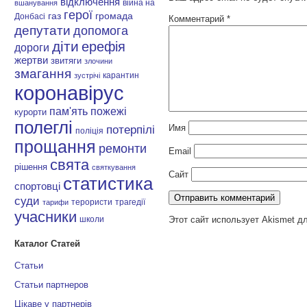
відключення
війна на
вшанування
герої
газ
громада
Донбасі
Комментарий
*
депутати
допомога
діти
ерефія
дороги
жертви
звитяги
злочини
змагання
карантин
зустрічі
коронавірус
пам'ять
пожежі
курорти
полеглі
Имя
потерпілі
поліція
прощання
ремонти
Email
свята
рішення
святкування
Сайт
статистика
спортовці
суди
терористи
трагедії
тарифи
учасники
Этот сайт использует Akismet д
школи
Каталог Статей
Статьи
Статьи партнеров
Цікаве у партнерів