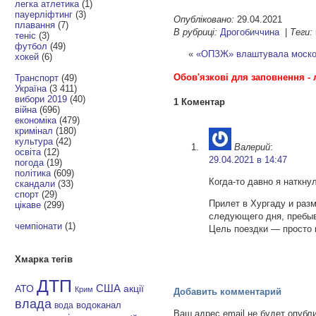
легка атлетика
(1)
пауерліфтинг
(3)
Опубліковано:
29.04.2021
плавання
(7)
В рубриці:
Дрогобиччина
|
Теги:
теніс
(3)
футбол
(49)
«
«ОПЗЖ» влаштувала москові
хокей
(6)
Обов'язкові для заповнення - 
Транспорт
(49)
Україна
(3 411)
вибори 2019
(40)
1 Коментар
війна
(696)
економіка
(479)
кримінал
(180)
культура
(42)
Валерий
:
освіта
(12)
29.04.2021 в 14:47
погода
(19)
політика
(609)
Когда-то давно я наткну
скандали
(33)
спорт
(29)
Прилет в Хургаду и разм
цікаве
(299)
следующего дня, пребыв
чемпіонати
(1)
Цель поездки — просто 
Хмарка тегів
ДТП
АТО
США
акції
Крим
Добавить комментарий
влада
водоканал
вода
Ваш адрес email не будет опубл