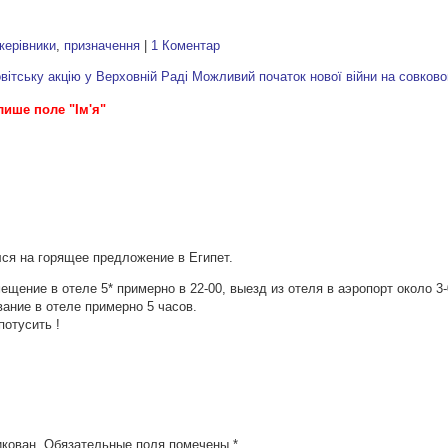
керівники
,
призначення
|
1 Коментар
тську акцію у Верховній Раді
Можливий початок нової війни на совково
лише поле "Ім'я"
лся на горящее предложение в Египет.
ещение в отеле 5* примерно в 22-00, выезд из отеля в аэропорт около 3
ание в отеле примерно 5 часов.
потусить !
икован.
Обязательные поля помечены
*