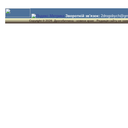
Зворотній зв'язок:
2drogobych@gm
Copyright © 2026. Дрогобиччина - новини краю . Редакція сайту не завжд