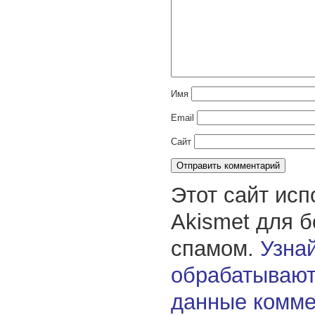
Имя
Email
Сайт
Этот сайт исп
Akismet для 
спамом.
Узнай
обрабатывают
данные комме