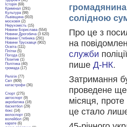
Історія
(69)
громадянина 
Кримінал
(291)
Культура
(99)
солідною су
Львівщина
(910)
московія
(2)
Нерухомість
(15)
Про це з пос
Новини Борислава
(554)
Новини Дрогобича
(3 620)
Новини Стебника
(291)
на повідомле
Новини Трускавця
(902)
Освіта
(111)
Плітки
(5)
служби
поліці
Погода
(15)
Позитив
(1)
пише
Д-НК
.
Політика
(40)
громада
(17)
Затримання б
Релігія
(77)
Світ
(809)
катастрофи
(36)
проведене ще
Спорт
(275)
автоспорт
(9)
місяця, проте
акробатика
(18)
баскетбол
(29)
це стало лише
бокс
(14)
велоспорт
(10)
волейбол
(28)
45-річного ук
карате
(6)