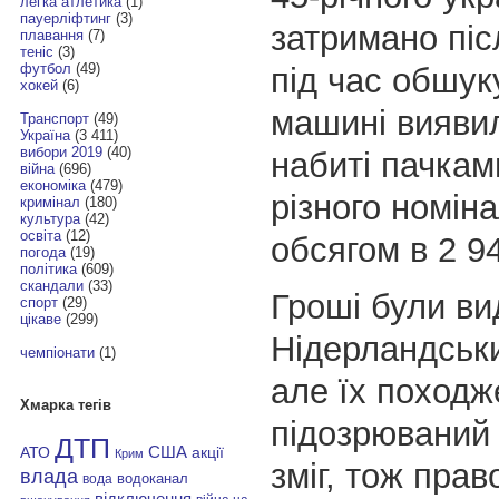
легка атлетика
(1)
пауерліфтинг
(3)
затримано післ
плавання
(7)
теніс
(3)
футбол
(49)
під час обшук
хокей
(6)
машині виявил
Транспорт
(49)
Україна
(3 411)
вибори 2019
(40)
набиті пачкам
війна
(696)
економіка
(479)
різного номін
кримінал
(180)
культура
(42)
освіта
(12)
обсягом в 2 9
погода
(19)
політика
(609)
скандали
(33)
Гроші були ви
спорт
(29)
цікаве
(299)
Нідерландськ
чемпіонати
(1)
але їх походж
Хмарка тегів
підозрюваний
ДТП
АТО
США
акції
Крим
зміг, тож пра
влада
водоканал
вода
відключення