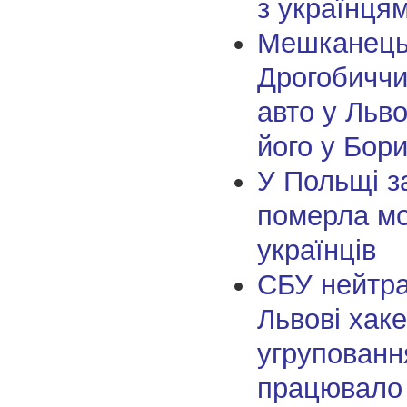
з українцям
Мешканец
Дрогобиччи
авто у Льво
його у Бор
У Польщі з
померла м
українців
СБУ нейтра
Львові хак
угрупованн
працювало 