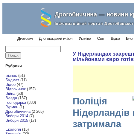
Дрогобиччина — новини 
Інформаційний портал Дрогобицьког
Дрогобич
Дрогобицький район
Україна
Світ
Відео
Блог
Найти:
У Нідерландах заарешт
мільйонами євро готів
Рубрики
Бізнес
(51)
Будмат
(11)
Відео
(47)
Відпочинок
(152)
Війна
(53)
Влада
(137)
Поліція
Господарка
(380)
Гурман
(1)
Нідерландів
Дрогобиччина
(2 265)
Вибори 2014
(7)
Вибори 2015
(17)
затримала
Екологія
(15)
Здоров'я
(92)