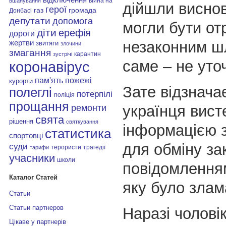
війна на
вшанування
дійшли виснов
герої
газ
громада
Донбасі
депутати
допомога
могли бути от
діти
ерефія
дороги
незаконним ш
жертви
звитяги
злочини
змагання
карантин
зустрічі
саме – не уто
коронавірус
пам'ять
пожежі
курорти
Зате відзнача
полеглі
потерпілі
поліція
прощання
українця вист
ремонти
свята
рішення
святкування
інформацією 
статистика
спортовці
для обміну з
суди
терористи
трагедії
тарифи
учасники
школи
повідомлення
Каталог Статей
яку було злам
Статьи
Статьи партнеров
Наразі чолові
Цікаве у партнерів