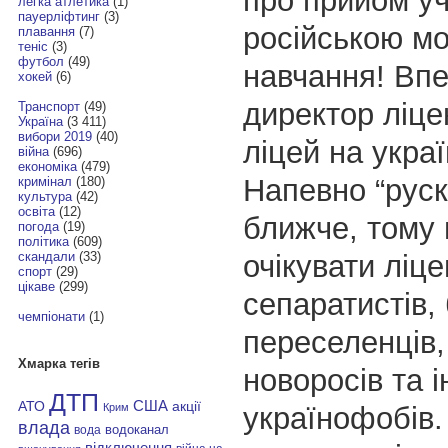
про прийом учн
легка атлетика
(1)
пауерліфтинг
(3)
російською м
плавання
(7)
теніс
(3)
футбол
(49)
навчання! Впе
хокей
(6)
директор ліц
Транспорт
(49)
Україна
(3 411)
вибори 2019
(40)
ліцей на украї
війна
(696)
економіка
(479)
Напевно “рускі
кримінал
(180)
культура
(42)
освіта
(12)
ближче, тому 
погода
(19)
політика
(609)
очікувати ліц
скандали
(33)
спорт
(29)
цікаве
(299)
сепаратистів, 
чемпіонати
(1)
переселенців,
Хмарка тегів
новоросів та 
ДТП
АТО
США
акції
українофобів.
Крим
влада
водоканал
вода
відключення