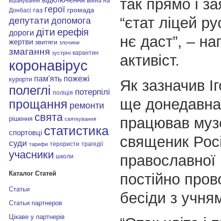
так прямо і з
війна на
вшанування
герої
газ
громада
Донбасі
“єтат ліцей ру
депутати
допомога
діти
ерефія
дороги
нє даст”, – на
жертви
звитяги
злочини
змагання
карантин
зустрічі
активіст.
коронавірус
пам'ять
пожежі
курорти
Як зазначив І
полеглі
потерпілі
поліція
ще донедавна 
прощання
ремонти
свята
працював муз
рішення
святкування
статистика
спортовці
священик Росі
суди
терористи
трагедії
тарифи
учасники
православної
школи
Каталог Статей
постійно пров
Статьи
бесіди з учня
Статьи партнеров
Цікаве у партнерів