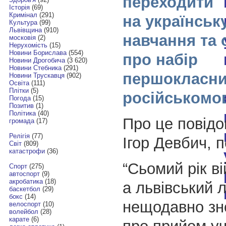
переходити
Історія
(69)
Кримінал
(291)
на українськ
Культура
(99)
Львівщина
(910)
навчання та 
московія
(2)
Нерухомість
(15)
Новини Борислава
(554)
про набір
Новини Дрогобича
(3 620)
Новини Стебника
(291)
першокласни
Новини Трускавця
(902)
Освіта
(111)
Плітки
(5)
російськомов
Погода
(15)
Позитив
(1)
Політика
(40)
Про це повідо
громада
(17)
Релігія
(77)
Ігор Девбич, 
Світ
(809)
катастрофи
(36)
“Сьомий рік ві
Спорт
(275)
автоспорт
(9)
акробатика
(18)
а львівський 
баскетбол
(29)
бокс
(14)
нещодавно зн
велоспорт
(10)
волейбол
(28)
карате
(6)