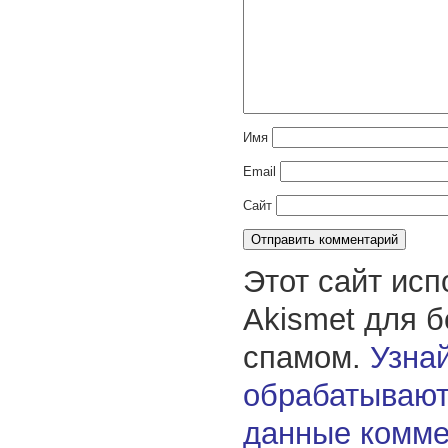
Имя
Email
Сайт
Этот сайт исп
Akismet для 
спамом.
Узнай
обрабатывают
данные комме