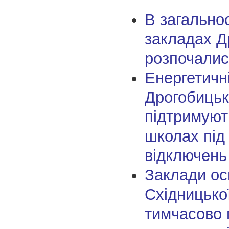
В загальноо
закладах Д
розпочалис
Енергетичн
Дрогобицькі
підтримуют
школах під
відключень
Заклади ос
Східницько
тимчасово 