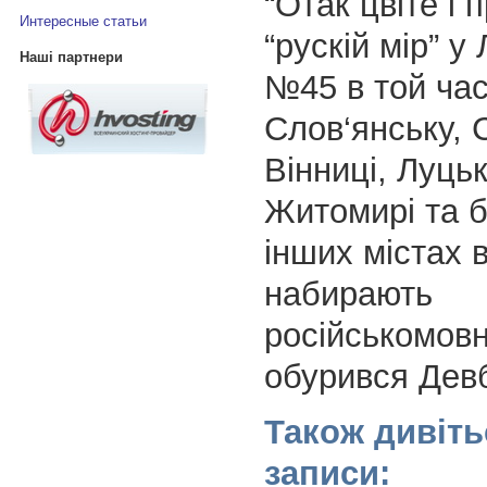
“Отак цвіте і 
Интересные статьи
“рускій мір” у 
Наші партнери
№45 в той час
Слов‘янську, 
Вінниці, Луцьк
Житомирі та б
інших містах 
набирають
російськомовн
обурився Дев
Також дивіть
записи: