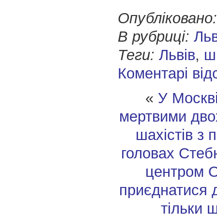
Опубліковано:
В рубриці:
Ль
Теги:
Львів
,
ш
Коментарі від
«
У Москв
мертвими дво
шахістів з 
головах
Стебн
центром О
приєднатися 
тільки 