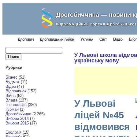
Дрогобиччина — новини 
Інформаційний портал Дрогобицьког
Дрогобич
Дрогобицький район
Україна
Світ
Відео
Блог
Найти:
У Львові школа відмо
українську мову
Рубрики
Бізнес
(51)
Будмат
(11)
Відео
(47)
Відпочинок
(152)
Війна
(53)
Влада
(137)
У Львові
Господарка
(380)
Гурман
(1)
ліцей №45
Дрогобиччина
(2 265)
Вибори 2014
(7)
Вибори 2015
(17)
відмовився
Екологія
(15)
Здоров'я
(92)