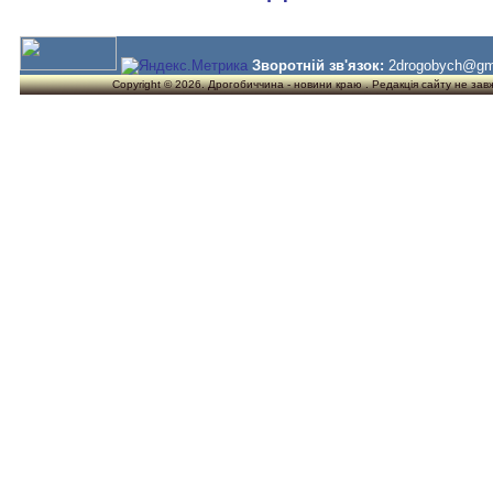
Зворотній зв'язок:
2drogobych@gm
Copyright © 2026. Дрогобиччина - новини краю . Редакція сайту не завжд