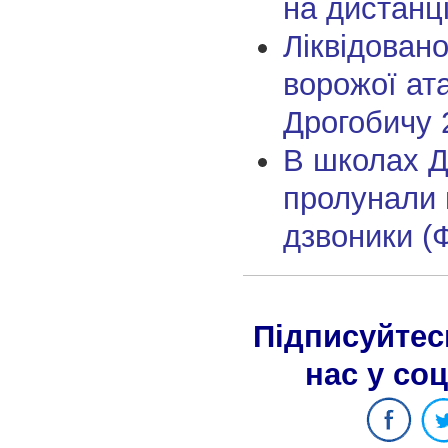
на дистанц
Ліквідовано
ворожої ат
Дрогобичу 
В школах Д
пролунали 
дзвоники (
Підписуйтес
нас у со