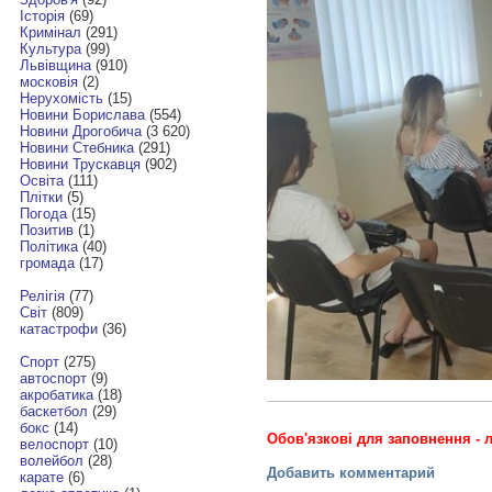
Історія
(69)
Кримінал
(291)
Культура
(99)
Львівщина
(910)
московія
(2)
Нерухомість
(15)
Новини Борислава
(554)
Новини Дрогобича
(3 620)
Новини Стебника
(291)
Новини Трускавця
(902)
Освіта
(111)
Плітки
(5)
Погода
(15)
Позитив
(1)
Політика
(40)
громада
(17)
Релігія
(77)
Світ
(809)
катастрофи
(36)
Спорт
(275)
автоспорт
(9)
акробатика
(18)
баскетбол
(29)
бокс
(14)
Обов'язкові для заповнення - л
велоспорт
(10)
волейбол
(28)
Добавить комментарий
карате
(6)