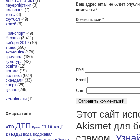
легка атлетика
(1)
Ваш адрес email не будет опубли
пауерліфтинг
(3)
помечены
*
плавання
(7)
теніс
(3)
футбол
(49)
Комментарий
*
хокей
(6)
Транспорт
(49)
Україна
(3 411)
вибори 2019
(40)
війна
(696)
економіка
(479)
кримінал
(180)
культура
(42)
освіта
(12)
Имя
погода
(19)
політика
(609)
Email
скандали
(33)
спорт
(29)
цікаве
(299)
Сайт
чемпіонати
(1)
Этот сайт исп
Хмарка тегів
Akismet для 
ДТП
АТО
США
акції
Крим
влада
водоканал
спамом.
Узнай
вода
відключення