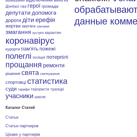
війна на
вшанування
герої
газ
громада
обрабатывают
Донбасі
депутати
допомога
данные комме
діти
ерефія
дороги
жертви
звитяги
злочини
змагання
карантин
зустрічі
коронавірус
пам'ять
пожежі
курорти
полеглі
потерпілі
поліція
прощання
ремонти
свята
рішення
святкування
статистика
спортовці
суди
терористи
трагедії
тарифи
учасники
школи
Каталог Статей
Статьи
Статьи партнеров
Цікаве у партнерів