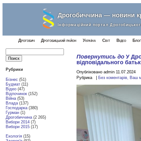
Дрогобиччина — новини 
Інформаційний портал Дрогобицьког
Дрогобич
Дрогобицький район
Україна
Світ
Відео
Блог
Найти:
Повернутись до
У Др
відповідального батьк
Рубрики
Опубліковано admin 11.07.2024
Рубрика |
Без коментарів, Ваш 
Бізнес
(51)
Будмат
(11)
Відео
(47)
Відпочинок
(152)
Війна
(53)
Влада
(137)
Господарка
(380)
Гурман
(1)
Дрогобиччина
(2 265)
Вибори 2014
(7)
Вибори 2015
(17)
Екологія
(15)
Здоров'я
(92)