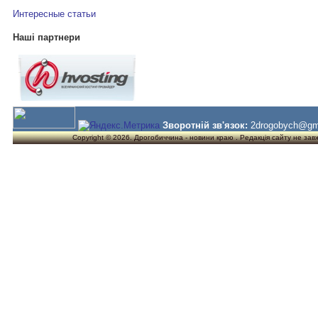
Интересные статьи
Наші партнери
Зворотній зв'язок:
2drogobych@gm
Copyright © 2026. Дрогобиччина - новини краю . Редакція сайту не завжд