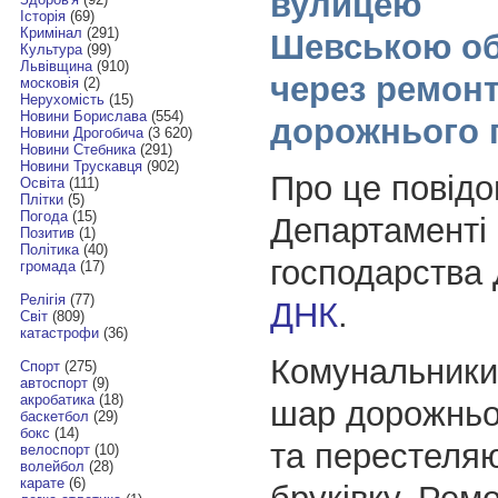
вулицею
Історія
(69)
Кримінал
(291)
Шевською о
Культура
(99)
Львівщина
(910)
через ремонт
московія
(2)
Нерухомість
(15)
Новини Борислава
(554)
дорожнього 
Новини Дрогобича
(3 620)
Новини Стебника
(291)
Новини Трускавця
(902)
Про це повідо
Освіта
(111)
Плітки
(5)
Погода
(15)
Департаменті 
Позитив
(1)
Політика
(40)
господарства
громада
(17)
Релігія
(77)
ДНК
.
Світ
(809)
катастрофи
(36)
Комунальники
Спорт
(275)
автоспорт
(9)
акробатика
(18)
шар дорожньо
баскетбол
(29)
бокс
(14)
та перестеляю
велоспорт
(10)
волейбол
(28)
карате
(6)