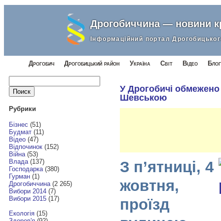
Дрогобиччина — новини 
Інформаційний портал Дрогобицьког
Дрогобич
Дрогобицький район
Україна
Світ
Відео
Блог
Найти:
У Дрогобичі обмежено
Шевською
Рубрики
Бізнес
(51)
Будмат
(11)
Відео
(47)
Відпочинок
(152)
Війна
(53)
Влада
(137)
З п’ятниці, 4
Господарка
(380)
Гурман
(1)
жовтня,
Дрогобиччина
(2 265)
Вибори 2014
(7)
Вибори 2015
(17)
проїзд
Екологія
(15)
Здоров'я
(92)