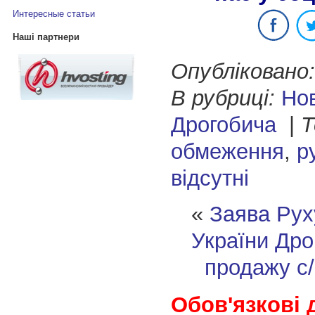
Интересные статьи
Наші партнери
Опубліковано:
В рубриці:
Но
Дрогобича
|
Т
обмеження
,
р
відсутні
«
Заява Рух
України
Дро
продажу с/
Обов'язкові 