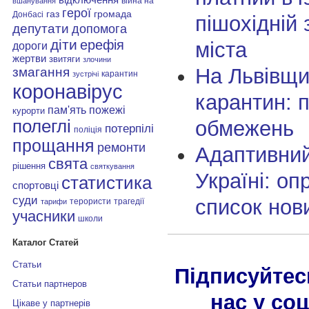
війна на
вшанування
герої
газ
громада
Донбасі
пішохідній 
депутати
допомога
діти
ерефія
міста
дороги
жертви
звитяги
злочини
На Львівщи
змагання
карантин
зустрічі
коронавірус
карантин: п
пам'ять
пожежі
курорти
обмежень
полеглі
потерпілі
поліція
прощання
ремонти
Адаптивний
свята
рішення
святкування
Україні: о
статистика
спортовці
суди
список нов
терористи
трагедії
тарифи
учасники
школи
Каталог Статей
Статьи
Підписуйтес
Статьи партнеров
нас у со
Цікаве у партнерів