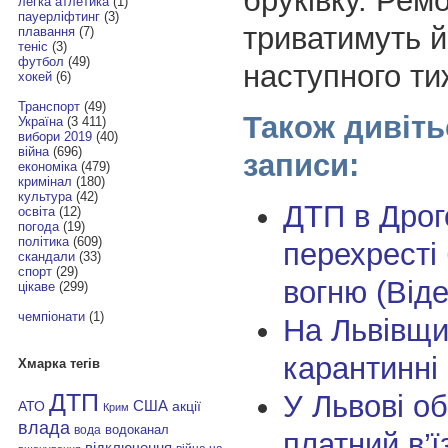
бруківку. Рем
легка атлетика
(1)
пауерліфтинг
(3)
триватимуть й
плавання
(7)
теніс
(3)
футбол
(49)
наступного ти
хокей
(6)
Транспорт
(49)
Також дивіть
Україна
(3 411)
вибори 2019
(40)
війна
(696)
записи:
економіка
(479)
кримінал
(180)
культура
(42)
ДТП в Дрог
освіта
(12)
погода
(19)
політика
(609)
перехресті 
скандали
(33)
спорт
(29)
вогню (Віде
цікаве
(299)
чемпіонати
(1)
На Львівщи
карантинні
Хмарка тегів
У Львові о
ДТП
АТО
США
акції
Крим
влада
водоканал
вода
платний в’ї
відключення