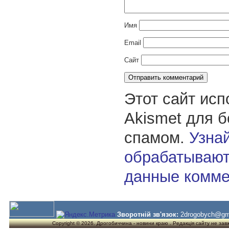
Имя
Email
Сайт
Этот сайт исп
Akismet для 
спамом.
Узнай
обрабатывают
данные комме
Зворотній зв'язок:
2drogobych@gm
Copyright © 2026. Дрогобиччина - новини краю . Редакція сайту не завжд