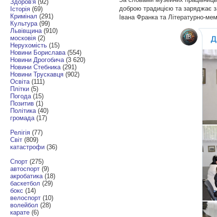
Здоров'я
(92)
доброю традицією та заряджає з
Історія
(69)
Кримінал
(291)
Івана Франка та Літературно-мем
Культура
(99)
Львівщина
(910)
московія
(2)
Нерухомість
(15)
Новини Борислава
(554)
Новини Дрогобича
(3 620)
Новини Стебника
(291)
Новини Трускавця
(902)
Освіта
(111)
Плітки
(5)
Погода
(15)
Позитив
(1)
Політика
(40)
громада
(17)
Релігія
(77)
Світ
(809)
катастрофи
(36)
Спорт
(275)
автоспорт
(9)
акробатика
(18)
баскетбол
(29)
бокс
(14)
велоспорт
(10)
волейбол
(28)
карате
(6)