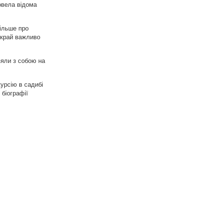
овела відома
більше про
вкрай важливо
зяли з собою на
курсію в садибі
 біографії