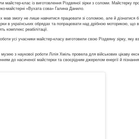
али майстер-клас із виготовлення Різдвяної зірки з соломи. Майстерку пр
еко-майстерні «Вухата сова» Галина Данило.
ніх мав змогу не лише навчитися працювати зі соломою, але й дізнатися 
зірки в українських обрядах та попрацювати над дрібною моторикою, що 
ять комплекс реабілітації.
роботи усі учасники майстер-класу виготовили свою Різдвяну зірку, яку в
 музею з наукової роботи Лілія Хміль провела для військових цікаву екс
нням до насиченої майстерки та своєрідним джерелом енергії й пізнання