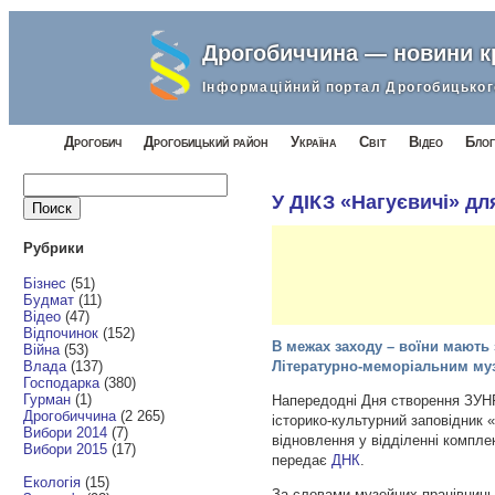
Дрогобиччина — новини 
Інформаційний портал Дрогобицьког
Дрогобич
Дрогобицький район
Україна
Світ
Відео
Блог
Найти:
У ДІКЗ «Нагуєвичі» дл
Рубрики
Бізнес
(51)
Будмат
(11)
Відео
(47)
Відпочинок
(152)
В межах заходу – воїни мають
Війна
(53)
Влада
(137)
Літературно-меморіальним муз
Господарка
(380)
Гурман
(1)
Напередодні Дня створення ЗУНР
Дрогобиччина
(2 265)
історико-культурний заповідник «
Вибори 2014
(7)
відновлення у відділенні
комплек
Вибори 2015
(17)
передає
ДНК
.
Екологія
(15)
За словами музейних працівниць 