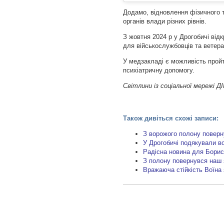
Додамо, відновлення фізичного т
органів влади різних рівнів.
З жовтня 2024 р у Дрогобичі відк
для військослужбовців та ветеран
У медзакладі є можливість пройт
психіатричну допомогу.
Світлини із соціальної мережі Д
Також дивіться схожі записи:
З ворожого полону поверн
У Дрогобичі подякували во
Радісна новина для Борис
З полону повернувся наш
Вражаюча стійкість Воїна 