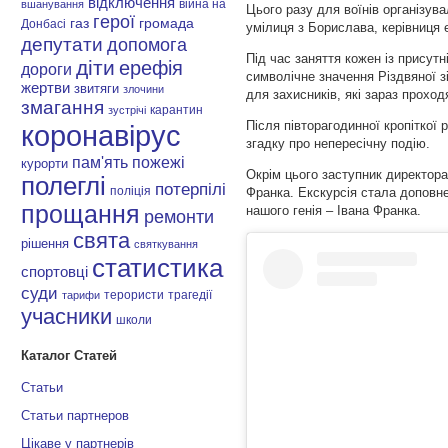
відключення
війна на
вшанування
Цього разу для воїнів організув
герої
газ
громада
Донбасі
умілиця з Борислава, керівниця 
депутати
допомога
Під час заняття кожен із присут
діти
ерефія
дороги
символічне значення Різдвяної 
жертви
звитяги
злочини
для захисників, які зараз проход
змагання
карантин
зустрічі
Після півторагодинної кропіткої 
коронавірус
згадку про непересічну подію.
пам'ять
пожежі
курорти
Окрім цього заступник директора
полеглі
потерпілі
поліція
Франка. Екскурсія стала доповне
прощання
нашого генія – Івана Франка.
ремонти
свята
рішення
святкування
статистика
спортовці
суди
терористи
трагедії
тарифи
учасники
школи
Каталог Статей
Статьи
Статьи партнеров
Цікаве у партнерів