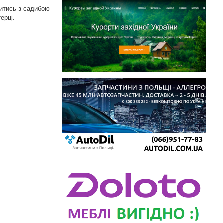
митись з садибою
ерці.