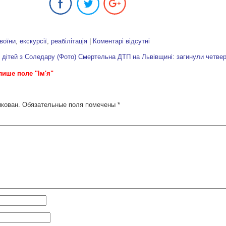
воїни
,
екскурсії
,
реабілітація
|
Коментарі відсутні
 дітей з Соледару (Фото)
Смертельна ДТП на Львівщині: загинули четвер
лише поле "Ім'я"
икован.
Обязательные поля помечены
*