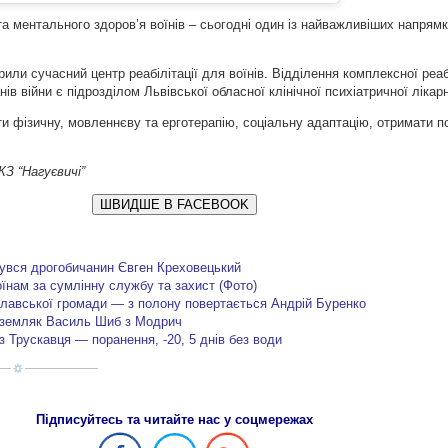
а ментального здоров’я воїнів – сьогодні один із найважливіших напрямк
рили сучасний центр реабілітації для воїнів. Відділення комплексної реаб
ів війни є підрозділом Львівської обласної клінічної психіатричної лікарн
и фізичну, мовленнєву та ерготерапію, соціальну адаптацію, отримати пс
ІКЗ “Нагуєвичі”
ШВИДШЕ В FACEBOOK
увся дрогобичанин Євген Креховецький
їнам за сумлінну службу та захист (Фото)
лавської громади — з полону повертається Андрій Буренко
 земляк Василь Шиб з Модрич
з Трускавця — поранення, -20, 5 днів без води
Підписуйтесь та читайте нас у соцмережах