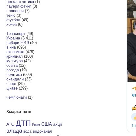
легка атлетика
(1)
пауерліфтинг
(3)
плавання
(7)
теніс
(3)
футбол
(49)
хокей
(6)
Транспорт
(49)
Україна
(3 411)
вибори 2019
(40)
війна
(696)
економіка
(479)
кримінал
(180)
культура
(42)
освіта
(12)
погода
(19)
політика
(609)
скандали
(33)
спорт
(29)
цікаве
(299)
чемпіонати
(1)
Хмарка тегів
ДТП
АТО
США
акції
Крим
влада
водоканал
вода