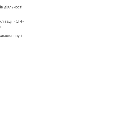
ів діяльності
ілітації «СІЧ»
і.
ихологічну і