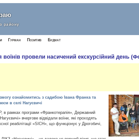
краю
о району
и
Гурман
Позитив
Будмат
я воїнів провели насичений екскурсійний день (Ф
 змогу ознайомитись з садибою Івана Франка та
еєм в селі Нагуєвичі
, в рамках програми «Франкотерапія», Державний
Нагуєвичі» вчергове відвідали воїни, які проходять
сної реабілітації «SICH», що функціонує у Дрогобичі,
ДІКЗ «Нагуєвичі» – це далеко не перший візит, що стає