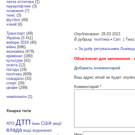
легка атлетика
(1)
пауерліфтинг
(3)
плавання
(7)
теніс
(3)
футбол
(49)
хокей
(6)
Транспорт
(49)
Опубліковано:
28.03.2021
Україна
(3 411)
В рубриці:
політика
•
Світ
|
Теги
вибори 2019
(40)
війна
(696)
«
За добу рятувальники Львівщи
економіка
(479)
кримінал
(180)
Обов'язкові для заповнення - 
культура
(42)
освіта
(12)
Добавить комментарий
погода
(19)
політика
(609)
Ваш адрес email не будет опубл
скандали
(33)
спорт
(29)
Комментарий
*
цікаве
(299)
чемпіонати
(1)
Хмарка тегів
ДТП
АТО
США
акції
Крим
влада
водоканал
вода
Имя