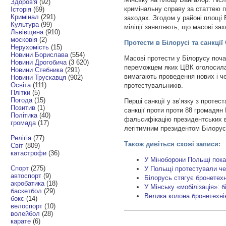
Здоров'я
(92)
кримінальну справу за статтею п
Історія
(69)
Кримінал
(291)
заходах. Згодом у районі площі 
Культура
(99)
міліції заявляють, що масові зах
Львівщина
(910)
московія
(2)
Протести в Білорусі та санкції
Нерухомість
(15)
Новини Борислава
(554)
Масові протести у Білорусу поча
Новини Дрогобича
(3 620)
переможцем яких ЦВК оголосила
Новини Стебника
(291)
вимагають проведення нових і че
Новини Трускавця
(902)
Освіта
(111)
протестувальників.
Плітки
(5)
Погода
(15)
Перші санкції у зв’язку з проте
Позитив
(1)
санкції проти проти 88 громадян
Політика
(40)
фальсифікацію президентських ви
громада
(17)
легітимним президентом Білорус
Релігія
(77)
Також дивіться схожі записи:
Світ
(809)
катастрофи
(36)
У Міноборони Польщі показ
Спорт
(275)
У Польщі протестували че
автоспорт
(9)
Білорусь стягує бронетехні
акробатика
(18)
У Мінську «мобілізація»:
баскетбол
(29)
Велика колона бронетехні
бокс
(14)
велоспорт
(10)
волейбол
(28)
карате
(6)