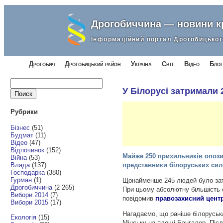
Дрогобиччина — новини 
Інформаційний портал Дрогобицьког
Дрогобич
Дрогобицький район
Україна
Світ
Відео
Блог
Найти:
У Білорусі затримали 
Рубрики
Бізнес
(51)
Будмат
(11)
Відео
(47)
Відпочинок
(152)
Майже 250 прихильників опозиц
Війна
(53)
Влада
(137)
представники білоруських сил
Господарка
(380)
Гурман
(1)
Щонайменше 245 людей було затр
Дрогобиччина
(2 265)
При цьому абсолютну більшість о
Вибори 2014
(7)
повідомив
правозахисний цент
Вибори 2015
(17)
Нагадаємо, що раніше білоруська
Екологія
(15)
Мінську на площі Бангалор. Післ