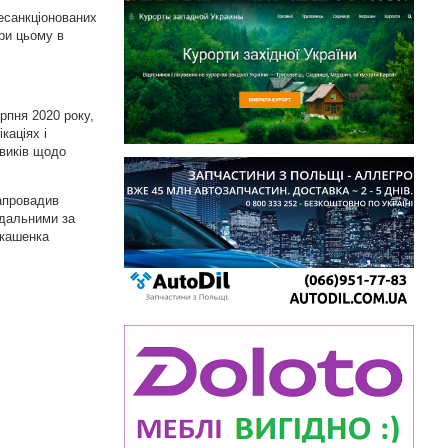
несанкціонованих
При цьому в
рпня 2020 року,
аціях і
овиків щодо
запровадив
ідальними за
укашенка