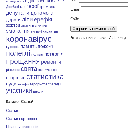
відключення
війна на
вшанування
герої
газ
громада
Донбасі
Email
депутати
допомога
діти
ерефія
Сайт
дороги
жертви
звитяги
злочини
змагання
карантин
зустрічі
коронавірус
Этот сайт использует Akismet д
пам'ять
пожежі
курорти
полеглі
потерпілі
поліція
прощання
ремонти
свята
рішення
святкування
статистика
спортовці
суди
терористи
трагедії
тарифи
учасники
школи
Каталог Статей
Статьи
Статьи партнеров
Цікаве у партнерів