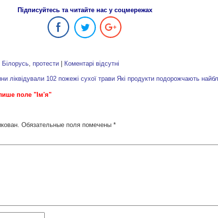
Підписуйтесь та читайте нас у соцмережах
:
Білорусь
,
протести
|
Коментарі відсутні
ни ліквідували 102 пожежі сухої трави
Які продукти подорожчають найб
лише поле "Ім'я"
икован.
Обязательные поля помечены
*