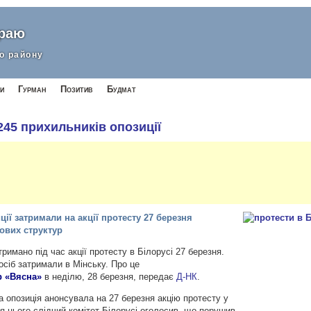
краю
о району
и
Гурман
Позитив
Будмат
245 прихильників опозиції
ії затримали на акції протесту 27 березня
ових структур
имано під час акції протесту в
Білорусі 27 березня.
сіб затримали в Мінську. Про це
р «Вясна»
в неділю, 28 березня, передає
Д-НК
.
 опозиція анонсувала на 27 березня акцію протесту у
я цього слідчий комітет Білорусі оголосив, що порушив