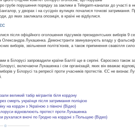
ро грубе порушення порядку за заклики в Telegarm-каналах до участі в 
Бангалор, у дворах і на сусідніх вулицях почалися точкові затримання. 
оди, до яких закликала опозиція, в країні не відбулися.
 ЄС
лися після офіційного оголошення підсумків президентських виборів 9 се
 Олександра Лукашенка. Демонстранти звинувачують владу у фальсифік
сних виборів, звільнення політв’язнів, а також припинення свавілля сил
стами в Білорусі запровадили країни Балтії ще в серпні. Євросоюз також 
 Білорусі, включаючи Лукашенка і сім організацій, яких він вважає відпов
борів у Білорусі та репресії проти учасників протестів. ЄС не визнає Л
і.
али великий табір мігрантів біля кордону
рез смерть українця після затримання поліцією
ку на кордон з Україною з півночі (Відео)
 білоруси відновлюють протест проти Лукашенка
ки рухалася вночі по Гродно на кордоні з Польщею (Відео)