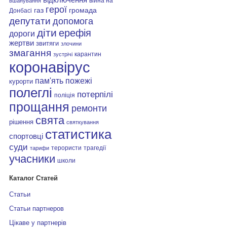
війна на
вшанування
герої
газ
громада
Донбасі
депутати
допомога
діти
ерефія
дороги
жертви
звитяги
злочини
змагання
карантин
зустрічі
коронавірус
пам'ять
пожежі
курорти
полеглі
потерпілі
поліція
прощання
ремонти
свята
рішення
святкування
статистика
спортовці
суди
терористи
трагедії
тарифи
учасники
школи
Каталог Статей
Статьи
Статьи партнеров
Цікаве у партнерів