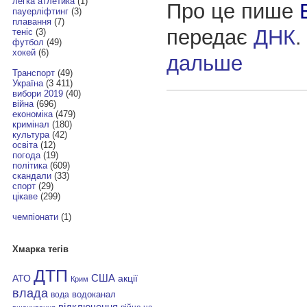
легка атлетика
(1)
Про це пише
пауерліфтинг
(3)
плавання
(7)
передає
ДНК
теніс
(3)
футбол
(49)
хокей
(6)
дальше
Транспорт
(49)
Україна
(3 411)
вибори 2019
(40)
війна
(696)
економіка
(479)
кримінал
(180)
культура
(42)
освіта
(12)
погода
(19)
політика
(609)
скандали
(33)
спорт
(29)
цікаве
(299)
чемпіонати
(1)
Хмарка тегів
ДТП
АТО
США
акції
Крим
влада
водоканал
вода
відключення