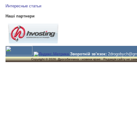
Интересные статьи
Наші партнери
Зворотній зв'язок:
2drogobych@gm
Copyright © 2026. Дрогобиччина - новини краю . Редакція сайту не завжд