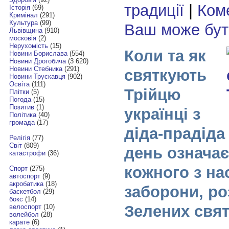
традиції
|
Коме
Історія
(69)
Кримінал
(291)
Культура
(99)
Ваш може бу
Львівщина
(910)
московія
(2)
Нерухомість
(15)
Коли та як
Новини Борислава
(554)
Новини Дрогобича
(3 620)
Новини Стебника
(291)
святкують
Новини Трускавця
(902)
Освіта
(111)
Трійцю
Плітки
(5)
Погода
(15)
Позитив
(1)
українці з
Політика
(40)
громада
(17)
діда-прадіда
Релігія
(77)
Світ
(809)
день означає
катастрофи
(36)
кожного з нас
Спорт
(275)
автоспорт
(9)
акробатика
(18)
заборони, ро
баскетбол
(29)
бокс
(14)
Зелених свя
велоспорт
(10)
волейбол
(28)
карате
(6)