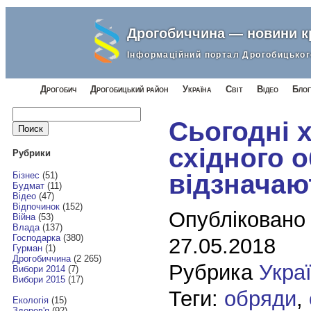
Дрогобиччина — новини 
Інформаційний портал Дрогобицьког
Дрогобич
Дрогобицький район
Україна
Світ
Відео
Блог
Найти:
Сьогодні 
східного 
Рубрики
відзначаю
Бізнес
(51)
Будмат
(11)
Відео
(47)
Відпочинок
(152)
Опубліковано
Війна
(53)
Влада
(137)
Господарка
(380)
27.05.2018
Гурман
(1)
Дрогобиччина
(2 265)
Рубрика
Укра
Вибори 2014
(7)
Вибори 2015
(17)
Теги:
обряди
,
Екологія
(15)
Здоров'я
(92)