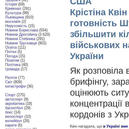
США
Історія
(69)
Кримінал
(291)
Крістіна Кві
Культура
(99)
Львівщина
(910)
готовність Ш
московія
(2)
Нерухомість
(15)
Новини Борислава
(554)
збільшити кі
Новини Дрогобича
(3 620)
Новини Стебника
(291)
військових н
Новини Трускавця
(902)
Освіта
(111)
Плітки
(5)
України
Погода
(15)
Позитив
(1)
Політика
(40)
Як розповіла 
громада
(17)
Релігія
(77)
брифінгу, за
Світ
(809)
катастрофи
(36)
оцінюють ситу
Спорт
(275)
автоспорт
(9)
концентрації 
акробатика
(18)
баскетбол
(29)
кордонів з Ук
бокс
(14)
велоспорт
(10)
волейбол
(28)
карате
(6)
Квін нагадала, що
в Україні вже