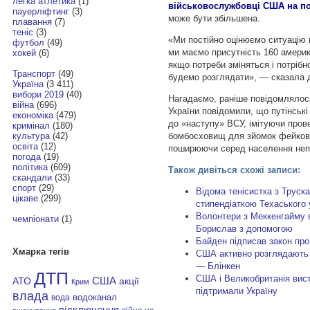
легка атлетика
(1)
військовослужбовці США на по
пауерліфтинг
(3)
може бути збільшена.
плавання
(7)
теніс
(3)
«Ми постійно оцінюємо ситуацію в 
футбол
(49)
ми маємо присутність 160 америк
хокей
(6)
якщо потреби зміняться і потрібн
Транспорт
(49)
будемо розглядати», — сказала 
Україна
(3 411)
вибори 2019
(40)
Нагадаємо, раніше повідомлялося
війна
(696)
України повідомили, що путінськ
економіка
(479)
до «наступу» ВСУ, імітуючи пров
кримінал
(180)
бомбосховищ для зйомок фейкови
культура
(42)
освіта
(12)
поширюючи серед населення неп
погода
(19)
політика
(609)
Також дивіться схожі записи:
скандали
(33)
спорт
(29)
Відома тенісистка з Труск
цікаве
(299)
стипендіаткою Техаського 
Волонтери з Меккенгайму 
чемпіонати
(1)
Борислав з допомогою
Байден підписав закон про
Хмарка тегів
США активно розглядають 
— Блінкен
ДТП
США і Великобританія вист
АТО
США
акції
Крим
підтримали Україну
влада
водоканал
вода
відключення