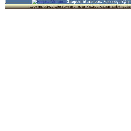
Зворотній зв'язок:
2drogobych@gm
Copyright © 2026. Дрогобиччина - новини краю . Редакція сайту не завжд