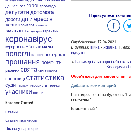
війна на
вшанування
герої
газ
громада
Донбасі
депутати
допомога
Підписуйтесь та чита
діти
ерефія
дороги
жертви
звитяги
злочини
змагання
карантин
зустрічі
коронавірус
Опубліковано:
17.04.2021
пам'ять
пожежі
курорти
В рубриці:
війна
•
Україна
|
Теги:
полеглі
відсутні
потерпілі
поліція
прощання
«
На вихідні Львівщині обіцяють
ремонти
Володимир Яв
свята
рішення
святкування
статистика
Обов'язкові для заповнення - л
спортовці
суди
терористи
трагедії
Добавить комментарий
тарифи
учасники
школи
Ваш адрес email не будет опубли
помечены
*
Каталог Статей
Комментарий
*
Статьи
Статьи партнеров
Цікаве у партнерів