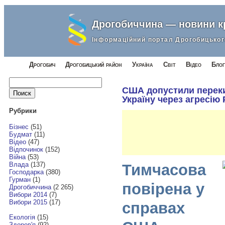
Дрогобиччина — новини 
Інформаційний портал Дрогобицьког
Дрогобич
Дрогобицький район
Україна
Світ
Відео
Блог
Найти:
США допустили переки
Україну через агресію 
Рубрики
Бізнес
(51)
Будмат
(11)
Відео
(47)
Відпочинок
(152)
Війна
(53)
Влада
(137)
Тимчасова
Господарка
(380)
Гурман
(1)
повірена у
Дрогобиччина
(2 265)
Вибори 2014
(7)
Вибори 2015
(17)
справах
Екологія
(15)
Здоров'я
(92)