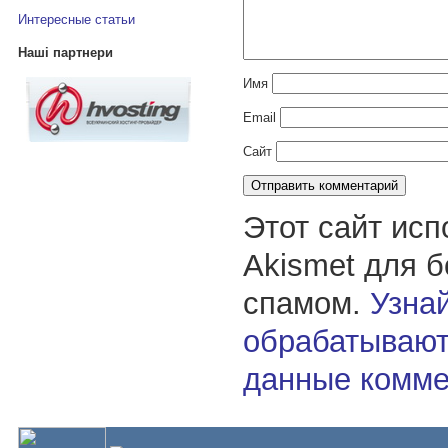
Интересные статьи
Наші партнери
Имя
Email
Сайт
Этот сайт исп
Akismet для 
спамом.
Узнай
обрабатывают
данные комме