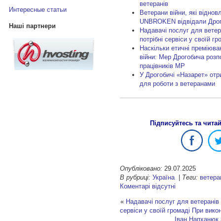
ветеранів
Интересные статьи
Ветерани війни, які віднов
UNBROKEN відвідали Дрог
Наші партнери
Надавачі послуг для ветера
потрібні сервіси у своїй гр
Наскільки етичні преміюва
війни: Мер Дрогобича роз
працівників МР
У Дрогобичі «Назарет» отр
для роботи з ветеранами
Підписуйтесь та чита
Опубліковано:
29.07.2025
В рубриці:
Україна
|
Теги:
ветера
Коментарі відсутні
«
Надавачі послуг для ветеранів 
сервіси у своїй громаді
При викон
Іван Напханюк 