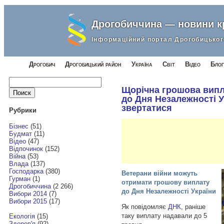
Дрогобиччина — новини 
Інформаційний портал Дрогобицьког
Дрогобич
Дрогобицький район
Україна
Світ
Відео
Блог
Найти:
Щорічна грошова випл
до Дня Незалежності У
звертатися
Рубрики
Бізнес
(51)
Будмат
(11)
Відео
(47)
Відпочинок
(152)
Війна
(53)
Влада
(137)
Господарка
(380)
Ветерани війни можуть
Гурман
(1)
отримати грошову виплату
Дрогобиччина
(2 266)
до Дня Незалежності України
Вибори 2014
(7)
Вибори 2015
(17)
Як повідомляє
ДНК
, раніше
таку виплату надавали до 5
Екологія
(15)
Здоров'я
(92)