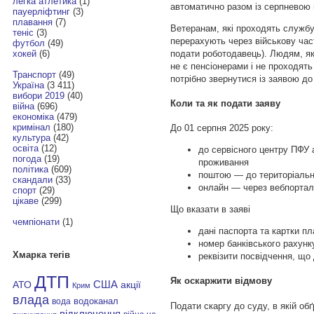
легка атлетика
(1)
автоматично разом із серпневою 
пауерліфтинг
(3)
плавання
(7)
Ветеранам, які проходять служб
теніс
(3)
перерахують через військову час
футбол
(49)
подати роботодавець). Людям, як
хокей
(6)
не є пенсіонерами і не проходят
Транспорт
(49)
потрібно звернутися із заявою до
Україна
(3 411)
вибори 2019
(40)
Коли та як подати заяву
війна
(696)
економіка
(479)
кримінал
(180)
До 01 серпня 2025 року:
культура
(42)
освіта
(12)
до сервісного центру ПФУ
погода
(19)
проживання
політика
(609)
поштою — до територіальн
скандали
(33)
онлайн — через вебпортал
спорт
(29)
цікаве
(299)
Що вказати в заяві
чемпіонати
(1)
дані паспорта та картки пл
номер банківського рахунк
Хмарка тегів
реквізити посвідчення, що
ДТП
Як оскаржити відмову
АТО
США
акції
Крим
влада
водоканал
вода
Подати скаргу до суду, в якій об
відключення