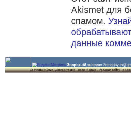
Akismet для 
спамом.
Узнай
обрабатывают
данные комме
Зворотній зв'язок:
2drogobych@gm
Copyright © 2026. Дрогобиччина - новини краю . Редакція сайту не завжд