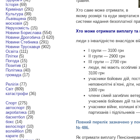
травня.
Історія
(69)
Кримінал
(291)
Хто саме може отримати, в
Культура
(99)
якому розмірі та куди звертатис
Львівщина
(910)
системи надання безоплатної пра
московія
(2)
Нерухомість
(15)
Хто може отримати виплату та 
Новини Борислава
(554)
Новини Дрогобича
(3 620)
люди з інвалідністю внаслідок ві
Новини Стебника
(291)
Новини Трускавця
(902)
I групи — 3100 грн
Освіта
(111)
II групи — 2900 грн
Плітки
(5)
Погода
(15)
III групи — 2700 грн
Позитив
(1)
люди, які мають особливі
Політика
(40)
3100 грн
громада
(17)
учасники бойових дій, пост
неповнолітні в’язні, діти,
Релігія
(77)
Світ
(809)
1000 грн
катастрофи
(36)
члени сімей загиблих вете
учасників бойових дій та і
Спорт
(275)
учасники війни, колишні в’я
автоспорт
(9)
партизанів і підпільників —
акробатика
(18)
баскетбол
(29)
бокс
(14)
Повний перелік зазначено у пос
велоспорт
(10)
№ 486.
волейбол
(28)
карате
(6)
Як отримати виплату Пенсіонера