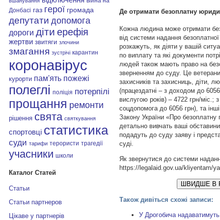
війна на
вшанування
герої
газ
громада
Донбасі
Де отримати безоплатну юриди
депутати
допомога
Кожна людина може отримати бе
діти
ерефія
дороги
від системи надання безоплатної
жертви
звитяги
злочини
розкажуть, як діяти у вашій ситу
змагання
карантин
зустрічі
по виплату та які документи потрі
коронавірус
людей також мають право на без
зверненням до суду. Це ветерани
пам'ять
пожежі
курорти
захисників та захисниць, діти, л
полеглі
потерпілі
(працездатні – з доходом до 6056 
поліція
вислугою років) – 4722 грн/міс.; 
прощання
ремонти
соцдопомога до 6056 грн), та інші 
свята
Закону України «Про безоплатну
рішення
святкування
детально вивчать ваші обставини
статистика
спортовці
подадуть до суду заяву і предст
суди
терористи
трагедії
суді.
тарифи
учасники
школи
Як звернутися до системи надан
https://legalaid.gov.ua/kliyentam/y
Каталог Статей
ШВИДШЕ В 
Статьи
Також дивіться схожі записи:
Статьи партнеров
У Дрогобича надаватимуть 
Цікаве у партнерів