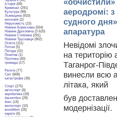
«обчистили» 
Історія
(69)
Кримінал
(291)
аеродромі: з
Культура
(99)
Львівщина
(910)
судного дня»
московія
(2)
Нерухомість
(15)
Новини Борислава
(554)
апаратура
Новини Дрогобича
(3 620)
Новини Стебника
(291)
Новини Трускавця
(902)
Невідомі злоч
Освіта
(111)
Плітки
(5)
Погода
(15)
на територію
Позитив
(1)
Політика
(40)
Таганрог-Півд
громада
(17)
Релігія
(77)
винесли всю а
Світ
(809)
катастрофи
(36)
літака, який
Спорт
(275)
автоспорт
(9)
акробатика
(18)
був доставле
баскетбол
(29)
бокс
(14)
модернізації.
велоспорт
(10)
волейбол
(28)
карате
(6)