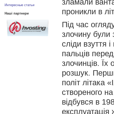
зламали вант
Интересные статьи
проникли в літ
Наші партнери
Під час огляд
злочину були 
сліди взуття і
пальців пере
злочинців. Їх 
розшук. Перш
політ літака «
створеного на 
відбувся в 198
експлуатація 