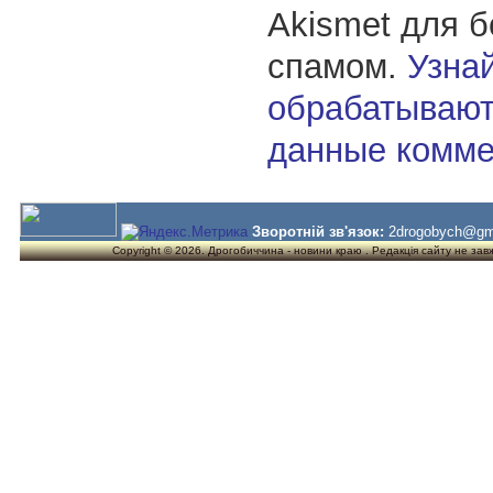
Akismet для 
спамом.
Узнай
обрабатывают
данные комме
Зворотній зв'язок:
2drogobych@gm
Copyright © 2026. Дрогобиччина - новини краю . Редакція сайту не завжд