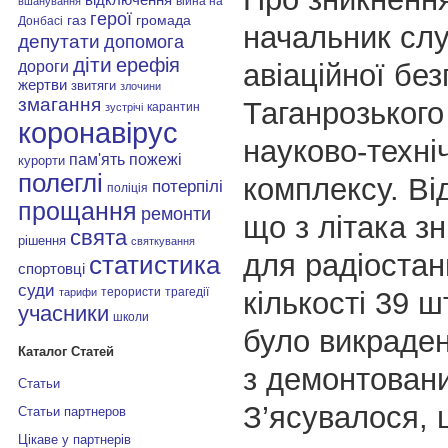
війна на
вшанування
герої
газ
громада
Донбасі
начальник сл
депутати
допомога
діти
ерефія
дороги
авіаційної без
жертви
звитяги
злочини
змагання
Таганрозького
карантин
зустрічі
коронавірус
науково-техні
пам'ять
пожежі
курорти
полеглі
комплексу. Ві
потерпілі
поліція
прощання
ремонти
що з літака з
свята
рішення
святкування
для радіостан
статистика
спортовці
суди
терористи
трагедії
кількості 39 ш
тарифи
учасники
школи
було викраден
Каталог Статей
з демонтовани
Статьи
З’ясувалося, 
Статьи партнеров
Цікаве у партнерів