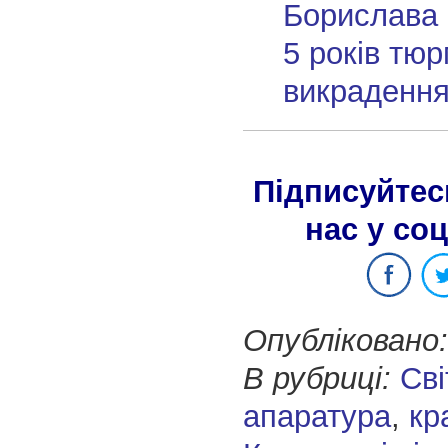
Борислава 
5 років тюр
викрадення
Підписуйтес
нас у со
Опубліковано:
В рубриці:
Сві
апаратура
,
кр