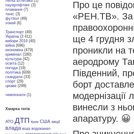
легка атлетика
(1)
Про це повід
пауерліфтинг
(3)
плавання
(7)
«РЕН.ТВ». За
теніс
(3)
футбол
(49)
хокей
(6)
правоохоронни
Транспорт
(49)
ще 4 грудня 
Україна
(3 411)
вибори 2019
(40)
війна
(696)
проникли на т
економіка
(479)
кримінал
(180)
аеродрому Таг
культура
(42)
освіта
(12)
погода
(19)
Південний, п
політика
(609)
скандали
(33)
спорт
(29)
борт доставле
цікаве
(299)
модернізації л
чемпіонати
(1)
винесли з ньо
Хмарка тегів
апаратуру. 😀
ДТП
АТО
США
акції
Крим
влада
водоканал
вода
Про зникненн
відключення