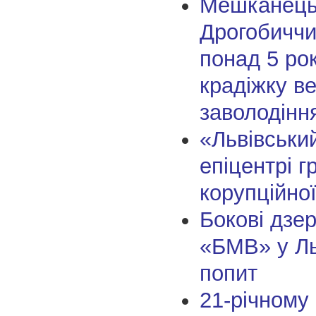
Мешканец
Дрогобиччи
понад 5 рок
крадіжку в
заволодінн
«Львівськи
епіцентрі г
корупційно
Бокові дзе
«БМВ» у Ль
попит
21-річном