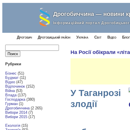
Дрогобиччина — новини 
Інформаційний портал Дрогобицьког
Дрогобич
Дрогобицький район
Україна
Світ
Відео
Блог
Найти:
На Росії обікрали «літ
Рубрики
Бізнес
(51)
Будмат
(11)
Відео
(47)
Відпочинок
(152)
У Таганрозі
Війна
(53)
Влада
(137)
Господарка
(380)
злодії
Гурман
(1)
Дрогобиччина
(2 265)
Вибори 2014
(7)
Вибори 2015
(17)
Екологія
(15)
Здоров'я
(92)