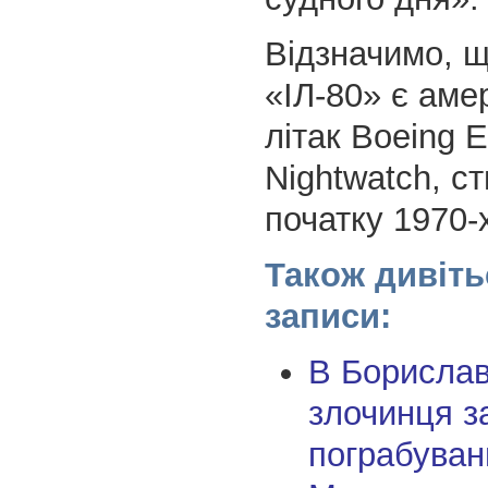
Відзначимо, 
«ІЛ-80» є аме
літак Boeing E
Nightwatch, с
початку 1970-х
Також дивіть
записи:
В Борислав
злочинця з
пограбуван