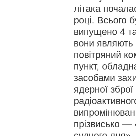
літака почала
році. Всього 
випущено 4 та
вони являють
повітряний к
пункт, обладн
засобами захи
ядерної зброї 
радіоактивног
випромінюванн
прізвисько — 
судного дня».