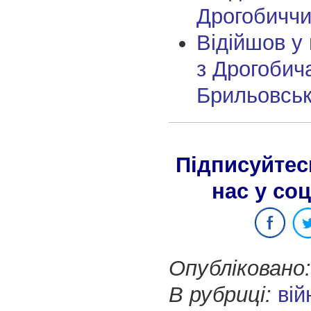
Дрогобичч
Відійшов у 
з Дрогобич
Брильовсь
Підписуйтес
нас у со
Опубліковано:
В рубриці:
вій