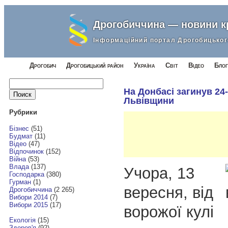
Дрогобиччина — новини 
Інформаційний портал Дрогобицьког
Дрогобич
Дрогобицький район
Україна
Світ
Відео
Блог
Найти:
На Донбасі загинув 24-
Львівщини
Рубрики
Бізнес
(51)
Будмат
(11)
Відео
(47)
Відпочинок
(152)
Війна
(53)
Влада
(137)
Учора, 13
Господарка
(380)
Гурман
(1)
вересня, від
Дрогобиччина
(2 265)
Вибори 2014
(7)
Вибори 2015
(17)
ворожої кулі
Екологія
(15)
Здоров'я
(92)