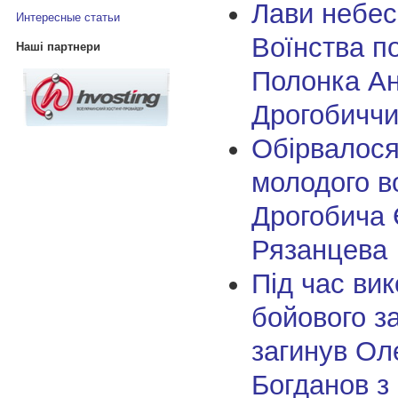
Лави небес
Интересные статьи
Воїнства п
Наші партнери
Полонка Ан
Дрогобичч
Обірвалося
молодого в
Дрогобича 
Рязанцева
Під час ви
бойового з
загинув Ол
Богданов з