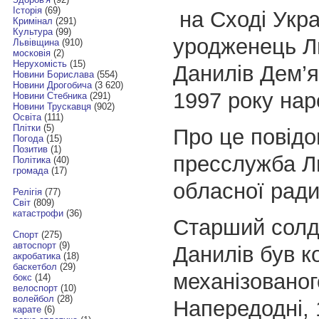
Історія
(69)
на Сході Укра
Кримінал
(291)
Культура
(99)
уродженець Л
Львівщина
(910)
московія
(2)
Нерухомість
(15)
Данилів Дем’
Новини Борислава
(554)
Новини Дрогобича
(3 620)
1997 року на
Новини Стебника
(291)
Новини Трускавця
(902)
Освіта
(111)
Плітки
(5)
Про це повід
Погода
(15)
Позитив
(1)
пресслужба Ль
Політика
(40)
громада
(17)
обласної ради
Релігія
(77)
Світ
(809)
катастрофи
(36)
Старший солд
Спорт
(275)
автоспорт
(9)
Данилів був 
акробатика
(18)
баскетбол
(29)
механізованог
бокс
(14)
велоспорт
(10)
волейбол
(28)
Напередодні, 
карате
(6)