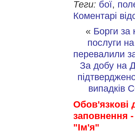
Теги:
бої
,
пол
Коментарі від
«
Борги за 
послуги на
перевалили за
За добу на 
підтверджен
випадків 
Обов'язкові 
заповнення -
"Ім'я"