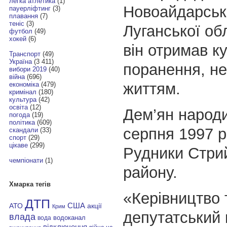
легка атлетика
(1)
Новоайдарськ
пауерліфтинг
(3)
плавання
(7)
теніс
(3)
Луганської об
футбол
(49)
хокей
(6)
він отримав к
Транспорт
(49)
Україна
(3 411)
поранення, не
вибори 2019
(40)
війна
(696)
життям.
економіка
(479)
кримінал
(180)
культура
(42)
освіта
(12)
Дем’ян народ
погода
(19)
політика
(609)
серпня 1997 р
скандали
(33)
спорт
(29)
цікаве
(299)
Рудники Стри
чемпіонати
(1)
району.
Хмарка тегів
«Керівництво 
ДТП
АТО
США
акції
Крим
депутатський 
влада
водоканал
вода
відключення