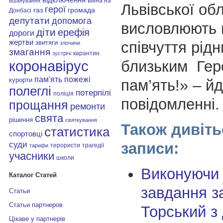
війна на
вшанування
Львівської об
герої
газ
громада
Донбасі
депутати
допомога
висловлюють 
діти
ерефія
дороги
жертви
співчуття рідн
звитяги
злочини
змагання
карантин
зустрічі
близьким Геро
коронавірус
пам'ять
пожежі
курорти
пам’ять!» – й
полеглі
потерпілі
поліція
повідомленні.
прощання
ремонти
свята
рішення
святкування
Також дивіть
статистика
спортовці
суди
записи:
терористи
трагедії
тарифи
учасники
школи
Виконуючи
Каталог Статей
завдання з
Статьи
Статьи партнеров
Торський з
Цікаве у партнерів