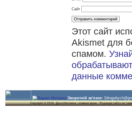
Сайт
Этот сайт исп
Akismet для 
спамом.
Узнай
обрабатывают
данные комме
Зворотній зв'язок:
2drogobych@gm
Copyright © 2026. Дрогобиччина - новини краю . Редакція сайту не завжд