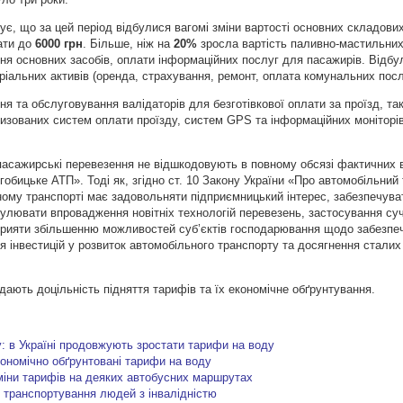
ує, що за цей період відбулися вагомі зміни вартості основних складових
лати до
6000 грн
. Більше, ніж на
20%
зросла вартість паливно-мастильних
ня основних засобів, оплати інформаційних послуг для пасажирів. Відбу
ріальних активів (оренда, страхування, ремонт, оплата комунальних посл
я та обслуговування валідаторів для безготівкової оплати за проїзд, та
изованих систем оплати проїзду, систем GPS та інформаційних моніторів
 пасажирські перевезення не відшкодовують в повному обсязі фактичних 
гобицьке АТП». Тоді як, згідно ст. 10 Закону України «Про автомобільний
ному транспорті має задовольняти підприємницький інтерес, забезпечува
мулювати впровадження новітніх технологій перевезень, застосування су
сприяти збільшенню можливостей суб’єктів господарювання щодо забезпе
я інвестицій у розвиток автомобільного транспорту та досягнення сталих
ядають доцільність підняття тарифів та їх економічне обґрунтування.
у: в Україні продовжують зростати тарифи на воду
кономічно обґрунтовані тарифи на воду
зміни тарифів на деяких автобусних маршрутах
 транспортування людей з інвалідністю