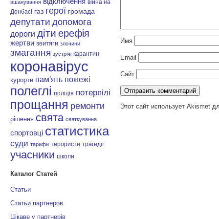
відключення
війна на
вшанування
герої
газ
громада
Донбасі
депутати
допомога
діти
ерефія
дороги
Имя
жертви
звитяги
злочини
змагання
карантин
зустрічі
Email
коронавірус
Сайт
пам'ять
пожежі
курорти
полеглі
потерпілі
поліція
прощання
ремонти
Этот сайт использует Akismet д
свята
рішення
святкування
статистика
спортовці
суди
терористи
трагедії
тарифи
учасники
школи
Каталог Статей
Статьи
Статьи партнеров
Цікаве у партнерів