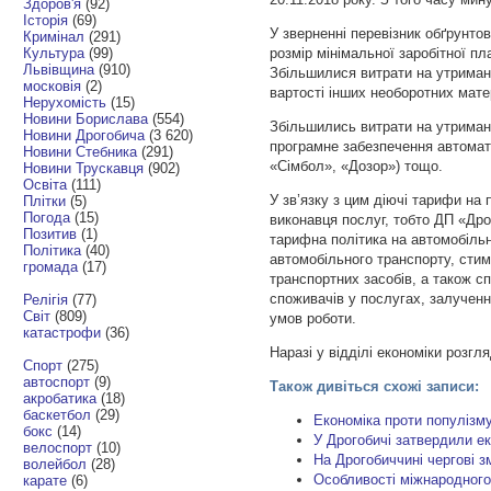
Здоров'я
(92)
Історія
(69)
У зверненні перевізник обґрунтов
Кримінал
(291)
Культура
(99)
розмір мінімальної заробітної п
Львівщина
(910)
Збільшилися витрати на утриман
московія
(2)
вартості інших необоротних мате
Нерухомість
(15)
Новини Борислава
(554)
Збільшились витрати на утриманн
Новини Дрогобича
(3 620)
програмне забезпечення автомат
Новини Стебника
(291)
«Сімбол», «Дозор») тощо.
Новини Трускавця
(902)
Освіта
(111)
У зв’язку з цим діючі тарифи на
Плітки
(5)
Погода
(15)
виконавця послуг, тобто ДП «Дро
Позитив
(1)
тарифна політика на автомобіль
Політика
(40)
автомобільного транспорту, сти
громада
(17)
транспортних засобів, а також 
споживачів у послугах, залученн
Релігія
(77)
Світ
(809)
умов роботи.
катастрофи
(36)
Наразі у відділі економіки розгл
Спорт
(275)
автоспорт
(9)
Також дивіться схожі записи:
акробатика
(18)
баскетбол
(29)
Економіка проти популізм
бокс
(14)
У Дрогобичі затвердили е
велоспорт
(10)
На Дрогобиччині чергові 
волейбол
(28)
Особливості міжнародного
карате
(6)