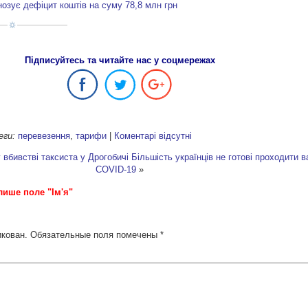
озує дефіцит коштів на суму 78,8 млн грн
Підписуйтесь та читайте нас у соцмережах
еги:
перевезення
,
тарифи
|
Коментарі відсутні
вбивстві таксиста у Дрогобичі
Більшість українців не готові проходити в
COVID-19
»
лише поле "Ім'я"
икован.
Обязательные поля помечены
*