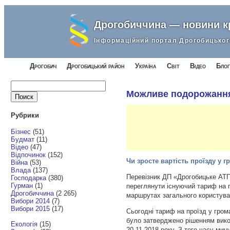
Дрогобиччина — новини 
Інформаційний портал Дрогобицьког
Дрогобич
Дрогобицький район
Україна
Світ
Відео
Блог
Найти:
Можливе подорожання 
Рубрики
Бізнес
(51)
Будмат
(11)
Відео
(47)
Відпочинок
(152)
Чи зросте вартість проїзду у 
Війна
(53)
Влада
(137)
Перевізник ДП «Дрогобицьке АТП
Господарка
(380)
Гурман
(1)
переглянути існуючий
тариф на п
Дрогобиччина
(2 265)
маршрутах загального користува
Вибори 2014
(7)
Вибори 2015
(17)
Сьогодні тариф на проїзд у гро
було затверджено рішенням вико
Екологія
(15)
20.11.2018 року. З того часу мин