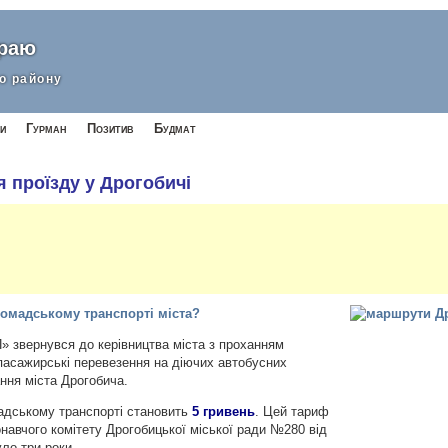
краю
о району
и
Гурман
Позитив
Будмат
проїзду у Дрогобичі
громадському транспорті міста?
» звернувся до керівництва міста з проханням
асажирські перевезення на діючих автобусних
ння міста Дрогобича.
мадському транспорті становить
5 гривень
. Цей тариф
навчого комітету Дрогобицької міської ради №280 від
уло три роки.