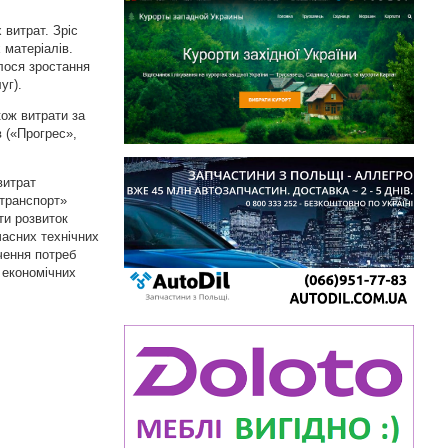
 витрат. Зріс
 матеріалів.
лося зростання
уг).
кож витрати за
 («Прогрес»,
витрат
 транспорт»
ти розвиток
часних технічних
чення потреб
 економічних