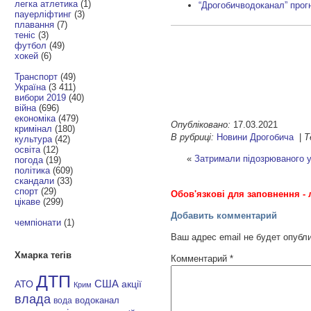
легка атлетика
(1)
“Дрогобичводоканал” прогн
пауерліфтинг
(3)
плавання
(7)
теніс
(3)
футбол
(49)
хокей
(6)
Транспорт
(49)
Україна
(3 411)
вибори 2019
(40)
війна
(696)
економіка
(479)
Опубліковано:
17.03.2021
кримінал
(180)
В рубриці:
Новини Дрогобича
|
Т
культура
(42)
освіта
(12)
«
Затримали підозрюваного у 
погода
(19)
політика
(609)
скандали
(33)
спорт
(29)
Обов'язкові для заповнення - 
цікаве
(299)
Добавить комментарий
чемпіонати
(1)
Ваш адрес email не будет опубл
Хмарка тегів
Комментарий
*
ДТП
АТО
США
акції
Крим
влада
водоканал
вода